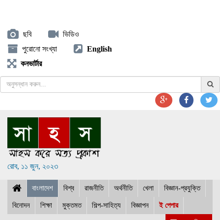
ছবি
ভিডিও
পুরোনো সংখ্যা
English
কনভার্টার
রোব, ১১ জুন, ২০২৩
বাংলাদেশ
বিশ্ব
রাজনীতি
অর্থনীতি
খেলা
বিজ্ঞান-প্রযুক্তি
বিনোদন
শিক্ষা
মুক্তমত
শিল্প-সাহিত্য
বিজ্ঞাপন
ই পেপার