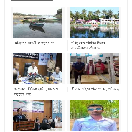
অস্তিত্ব সংকটে ব্রহ্মপুত্র নদ
পরিত্যক্ত পলিথিন কিনবে
মৌলভীবাজার পৌরসভা
জামায়াত ‘নিষিদ্ধ হয়নি’, সমাবেশ
স্টিলের পাইপে গাঁজা পাচার, আটক ২
করতেই পারে