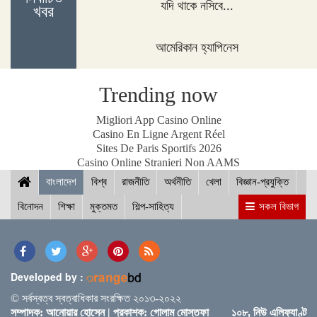
যদি থাকে নসিবে...
হালুয়াঘাটে মোটরসাইকেল ইজিবাইক সংঘর্ষে নিহত ১
খবর
আমেরিকান হ্যাপিনেস
দাগবিহীন থাইরয়েড অপারেশনে বাংলাদেশের স্বীকৃতি
Trending now
Migliori App Casino Online
Casino En Ligne Argent Réel
Sites De Paris Sportifs 2026
ব্রাহ্মণবাড়িয়া ছাত্রদলের দুপক্ষের ধাওয়া পাল্টা ধাওয়া
Casino Online Stranieri Non AAMS
বাংলাদেশ
বিশ্ব
রাজনীতি
অর্থনীতি
খেলা
বিজ্ঞান-প্রযুক্তি
বিনোদন
শিক্ষা
মুক্তমত
শিল্প-সাহিত্য
সকল বিভাগ
নিদারুণ গ্রীষ্মের কী দারুণ সৌন্দর্য!
হাতি আতঙ্কে দিন কাটে ৪০ গ্রামের মানুষের
Developed by :
© সর্বস্বত্ব স্বত্বাধিকার সংরক্ষিত ২০১৩-২০২২
সম্পাদক: আনোয়ার হোসেন | প্রকাশক: গোলাম মোস্তফা ১০৮, নিউ এলিফ্যাণ্ট