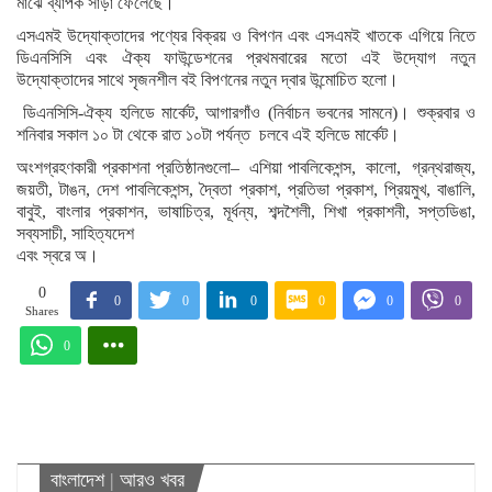
মাঝে ব্যাপক সাড়া ফেলেছে।
এসএমই উদ্যোক্তাদের পণ্যের বিক্রয় ও বিপণন এবং এসএমই খাতকে এগিয়ে নিতে
ডিএনসিসি এবং ঐক্য ফাউন্ডেশনের প্রথমবারের মতো এই উদ্যোগ নতুন
উদ্যোক্তাদের সাথে সৃজনশীল বই বিপণনের নতুন দ্বার উন্মোচিত হলো।
ডিএনসিসি-ঐক্য হলিডে মার্কেট, আগারগাঁও (নির্বাচন ভবনের সামনে)। শুক্রবার ও
শনিবার সকাল ১০ টা থেকে রাত ১০টা পর্যন্ত চলবে এই হলিডে মার্কেট।
অংশগ্রহণকারী প্রকাশনা প্রতিষ্ঠানগুলো– এশিয়া পাবলিকেশন্স, কালো, গ্রন্থরাজ্য,
জয়তী, টাঙন, দেশ পাবলিকেশন্স, দ্বৈতা প্রকাশ, প্রতিভা প্রকাশ, প্রিয়মুখ, বাঙালি,
বাবুই, বাংলার প্রকাশন, ভাষাচিত্র, মূর্ধন্য, শব্দশৈলী, শিখা প্রকাশনী, সপ্তডিঙা,
সব্যসাচী, সাহিত্যদেশ
এবং স্বরে অ।
0
0
0
0
0
0
0
Shares
0
বাংলাদেশ
|
আরও খবর