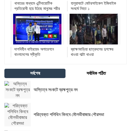
খাবারের মাধ্যমে এন্টিবায়োটিক
হালুয়াঘাটে মোটরসাইকেল ইজিবাইক
প্রতিরোধী হয়ে উঠছে মানুষের শরীর
সংঘর্ষে নিহত ১
দাগবিহীন থাইরয়েড অপারেশনে
ব্রাহ্মণবাড়িয়া ছাত্রদলের দুপক্ষের
বাংলাদেশের স্বীকৃতি
ধাওয়া পাল্টা ধাওয়া
সর্বশেষ
সর্বাধিক পঠিত
অস্তিত্ব সংকটে ব্রহ্মপুত্র নদ
পরিত্যক্ত পলিথিন কিনবে মৌলভীবাজার পৌরসভা