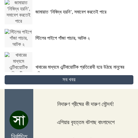
জামায়াত ‘নিষিদ্ধ হয়নি’, সমাবেশ করতেই পারে
স্টিলের পাইপে গাঁজা পাচার, আটক ২
খাবারের মাধ্যমে এন্টিবায়োটিক প্রতিরোধী হয়ে উঠছে মানুষের
শরীর
সব খবর
নিদারুণ গ্রীষ্মের কী দারুণ সৌন্দর্য!
সিমটেক্স ইন্ডাস্ট্রিজের বিরুদ্ধে অর্থপাচারের অভিযোগ
এশিয়ার বৃহত্তম বটগাছ বাংলাদেশে
নির্বাচিত