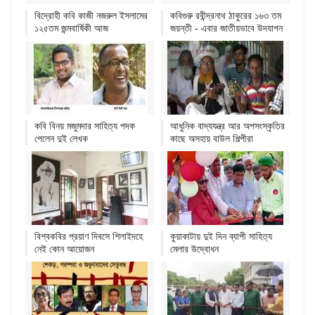
বিদ্রোহী কবি কাজী নজরুল ইসলামের
কবিগুরু রবীন্দ্রনাথ ঠাকুরের ১৬৩ তম
১২৫তম জন্মবার্ষিকী আজ
জয়ন্তী - এবার জাতীয়ভাবে উদযাপন
কবি বিনয় মজুমদার সাহিত্য পদক
আধুনিক বাদ্যযন্ত্র আর অপসংস্কৃতির
পেলেন দুই লেখক
কাছে অসহায় বাউল শিল্পীরা
বিশ্বকবির প্রয়াণ দিবসে শিলাইদহে
কুয়াকাটায় দুই দিন ব্যাপী সাহিত্য
নেই কোন আয়োজন
মেলার উদ্বোধন