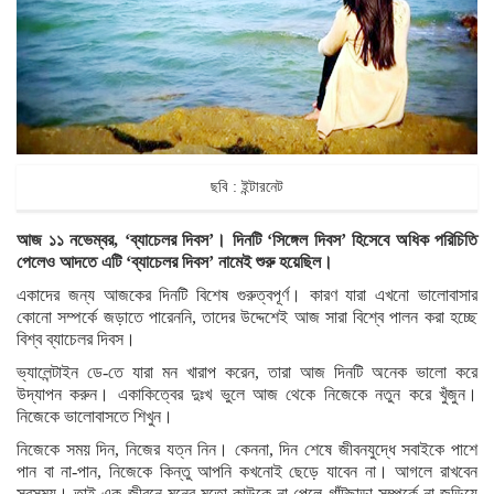
ছবি : ইন্টারনেট
আজ ১১ নভেম্বর, ‘ব্যাচেলর দিবস’। দিনটি ‘সিঙ্গেল দিবস’ হিসেবে অধিক পরিচিতি
পেলেও আদতে এটি ‘ব্যাচেলর দিবস’ নামেই শুরু হয়েছিল।
একাদের জন্য আজকের দিনটি বিশেষ গুরুত্বপূর্ণ। কারণ যারা এখনো ভালোবাসার
কোনো সম্পর্কে জড়াতে পারেননি, তাদের উদ্দেশেই আজ সারা বিশ্বে পালন করা হচ্ছে
বিশ্ব ব্যাচেলর দিবস।
ভ্যালেন্টাইন ডে-তে যারা মন খারাপ করেন, তারা আজ দিনটি অনেক ভালো করে
উদ্‌যাপন করুন। একাকিত্বের দুঃখ ভুলে আজ থেকে নিজেকে নতুন করে খুঁজুন।
নিজেকে ভালোবাসতে শিখুন।
নিজেকে সময় দিন, নিজের যত্ন নিন। কেননা, দিন শেষে জীবনযুদ্ধে সবাইকে পাশে
পান বা না-পান, নিজেকে কিন্তু আপনি কখনোই ছেড়ে যাবেন না। আগলে রাখবেন
সবসময়। তাই এক জীবনে মনের মতো কাউকে না পেলে গাঁটছাড়া সম্পর্কে না জড়িয়ে