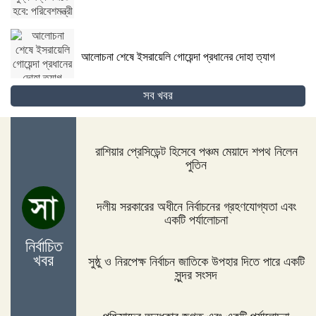
আলোচনা শেষে ইসরায়েলি গোয়েন্দা প্রধানের দোহা ত্যাগ
সব খবর
গোপালগঞ্জের কোটালীপাড়ায় ৮ দিনব্যাপী রথযাত্রা উদযাপিত
হবে
রাশিয়ার প্রেসিডেন্ট হিসেবে পঞ্চম মেয়াদে শপথ নিলেন
পুতিন
জিম্বাবুয়ের দায়িত্বে বাংলাদেশের সাবেক বোলিং কোচ ল্যাঙ্গাভেল্ট
দলীয় সরকারের অধীনে নির্বাচনের গ্রহণযোগ্যতা এবং
একটি পর্যালোচনা
নির্বাচিত
খবর
সুষ্ঠু ও নিরপেক্ষ নির্বাচন জাতিকে উপহার দিতে পারে একটি
দিনাজপুরের ফুলবাড়ীতে সড়ক দুর্ঘটনায় দু’জন নিহত
সুন্দর সংসদ