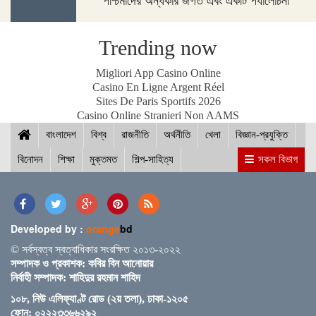
পশ্চিমাদের অন্ধকার জগত এবং একটি পর্যালোচনা
পদ্মা সেতুর জন্য বাংলাদেশ বিশ্বে সম্মান পেয়েছে : প্রধানমন্ত্রী
Trending now
Migliori App Casino Online
Casino En Ligne Argent Réel
Sites De Paris Sportifs 2026
নীলফামারীতে ১৫০ জন নারীর মধ্যে সঞ্চয়ের চেক বিতরণ
Casino Online Stranieri Non AAMS
বাংলাদেশ
বিশ্ব
রাজনীতি
অর্থনীতি
খেলা
বিজ্ঞান-প্রযুক্তি
বিনোদন
শিক্ষা
মুক্তমত
শিল্প-সাহিত্য
সকল বিভাগ
আইসিসি জুন মাসের সেরার দৌড়ে রোহিত-বুমরাহ ও গুরবাজ
Developed by :
orange
bd
স্পিকারের সাথে মালয়েশিয়ার হাউজ অব রিপ্রেজেনটেটিভের
© সর্বস্বত্ব স্বত্বাধিকার সংরক্ষিত ২০১৩-২০২২
স্পিকারের বৈঠক
সম্পাদক ও প্রকাশক: কবির বিন আনোয়ার
নির্বাহী সম্পাদক: শাহিদুর রহমান শাহিদ
১০৮, নিউ এলিফ্যাণ্ট রোড (২য় তলা), ঢাকা-১২০৫
ছাত্র-ছাত্রীদের সুনাগরিক হিসেবে গড়ে ওঠার আহ্বান সিমিন
ফোন: ০২২২৩৩৬৬২৯২