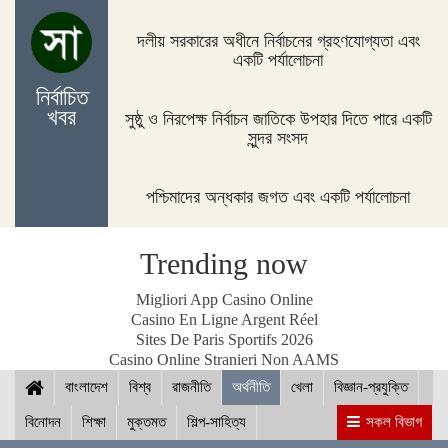
জিম্বাবুয়ের দায়িত্বে বাংলাদেশের সাবেক বোলিং কোচ ল্যাঙ্গাভেল্ট
দলীয় সরকারের অধীনে নির্বাচনের গ্রহণযোগ্যতা এবং
একটি পর্যালোচনা
নির্বাচিত
খবর
সুষ্ঠু ও নিরপেক্ষ নির্বাচন জাতিকে উপহার দিতে পারে একটি
দিনাজপুরের ফুলবাড়ীতে সড়ক দুর্ঘটনায় দু’জন নিহত
সুন্দর সংসদ
পশ্চিমাদের অন্ধকার জগত এবং একটি পর্যালোচনা
পদ্মা সেতুর জন্য বাংলাদেশ বিশ্বে সম্মান পেয়েছে : প্রধানমন্ত্রী
Trending now
Migliori App Casino Online
Casino En Ligne Argent Réel
Sites De Paris Sportifs 2026
নীলফামারীতে ১৫০ জন নারীর মধ্যে সঞ্চয়ের চেক বিতরণ
Casino Online Stranieri Non AAMS
বাংলাদেশ
বিশ্ব
রাজনীতি
অর্থনীতি
খেলা
বিজ্ঞান-প্রযুক্তি
বিনোদন
শিক্ষা
মুক্তমত
শিল্প-সাহিত্য
সকল বিভাগ
আইসিসি জুন মাসের সেরার দৌড়ে রোহিত-বুমরাহ ও গুরবাজ