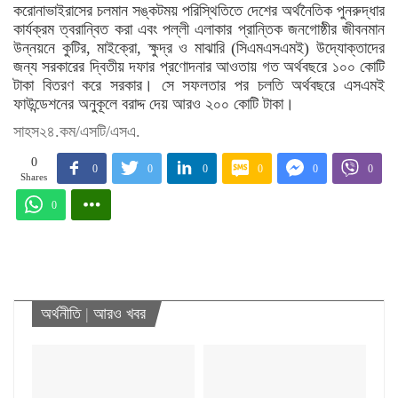
করোনাভাইরাসের চলমান সঙ্কটময় পরিস্থিতিতে দেশের অর্থনৈতিক পুনরুদ্ধার
কার্যক্রম ত্বরান্বিত করা এবং পল্লী এলাকার প্রান্তিক জনগোষ্ঠীর জীবনমান
উন্নয়নে কুটির, মাইক্রো, ক্ষুদ্র ও মাঝারি (সিএমএসএমই) উদ্যোক্তাদের
জন্য সরকারের দ্বিতীয় দফার প্রণোদনার আওতায় গত অর্থবছরে ১০০ কোটি
টাকা বিতরণ করে সরকার। সে সফলতার পর চলতি অর্থবছরে এসএমই
ফাউন্ডেশনের অনুকূলে বরাদ্দ দেয় আরও ২০০ কোটি টাকা।
সাহস২৪.কম/এসটি/এসএ.
0
0
0
0
0
0
0
Shares
0
অর্থনীতি
|
আরও খবর