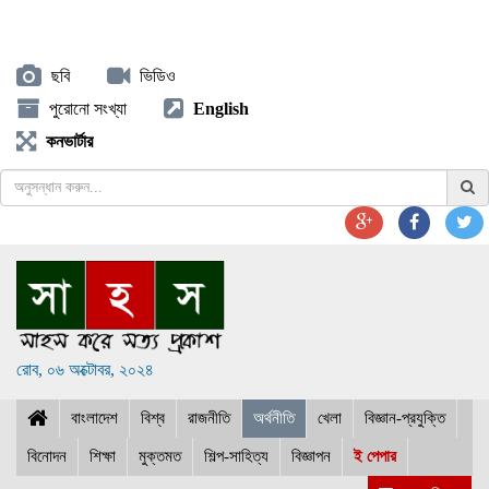
ছবি
ভিডিও
পুরোনো সংখ্যা
English
কনভার্টার
রোব, ০৬ অক্টোবর, ২০২৪
বাংলাদেশ
বিশ্ব
রাজনীতি
অর্থনীতি
খেলা
বিজ্ঞান-প্রযুক্তি
বিনোদন
শিক্ষা
মুক্তমত
শিল্প-সাহিত্য
বিজ্ঞাপন
ই পেপার