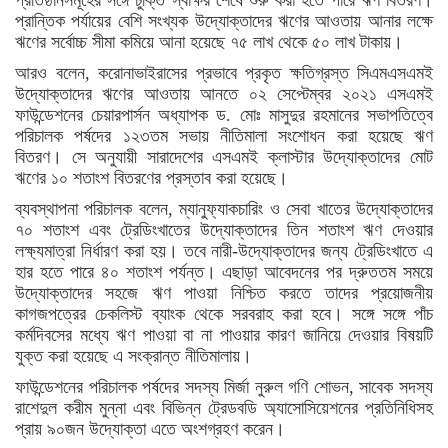
প্রতিষ্ঠানসমূহের সঙ্গে চুক্তি স্বাক্ষর শেষে শুরু করা হতে পারে ঋণ বিতরণ।
প্রান্তিক পর্যায়ের বেশি সংখ্যক উদ্যোক্তাদের ঋণের আওতায় আনার লক্ষে
ঋণের সর্বোচ্চ সীমা কমিয়ে আনা হয়েছে ৭৫ লাখ থেকে ৫০ লাখ টাকায়।
আরও বলেন, করোনাভাইরাসের প্রভাবে প্রকৃত ক্ষতিগ্রস্ত সিএমএসএমই
উদ্যোক্তাদের ঋণের আওতায় আনতে ০২ সেপ্টেম্বর ২০২১ এসএমই
ফাউন্ডেশনের চেয়ারপার্সন অধ্যাপক ড. মোঃ মাসুদুর রহমানের সভাপতিত্বে
পরিচালক পর্ষদের ১২৩তম সভায় নীতিমালা সংশোধন করা হয়েছে ঋণ
বিতরণ। সে অনুযায়ী সারাদেশের এসএমই ক্লাস্টার উদ্যোক্তাদের মোট
ঋণের ১০ শতাংশ বিতরণের প্রস্তাব করা হয়েছে।
ব্যবস্থাপনা পরিচালক বলেন, ম্যানুফ্যাকচারিং ও সেবা খাতের উদ্যোক্তাদের
৭০ শতাংশ এবং ট্রেডিংখাতের উদ্যোক্তাদের তিন শতাংশ ঋণ দেওয়ার
লক্ষ্যমাত্রা নির্ধারণ করা হয়। তবে নারী-উদ্যোক্তাদের জন্য ট্রেডিংখাতে এ
হার হতে পারে ৪০ শতাংশ পর্যন্ত। এছাড়া আবেদনের পর দ্রুততম সময়ে
উদ্যোক্তাদের সহজে ঋণ পাওয়া নিশ্চিত করতে তাদের প্রয়োজনীয়
কাগজপত্রের চেকলিস্ট ব্যাংক থেকে সরবরাহ করা হবে। সঙ্গে সঙ্গে পাঁচ
কর্মদিবসের মধ্যে ঋণ পাওয়া বা না পাওয়ার কারণ জানিয়ে দেওয়ার বিষয়টি
যুক্ত করা হয়েছে এ সংক্রান্ত নীতিমালায়।
ফাউন্ডেশনের পরিচালক পর্ষদের সদস্য মির্জা নুরুল গণি শোভন, সাবেক সদস্য
রাশেদুল করীম মুন্না এবং বিভিন্ন ট্রেডবডি অ্যাসোসিয়েশনের প্রতিনিধিসহ
প্রায় ৯০জন উদ্যোক্তা এতে অংশগ্রহণ করেন।