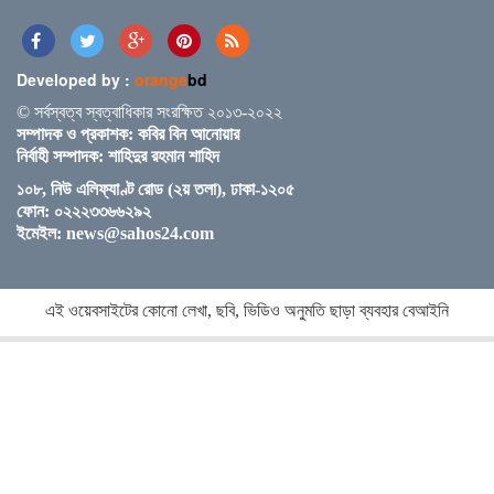
Developed by :
orange
bd
স্পিকারের সাথে মালয়েশিয়ার হাউজ অব রিপ্রেজেনটেটিভের
© সর্বস্বত্ব স্বত্বাধিকার সংরক্ষিত ২০১৩-২০২২
স্পিকারের বৈঠক
সম্পাদক ও প্রকাশক: কবির বিন আনোয়ার
নির্বাহী সম্পাদক: শাহিদুর রহমান শাহিদ
১০৮, নিউ এলিফ্যাণ্ট রোড (২য় তলা), ঢাকা-১২০৫
ছাত্র-ছাত্রীদের সুনাগরিক হিসেবে গড়ে ওঠার আহ্বান সিমিন
ফোন: ০২২২৩৩৬৬২৯২
হোসেন রিমির
ইমেইল:
news@sahos24.com
নড়াইলের চিত্রাপাড়ে চলছে এসএম সুলতান শীর্ষক দুই
এই ওয়েবসাইটের কোনো লেখা, ছবি, ভিডিও অনুমতি ছাড়া ব্যবহার বেআইনি
দিনব্যাপী আর্ট ক্যাম্প
নতুন ব্রিটিশ প্রধানমন্ত্রী কেয়ার স্টারমারকে প্রধানমন্ত্রীর
অভিনন্দন