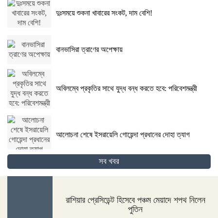
দুঃসময়ে শুকনা খাবারের সংকট, দাম বেশি!
বানভাসিরা ত্রাণের অপেক্ষায়
অবিলম্বে প্রকৃতির সাথে যুদ্ধ বন্ধ করতে হবে: পরিবেশমন্ত্রী
আলোচনা শেষে ইসরায়েলি গোয়েন্দা প্রধানের দোহা ত্যাগ
সব খবর
গোপালগঞ্জের কোটালীপাড়ায় ৮ দিনব্যাপী রথযাত্রা উদযাপিত
হবে
রাশিয়ার প্রেসিডেন্ট হিসেবে পঞ্চম মেয়াদে শপথ নিলেন
পুতিন