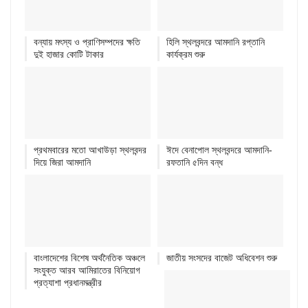
বন্যায় মৎস্য ও প্রাণিসম্পদের ক্ষতি
হিলি স্থলবন্দরে আমদানি রপ্তানি
দুই হাজার কোটি টাকার
কার্যক্রম শুরু
প্রথমবারের মতো আখাউড়া স্থলবন্দর
ঈদে বেনাপোল স্থলবন্দরে আমদানি-
দিয়ে জিরা আমদানি
রফতানি ৫দিন বন্ধ
বাংলাদেশের বিশেষ অর্থনৈতিক অঞ্চলে
জাতীয় সংসদের বাজেট অধিবেশন শুরু
সংযুক্ত আরব আমিরাতের বিনিয়োগ
প্রত্যাশা প্রধানমন্ত্রীর