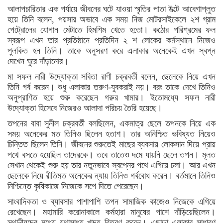
আলাপচারিতার এক পর্যায়ে জীবনের ঘটে যাওয়া স্মৃতির পাতা উল্টে আবেগাপ্লুত
হয়ে তিনি বলেন, পয়সার অভাবে এক সময় নিজ মোটরসাইকেলে ২শ গ্রাম
পেট্রোলের যোগান মেটাতে হিমশিম খেতে হতো। কঠোর পরিশ্রমের ফল
স্বরূপ এখন তার প্রতিষ্ঠানে প্রতিদিন ২ শ লোকের কর্মস্থানে নিজেও
পুলকিত হন তিনি। তাকে অনুসরণ করে এলাকার অনেকেই এখন স্বপ্ন
দেখেন ঘুরে দাঁড়ানোর।
মা সফল নারী উদ্যোক্তা সবিতা রাণী চক্রবর্তী বলেন, ছেলেকে নিয়ে এখন
তিনি গর্ব করেন। শুধু এলাকার তরুণ-যুবকরাই নয়। বরং তাকে দেখে তিনিও
অনুপ্রাণিত হয়ে শুরু করেছেন গরুর খামার। ইতোমধ্যে সফল নারী
উদ্যোক্তা হিসেবে নিজেরও আলাদা পরিচয় তৈরি হয়েছে।
তপনের বাবা সুনীল চক্রবর্তী বলছিলেন, একমাত্র ছেলে তপনকে নিয়ে এক
সময় অনেকের মত তিনিও ছিলেন হতাশ। তার অনিশ্চিত ভবিষ্যত নিয়েও
চিন্তিত ছিলেন তিনি। জীবনের শুরুতেই মাছের ব্যবসায় লোকসান দিয়ে প্রায়
পথে বসতে হয়েছিল তাদেরকে। তবে তাতেও দমে যায়নি ছেলে তপন। মূলত
সেখান থেকেই শুরু হয় তার নতুনভাবে স্বপ্নের পথে এগিয়ে চলা। আর এখন
ছেলেকে নিয়ে রীতিমত অনেকের ন্যায় তিনিও গর্ববোধ করেন। বর্তমানে তিনিও
নিশ্চিন্তে কৃষিকাজে নিজেকে সপে দিতে পেরেছেন।
সাংবাদিকতা ও ব্যাবসার পাশাপাশি তপন সামাজিক কাজেও নিজেকে এগিয়ে
রেখেছেন। মহামারি করোনাকালে কর্মহারা মানুষের পাশে দাঁড়িয়েছিলেন।
স্থানীয়দের মধ্যে যথাসাধ্য খাদ্য বিতরণ করেন। এছাড়া এলাকার সাধারণ