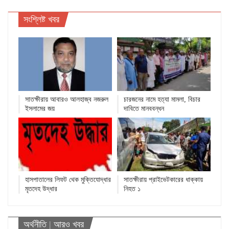
সংশ্লিষ্ট খবর
সাতক্ষীরায় আবারও আলহাজ্ব নজরুল
চারজনের নামে হত্যা মামলা, বিচার
ইসলামের জয়
দাবিতে মানববন্ধন
হাসপাতালের লিফট থেক মুক্তিযোদ্ধার
সাতক্ষীরায় প্রাইভেটকারের ধাক্কায়
মৃতদেহ উদ্ধার
নিহত ১
অর্থনীতি
|
আরও খবর