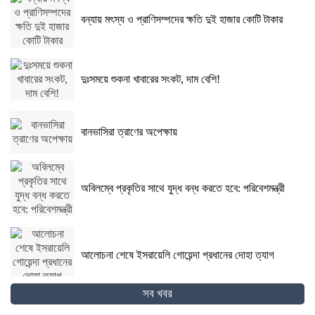
বন্যায় মৎস্য ও প্রাণিসম্পদের ক্ষতি দুই হাজার কোটি টাকার
দুঃসময়ে শুকনা খাবারের সংকট, দাম বেশি!
বানভাসিরা ত্রাণের অপেক্ষায়
অবিলম্বে প্রকৃতির সাথে যুদ্ধ বন্ধ করতে হবে: পরিবেশমন্ত্রী
আলোচনা শেষে ইসরায়েলি গোয়েন্দা প্রধানের দোহা ত্যাগ
সব খবর
গোপালগঞ্জের কোটালীপাড়ায় ৮ দিনব্যাপী রথযাত্রা উদযাপিত