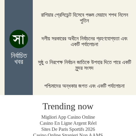
হবে
রাশিয়ার প্রেসিডেন্ট হিসেবে পঞ্চম মেয়াদে শপথ নিলেন
পুতিন
জিম্বাবুয়ের দায়িত্বে বাংলাদেশের সাবেক বোলিং কোচ ল্যাঙ্গাভেল্ট
দলীয় সরকারের অধীনে নির্বাচনের গ্রহণযোগ্যতা এবং
একটি পর্যালোচনা
নির্বাচিত
খবর
সুষ্ঠু ও নিরপেক্ষ নির্বাচন জাতিকে উপহার দিতে পারে একটি
দিনাজপুরের ফুলবাড়ীতে সড়ক দুর্ঘটনায় দু’জন নিহত
সুন্দর সংসদ
পশ্চিমাদের অন্ধকার জগত এবং একটি পর্যালোচনা
পদ্মা সেতুর জন্য বাংলাদেশ বিশ্বে সম্মান পেয়েছে : প্রধানমন্ত্রী
Trending now
Migliori App Casino Online
Casino En Ligne Argent Réel
Sites De Paris Sportifs 2026
নীলফামারীতে ১৫০ জন নারীর মধ্যে সঞ্চয়ের চেক বিতরণ
Casino Online Stranieri Non AAMS