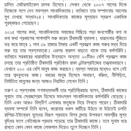
চালিত মোটরসাইকেল চালক হিসেবে। সেখান থেকে ২০০৭ সালের দিকে
নিজেকে সপে দেন মফস্বল সাংবাদিকতায়। বর্তমানে তার সম্পাদনায় আলোর
মুখ দেখছে সন্ধান২৪। সাংবাদিকতায় কাজের মূল্যায়ন স্বরূপ একাধিক
পুরষ্কারও পেয়েছেন।
২০১৫ সালের কথা, সাংবাদিকতায় সমাজের পিছিয়ে পড়া জনগোষ্ঠীর বলা না
বলা কথা প্রকাশের পাশাপাশি শুরু করেন ঠিকাদারী ব্যাবসা। ধারদেনার পুঁজিতে
ভর করে মাত্র ১ লাখ ২৯ হাজার টাকার একটি প্রকল্পে কাজ শুরুর মধ্য দিয়ে
শুরু হয় তার স্বপ্নযাত্রা। এরপর ক্রমশ বাড়তে থাকে তার কর্মপরিধি।
বর্তমানে সরকারের ধারাবাহিক উন্নয়নে অন্তত ২০টিরও বেশি প্রকল্পে কাজ
চলছে তার প্রতিষ্ঠিত ঠিকাদারি প্রতিষ্ঠান রাকা এন্টারপ্রাইজের তত্ত্বাবধায়নে।
যেখানে ২০০ এর বেশি মানুষ কাজ করছেন। ব্যস্ত সময়ের মধ্যেও বসে নেই
তার শব্দবুননের কাজ। খবরের মানুষ হিসেবে সাধারণ, বঞ্চিত, নীপিড়িত,
নির্যাতিত মানুষের জন্য আজও নিয়মিত লেখেন তিনি।
তরুণ এ স্বপ্নবাজ গণমাধ্যমকর্মী তার প্রতিক্রিয়ায় বলেন, ঠিকাদারি কাজের
সুবাদে তার স্বেচ্ছাশ্রম হিসেবে মফঃস্বল সাংবাদিকতার কর্মপরিধি বেড়েছে।
তিনি এখন আরও বিস্তীর্ণ এলাকার মানুষকে নিয়ে লিখতে পারেন। ঠিকাদারি
ব্যবসা সম্পর্কে তিনি বলেন, করোনার ধকল কাটিয়ে উঠতে না উঠতেই চলতি
রাশিয়া-ইউক্রেন যুদ্ধের বিরূপ প্রভাবে বিশ্ব মন্দায় উপকরণ সামগ্রীর মূল্য
বৃদ্ধির ফলে নেতিবাচক প্রভাব পড়েছে তার ঠিকাদারি কাজে। তবে সুনাম ধরে
রাখতে কোন কোন কাজে লোকসান দিয়েও তুলে দিচ্ছেন তিনি।