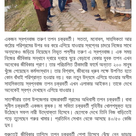
একজন স্বপ্নবাজ তরুণ তপন চক্রবর্তী। সততা, মনোবল, সাহসিকতা আর
কঠোর পরিশ্রমের উপর ভর করে এগিয়ে যাওয়ার স্বপ্নের চাদরে নিজের সাথে
অন্যকেও জড়িয়ে নিয়েছেন নিভৃত পল্লীর তরুণ এ স্বপ্নবাজ। এক সময়
নিজের জীবিকার সন্ধানে দ্বারে দ্বারে ঘুরে বেড়ানো বেকার যুবক তপন এখন
অনেকের জীবিকার প্রাণ। তার পরিচালিত ঠিকাদারী ফার্মে অন্তত ২০০ মানুষ
খুঁজে পেয়েছেন কর্মসংস্থান। তার বিশ্বাস, জীবনের ধ্রুব লক্ষে উপণিত হতে
কোন বাঁধাই পরিশ্রান্ত হওয়ার নয়। বরং নতুন উদ্যমে এগিয়ে যাওয়ার অসীম
সাহসিকতায় স্বপ্নবাজ তপন চক্রবর্তী এখন এলাকার আইকন। তাকে দেখে
অনেকেই স্বপ্ন দেখছেন এগিয়ে যাওয়ার।
সাতক্ষীরার তালা উপজেলার হাজরাকাটি গ্রামের অধিবাসী তপন চক্রবর্তী। বাবা
সুনীল চক্রবর্তী একজন কৃষক। মা সবিতা চক্রবর্তী গৃহিনীর খোলশমুক্ত হয়ে
উঠেছেন সফল নারী উদ্যোক্তা হিসেবে। ছেলেকে দেখে তিনি নিজ বাড়িতেই
গড়ে তুলেছেন গরুর খামার। প্রতিদিন সেখান থেকে আসছে ৪০/৫০ কেজি
দুধ।
শুরুতেই জীবিকার তাগিদে তপন চক্রবর্তী পেশা হিসেবে বেঁছে নেন ভাড়ায়