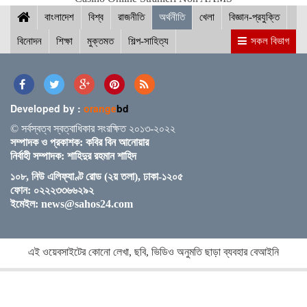
বাংলাদেশ
বিশ্ব
রাজনীতি
অর্থনীতি
খেলা
বিজ্ঞান-প্রযুক্তি
বিনোদন
শিক্ষা
মুক্তমত
শিল্প-সাহিত্য
সকল বিভাগ
আইসিসি জুন মাসের সেরার দৌড়ে রোহিত-বুমরাহ ও গুরবাজ
Developed by :
orange
bd
স্পিকারের সাথে মালয়েশিয়ার হাউজ অব রিপ্রেজেনটেটিভের
© সর্বস্বত্ব স্বত্বাধিকার সংরক্ষিত ২০১৩-২০২২
স্পিকারের বৈঠক
সম্পাদক ও প্রকাশক: কবির বিন আনোয়ার
নির্বাহী সম্পাদক: শাহিদুর রহমান শাহিদ
১০৮, নিউ এলিফ্যাণ্ট রোড (২য় তলা), ঢাকা-১২০৫
ছাত্র-ছাত্রীদের সুনাগরিক হিসেবে গড়ে ওঠার আহ্বান সিমিন
ফোন: ০২২২৩৩৬৬২৯২
হোসেন রিমির
ইমেইল:
news@sahos24.com
নড়াইলের চিত্রাপাড়ে চলছে এসএম সুলতান শীর্ষক দুই
এই ওয়েবসাইটের কোনো লেখা, ছবি, ভিডিও অনুমতি ছাড়া ব্যবহার বেআইনি
দিনব্যাপী আর্ট ক্যাম্প