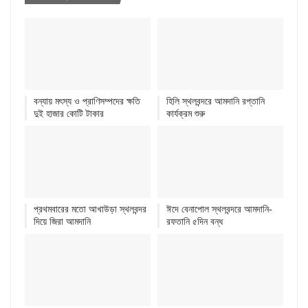
বন্যায় মৎস্য ও প্রাণিসম্পদের ক্ষতি
হিলি স্থলবন্দরে আমদানি রপ্তানি
দুই হাজার কোটি টাকার
কার্যক্রম শুরু
প্রথমবারের মতো আখাউড়া স্থলবন্দর
ঈদে বেনাপোল স্থলবন্দরে আমদানি-
দিয়ে জিরা আমদানি
রফতানি ৫দিন বন্ধ