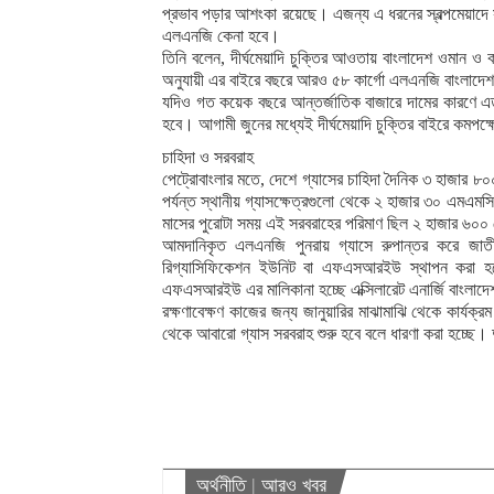
প্রভাব পড়ার আশংকা রয়েছে। এজন্য এ ধরনের স্বল্পমেয়াদে স
এলএনজি কেনা হবে।
তিনি বলেন, দীর্ঘমেয়াদি চুক্তির আওতায় বাংলাদেশ ওমান ও ক
অনুযায়ী এর বাইরে বছরে আরও ৫৮ কার্গো এলএনজি বাংলাদে
যদিও গত কয়েক বছরে আন্তর্জাতিক বাজারে দামের কারণে এতট
হবে। আগামী জুনের মধ্যেই দীর্ঘমেয়াদি চুক্তির বাইরে কমপ
চাহিদা ও সরবরাহ
পেট্রোবাংলার মতে, দেশে গ্যাসের চাহিদা দৈনিক ৩ হাজার 
পর্যন্ত স্থানীয় গ্যাসক্ষেত্রগুলো থেকে ২ হাজার ৩০ এম
মাসের পুরোটা সময় এই সরবরাহের পরিমাণ ছিল ২ হাজার 
আমদানিকৃত এলএনজি পুনরায় গ্যাসে রুপান্তর করে জাতীয়
রিগ্যাসিফিকেশন ইউনিট বা এফএসআরইউ স্থাপন করা হয়ে
এফএসআরইউ এর মালিকানা হচ্ছে এক্সিলারেট এনার্জি বাংলাদে
রক্ষণাবেক্ষণ কাজের জন্য জানুয়ারির মাঝামাঝি থেকে কার্য
থেকে আবারো গ্যাস সরবরাহ শুরু হবে বলে ধারণা করা হচ্ছে। 
অর্থনীতি
|
আরও খবর