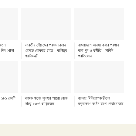
বেতন
ভারতীয় পেঁয়াজের প্রথম চালান
বাংলাদেশে ব্যবসা করার প্রধান
 দিন খোলা
এসেছে রোববার রাতে - বাণিজ্য
বাধা ঘুষ ও দুর্নীতি - মার্কিন
প্রতিমন্ত্রী
প্রতিবেদন
ো ১৮১ কোটি
ব্যাংক ঋণের সুদহার আরো বেড়ে
বাড়ছে বিনিয়োগকারীদের
সাড়ে ১৩% ছাড়িয়েছে
রক্তক্ষরণ কঠিন চাপে শেয়ারবাজার