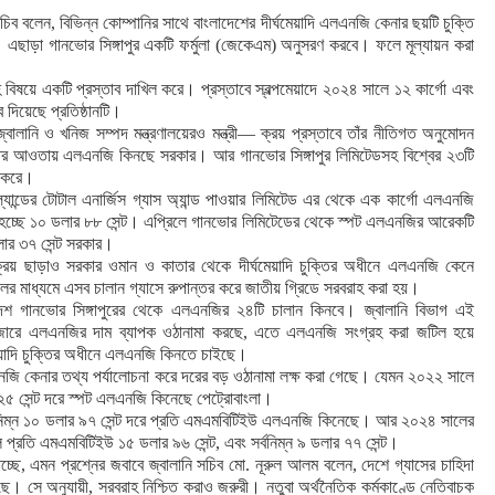
িব বলেন, বিভিন্ন কোম্পানির সাথে বাংলাদেশের দীর্ঘমেয়াদি এলএনজি কেনার ছয়টি চুক্তি
। এছাড়া গানভোর সিঙ্গাপুর একটি ফর্মুলা (জেকেএম) অনুসরণ করবে। ফলে মূল্যায়ন করা
 বিষয়ে একটি প্রস্তাব দাখিল করে। প্রস্তাবে স্বল্পমেয়াদে ২০২৪ সালে ১২ কার্গো এবং
 দিয়েছে প্রতিষ্ঠানটি।
ৎ, জ্বালানি ও খনিজ সম্পদ মন্ত্রণালয়েরও মন্ত্রী— ক্রয় প্রস্তাবে তাঁর নীতিগত অনুমোদন
ুক্তির আওতায় এলএনজি কিনছে সরকার। আর গানভোর সিঙ্গাপুর লিমিটেডসহ বিশ্বের ২৩টি
রয় করে।
ল্যান্ডের টোটাল এনার্জিস গ্যাস অ্যান্ড পাওয়ার লিমিটেড এর থেকে এক কার্গো এলএনজি
হচ্ছে ১০ ডলার ৮৮ সেন্ট। এপ্রিলে গানভোর লিমিটেডের থেকে স্পট এলএনজির আরেকটি
লার ৩৭ সেন্ট সরকার।
ক্রয় ছাড়াও সরকার ওমান ও কাতার থেকে দীর্ঘমেয়াদি চুক্তির অধীনে এলএনজি কেনে
ালের মাধ্যমে এসব চালান গ্যাসে রুপান্তর করে জাতীয় গ্রিডে সরবরাহ করা হয়।
েশ গানভোর সিঙ্গাপুরের থেকে এলএনজির ২৪টি চালান কিনবে। জ্বালানি বিভাগ এই
ক বাজারে এলএনজির দাম ব্যাপক ওঠানামা করছে, এতে এলএনজি সংগ্রহ করা জটিল হয়ে
পমেয়াদি চুক্তির অধীনে এলএনজি কিনতে চাইছে।
লএনজি কেনার তথ্য পর্যালোচনা করে দরের বড় ওঠানামা লক্ষ করা গেছে। যেমন ২০২২ সালে
ার ২৫ সেন্ট দরে স্পট এলএনজি কিনেছে পেট্রোবাংলা।
সর্বনিম্ন ১০ ডলার ৯৭ সেন্ট দরে প্রতি এমএমবিটিইউ এলএনজি কিনেছে। আর ২০২৪ সালের
ছিল প্রতি এমএমবিটিইউ ১৫ ডলার ৯৬ সেন্ট, এবং সর্বনিম্ন ৯ ডলার ৭৭ সেন্ট।
্ছে, এমন প্রশ্নের জবাবে জ্বালানি সচিব মো. নূরুল আলম বলেন, দেশে গ্যাসের চাহিদা
েছে। সে অনুযায়ী, সরবরাহ নিশ্চিত করাও জরুরী। নতুবা অর্থনৈতিক কর্মকাণ্ডে নেতিবাচক