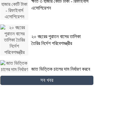
ক্ষতি ৩ হাজার কোটি টাকা - রিফাইনার্স
এসোশিয়েশন
২০ বছরের পুরাতন বাসের তালিকা
তৈরির নির্দেশ পরিবেশমন্ত্রীর
জাত ভিত্তিক চালের দাম নির্ধারণ করবে
সরকার - বাণিজ্য প্রতিমন্ত্রী
সব খবর
ঈদের আগে ঈশ্বরদী-ঢাকা রেল সেতুর
মেরামত ক্ষোভ-দুর্ভোগ বাড়িফেরা
যাত্রীদের