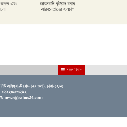
মুখোমুখি ছাত্রলীগ ও সাধারণ শিক্ষার্থীরা
ার জগত এবং
জায়নবাদি কুটচাল বনাম
োচনা
আরবনেতাদের হালচাল
ব্যাংক ঋণের সুদহার আরো বেড়ে সাড়ে
১৩% ছাড়িয়েছে
সকল বিভাগ
নিউ এলিফ্যাণ্ট রোড (২য় তলা), ঢাকা-১২০৫
: ০২২২৩৩৬৬২৯২
ইল:
news@sahos24.com