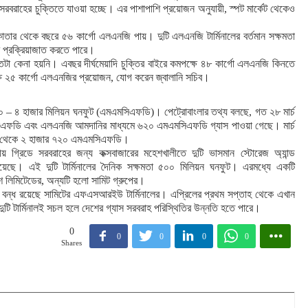
রবরাহের চুক্তিতে যাওয়া হচ্ছে। এর পাশাপাশি প্রয়োজন অনুযায়ী, স্পট মার্কেট থেকেও
াতার থেকে বছরে ৫৬ কার্গো এলএনজি পায়। দুটি এলএনজি টার্মিনালের বর্তমান সক্ষমতা
শ প্রক্রিয়াজাত করতে পারে।
া কেনা হয়নি। এবছর দীর্ঘমেয়াদি চুক্তির বাইরে কমপক্ষে ৪৮ কার্গো এলএনজি কিনতে
ক্ষে ২৫ কার্গো এলএনজির প্রয়োজন, যোগ করেন জ্বালানি সচিব।
৮০০ – ৪ হাজার মিলিয়ন ঘনফুট (এমএমসিএফডি)। পেট্রোবাংলার তথ্য বলছে, গত ২৮ মার্চ
এমসিএফডি এবং এলএনজি আমদানির মাধ্যমে ৬২০ এমএমসিএফডি গ্যাস পাওয়া গেছে। মার্চ
৬০০ থেকে ২ হাজার ৭২০ এমএমসিএফডি।
 গ্রিডে সরবরাহের জন্য কক্সবাজারের মহেশখালীতে দুটি ভাসমান স্টোরেজ অ্যান্ড
ছে। এই দুটি টার্মিনালের দৈনিক সক্ষমতা ৫০০ মিলিয়ন ঘনফুট। এরমধ্যে একটি
শ লিমিটেডের, অন্যটি হলো সামিট গ্রুপের।
ক্রম বন্ধ রয়েছে সামিটের এফএসআরইউ টার্মিনালের। এপ্রিলের প্রথম সপ্তাহ থেকে এখান
দুটি টার্মিনালই সচল হলে দেশের গ্যাস সরবরাহ পরিস্থিতির উন্নতি হতে পারে।
0
0
0
0
0
Shares