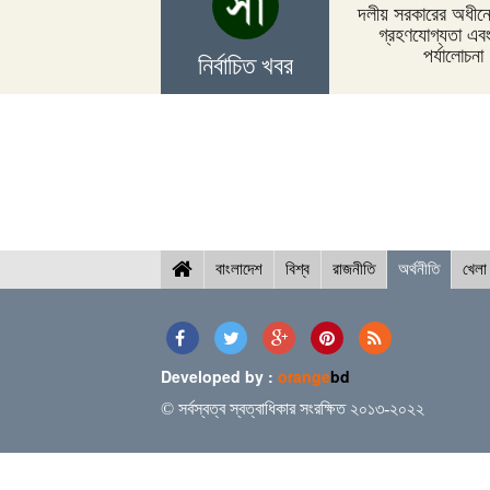
দলীয় সরকারের অধীনে 
গ্রহণযোগ্যতা এব
পর্যালোচনা
নির্বাচিত খবর
বাংলাদেশ
বিশ্ব
রাজনীতি
অর্থনীতি
খেলা
Developed by :
orange
bd
© সর্বস্বত্ব স্বত্বাধিকার সংরক্ষিত ২০১৩-২০২২