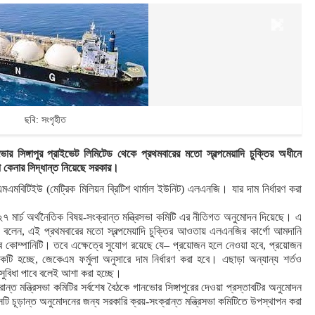
ছবি: সংগৃহীত
োর সিঙ্গাপুর প্রাইভেট লিমিটেড থেকে প্রথমবারের মতো স্বল্পমেয়াদি চুক্তির অধীনে
া কেনার সিদ্ধান্ত নিয়েছে সরকার।
এমবিটিইউ (মেট্রিক মিলিয়ন ব্রিটিশ থার্মাল ইউনিট) এলএনজি। যার দাম নির্ধারণ করা
২৭ মার্চ অর্থনৈতিক বিষয়-সংক্রান্ত মন্ত্রিসভা কমিটি এর নীতিগত অনুমোদন দিয়েছে। এ
কার বলেন, এই প্রথমবারের মতো স্বল্পমেয়াদি চুক্তির আওতায় এলএনজির কার্গো আমদানি
বে কোম্পানিটি। তবে এক্ষেত্রে সুযোগ রয়েছে যে– প্রয়োজন হলে নেওয়া হবে, প্রয়োজন
িকটি হচ্ছে, জেকেএম ফর্মুলা অনুসারে দাম নির্ধারণ করা হবে। এছাড়া অন্যান্য শর্তও
সুবিধা পাবে বলেই আশা করা হচ্ছে।
ন্ত মন্ত্রিসভা কমিটির সর্বশেষ বৈঠকে গানভোর সিঙ্গাপুরের দেওয়া প্রস্তাবটির অনুমোদন
 চূড়ান্ত অনুমোদনের জন্য সরকারি ক্রয়-সংক্রান্ত মন্ত্রিসভা কমিটিতে উপস্থাপন করা