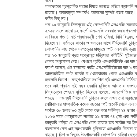
হবে।
গানভোরের প্রস্তাবিত দামের বিষয়ে জানতে চাইলে জ্বালানি সচ
রয়েছে। বাজারমূল্য সম্পর্কেও আমাদের সুস্পষ্ট ধারণা আছে
কঠিন কিছু নয়।
গত ১০ জানুয়ারি সিঙ্গাপুরের এই কোম্পানিটি এলএনজি সরবরাহ
২০২৫ সালে আরো ১২ কার্গো এলএনজি সরবরাহ করার প্রস্তাব
এ বিষয়ে গত ৪ মার্চ প্রধানমন্ত্রী শেখ হাসিনা, যিনি বিদ্যু
দিয়েছেন। বর্তমানে কাতার ও ওমানের সাথে দীর্ঘমেয়াদি চ
কোম্পানির কাছ থেকে দরপত্রের মাধ্যমে স্পট এলএনজি ক্
গত ২৩ জানুয়ারি ক্রয়-সংক্রান্ত মন্ত্রিসভা কমিটিÑ সুইজার
কেনার অনুমোদন দেয়। যেখানে প্রতি এমএমবিটিইউ এর দাম 
কার্গো আসবে, এই চালানের প্রতি এমএমবিটিইউয়ের দাম ৯ ড
আন্তর্জাতিক স্পট মার্কেট বা খোলাবাজার থেকে এলএনজি 
জ্বালানি বিভাগ। মহেশখালীতে স্থাপিত দুটি এলএনজি টার্মিন
তবে এই প্রথম দুই বছর মেয়াদি চুক্তির আওতায় বাংলাদ
সিদ্ধান্তের পেছনে যুক্তি হিসেবে বলেছে, আন্তর্জাতি
পড়ছে। এজন্যই দীর্ঘমেয়াদি চুক্তির বদলে এখন তারা স্বল্
পেট্টাবাংলার সাম্প্রতিক কয়েক বছরের স্পট মার্কেট থেকে এ
সর্বোচ্চ ৩৮ ডলার ৯৩ সেন্ট থেকে শুরু করে সর্বনিম্ন ২৪ ডল
২০২৩ সালে পেট্রোবাংলা সর্বোচ্চ ১৯ ডলার ৭৪ সেন্ট এবং 
জানুয়ারি পর্যন্ত যে এলএনজি কেনা হয়েছে তার সর্বোচ্চ দর 
বাংলাদেশ কেন এই স্বল্পমেয়াদি চুক্তিতে এলএনজি কিনতে যাচ
বাড়ছে। শিল্প ও বিদ্যুৎ উৎপাদনকারী কোম্পানির চাহিদা বেড়