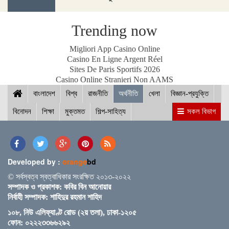
থাকবে ব্যাংক
Trending now
Migliori App Casino Online
ভারতীয় পেঁয়াজের প্রথম চালান এসেছে রোববার রাতে - বাণিজ্য
Casino En Ligne Argent Réel
প্রতিমন্ত্রী
Sites De Paris Sportifs 2026
Casino Online Stranieri Non AAMS
বাংলাদেশ
বিশ্ব
রাজনীতি
অর্থনীতি
খেলা
বিজ্ঞান-প্রযুক্তি
বিনোদন
শিক্ষা
মুক্তমত
শিল্প-সাহিত্য
সকল বিভাগ
বাংলাদেশে ব্যবসা করার প্রধান বাধা ঘুষ ও দুর্নীতি - মার্কিন
প্রতিবেদন
Developed by :
orange
bd
আন্তজার্তিক বাজারের সঙ্গে সমন্বয় আবার কমলো ডিজেল ও
© সর্বস্বত্ব স্বত্বাধিকার সংরক্ষিত ২০১৩-২০২২
কেরোসিনের দাম
সম্পাদক ও প্রকাশক: কবির বিন আনোয়ার
নির্বাহী সম্পাদক: শাহিদুর রহমান শাহিদ
১০৮, নিউ এলিফ্যাণ্ট রোড (২য় তলা), ঢাকা-১২০৫
ফোন: ০২২২৩৩৬৬২৯২