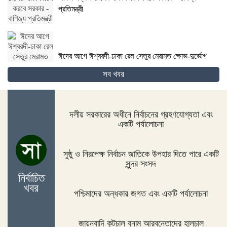
প্রতিমন্ত্রী
ঈদের আগে ঈশ্বরদী-ঢাকা রেল সেতুর মেরামত ক্ষোভ-দুর্ভোগ
বাড়িফেরা যাত্রীদের
সব খবর
দলীয় সরকারের অধীনে নির্বাচনের গ্রহণযোগ্যতা এবং
একটি পর্যালোচনা
রাষ্ট্রপতি মো. সাহাবুদ্দিন বলেন, তথ্য প্রাপ্তিতে কেউ যেন
কোন হয়রানির শিকার না হয়
সুষ্ঠু ও নিরপেক্ষ নির্বাচন জাতিকে উপহার দিতে পারে একটি
সুন্দর সংসদ
নির্বাচিত
জলবায়ু সংকটে স্থানচ্যুত ৮০ শতাংশই নারী
খবর
পশ্চিমাদের অন্ধকার জগত এবং একটি পর্যালোচনা
জায়নবাদি কুটচাল বনাম আরবনেতাদের হালচাল
পোশাক শ্রমিকদের বেতন পরিশোধের জন্য তিন দিন খোলা