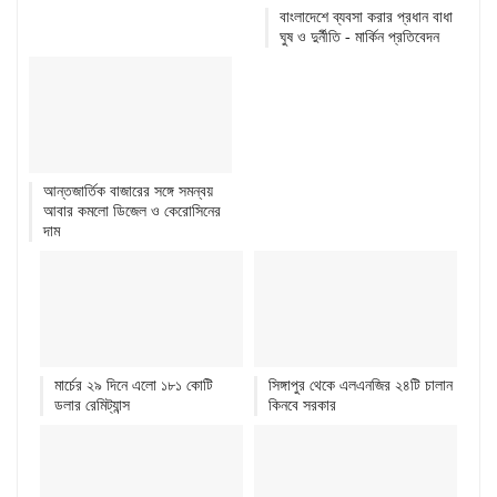
বাংলাদেশে ব্যবসা করার প্রধান বাধা
ঘুষ ও দুর্নীতি - মার্কিন প্রতিবেদন
আন্তজার্তিক বাজারের সঙ্গে সমন্বয়
আবার কমলো ডিজেল ও কেরোসিনের
দাম
মার্চের ২৯ দিনে এলো ১৮১ কোটি
সিঙ্গাপুর থেকে এলএনজির ২৪টি চালান
ডলার রেমিট্যান্স
কিনবে সরকার