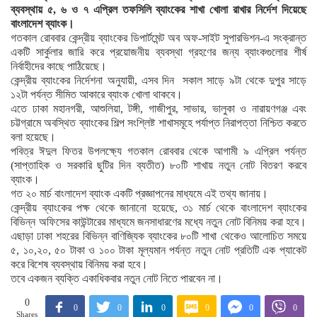
ব্যবস্থায় ৫, ৬ ও ৭ এপ্রিল তফসিলি ব্যাংকের শাখা খোলা রাখার নির্দেশ দিয়েছে
বাংলাদেশ ব্যাংক।
গতকাল রোববার কেন্দ্রীয় ব্যাংকের ডিপার্টমেন্ট অব অফ-সাইট সুপারভিশন-এ সংক্রান্ত
একটি সার্কুলার জারি করে প্রয়োজনীয় ব্যবস্থা গ্রহণের জন্য ব্যাংকগুলোর শীর্ষ
নির্বাহীদের কাছে পাঠিয়েছে।
কেন্দ্রীয় ব্যাংকের নির্দেশনা অনুযায়ী, এসব দিন সকাল সাড়ে ৯টা থেকে দুপুর সাড়ে
১২টা পর্যন্ত সীমিত আকারে ব্যাংক খোলা থাকবে।
এতে ঢাকা মহানগরী, আশুলিয়া, টঙ্গী, গাজীপুর, সাভার, ভালুকা ও নারায়ণগঞ্জ এবং
চট্টগ্রামে অবস্থিত ব্যাংকের শিল্প সংশ্লিষ্ট শাখাসমূহে পর্যাপ্ত নিরাপত্তা নিশ্চিত করতে
বলা হয়েছে।
পবিত্র ঈদুল ফিতর উপলক্ষ্যে গতকাল রোববার থেকে আগামী ৯ এপ্রিল পর্যন্ত
(সাপ্তাহিক ও সরকারি ছুটির দিন ব্যতীত) ৮০টি শাখায় নতুন নোট বিতরণ করবে
ব্যাংক।
গত ২০ মার্চ বাংলাদেশ ব্যাংক একটি প্রজ্ঞাপনের মাধ্যমে এই তথ্য জানায়।
কেন্দ্রীয় ব্যাংকের পক্ষ থেকে জানানো হয়েছে, ৩১ মার্চ থেকে বাংলাদেশ ব্যাংকের
বিভিন্ন অফিসের কাউন্টারের মাধ্যমে জনসাধারণের মধ্যে নতুন নোট বিনিময় করা হবে।
এছাড়া ঢাকা শহরের বিভিন্ন বাণিজ্যিক ব্যাংকের ৮০টি শাখা থেকেও আলোচিত সময়ে
৫, ১০,২০, ৫০ টাকা ও ১০০ টাকা মূল্যমান পর্যন্ত নতুন নোট প্রতিটি এক প্যাকেট
করে বিশেষ ব্যবস্থায় বিনিময় করা হবে।
তবে একজন ব্যক্তি একাধিকবার নতুন নোট নিতে পারবেন না।
0
0
0
0
0
0
0
Shares