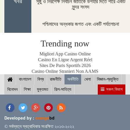
খবর
সুষ্ঠু ও নিরপেক্ষ নির্বাচন জাতিকে উপহার দিতে পারে একটি
দিনাজপুরের ফুলবাড়ীতে সড়ক দুর্ঘটনায় দু’জন নিহত
সুন্দর সংসদ
পশ্চিমাদের অন্ধকার জগত এবং একটি পর্যালোচনা
পদ্মা সেতুর জন্য বাংলাদেশ বিশ্বে সম্মান পেয়েছে : প্রধানমন্ত্রী
Trending now
Migliori App Casino Online
Casino En Ligne Argent Réel
Sites De Paris Sportifs 2026
নীলফামারীতে ১৫০ জন নারীর মধ্যে সঞ্চয়ের চেক বিতরণ
Casino Online Stranieri Non AAMS
বাংলাদেশ
বিশ্ব
রাজনীতি
অর্থনীতি
খেলা
বিজ্ঞান-প্রযুক্তি
বিনোদন
শিক্ষা
মুক্তমত
শিল্প-সাহিত্য
সকল বিভাগ
আইসিসি জুন মাসের সেরার দৌড়ে রোহিত-বুমরাহ ও গুরবাজ
Developed by :
orange
bd
স্পিকারের সাথে মালয়েশিয়ার হাউজ অব রিপ্রেজেনটেটিভের
© সর্বস্বত্ব স্বত্বাধিকার সংরক্ষিত ২০১৩-২০২২
স্পিকারের বৈঠক