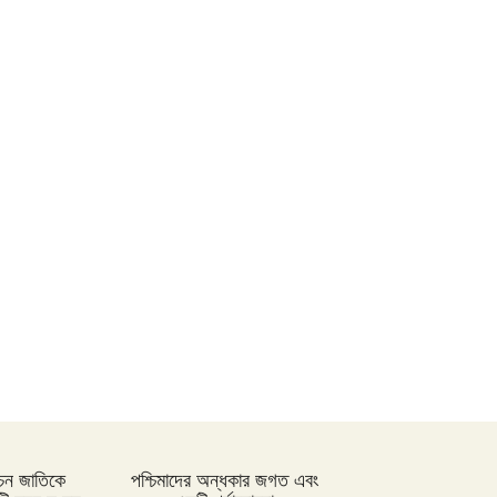
স্পিকারের সাথে মালয়েশিয়ার হাউজ অব
রিপ্রেজেনটেটিভের স্পিকারের বৈঠক
ছাত্র-ছাত্রীদের সুনাগরিক হিসেবে গড়ে
ওঠার আহ্বান সিমিন হোসেন রিমির
নড়াইলের চিত্রাপাড়ে চলছে এসএম
সুলতান শীর্ষক দুই দিনব্যাপী আর্ট
ক্যাম্প
নতুন ব্রিটিশ প্রধানমন্ত্রী কেয়ার
স্টারমারকে প্রধানমন্ত্রীর অভিনন্দন
্বাচন জাতিকে
পশ্চিমাদের অন্ধকার জগত এবং
শেখ হাসিনার কমিটমেন্টের সোনালী ফসল