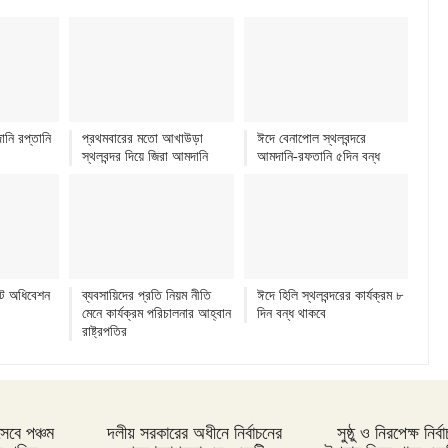
ানি রপ্তানি
প্রথমবারের মতো আখাউড়া
ঈদে বেনাপোল স্থলবন্দরে
স্থলবন্দর দিয়ে জিরা আমদানি
আমদানি-রফতানি ৫দিন বন্ধ
েট অধিবেশন
ব্যবসায়িদের প্রতি নিয়ম নীতি
ঈদে হিলি স্থলবন্দরের কার্যক্রম ৮
মেনে কার্যক্রম পরিচালনার আহ্বান
দিন বন্ধ থাকবে
রাষ্ট্রপতির
সেবে পঞ্চম
দলীয় সরকারের অধীনে নির্বাচনের
সুষ্ঠু ও নিরপেক্ষ নির