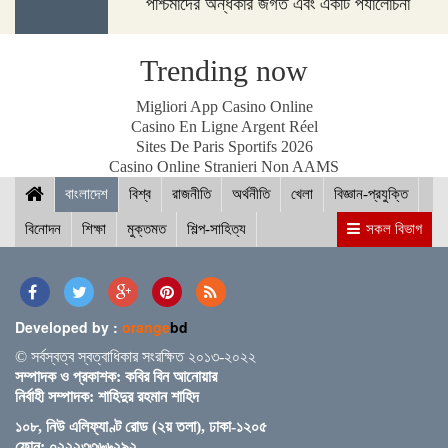
পশ্চিমাদের অন্ধকার জগত এবং একটি পর্যালোচনা
আইসিসি জুন মাসের সেরার দৌড়ে রোহিত-বুমরাহ ও গুরবাজ
Trending now
স্পিকারের সাথে মালয়েশিয়ার হাউজ অব রিপ্রেজেনটেটিভের
Migliori App Casino Online
স্পিকারের বৈঠক
Casino En Ligne Argent Réel
Sites De Paris Sportifs 2026
Casino Online Stranieri Non AAMS
বাংলাদেশ
ছাত্র-ছাত্রীদের সুনাগরিক হিসেবে গড়ে ওঠার আহ্বান সিমিন
বিশ্ব
রাজনীতি
অর্থনীতি
খেলা
বিজ্ঞান-প্রযুক্তি
হোসেন রিমির
বিনোদন
শিক্ষা
মুক্তমত
শিল্প-সাহিত্য
সকল বিভাগ
নড়াইলের চিত্রাপাড়ে চলছে এসএম সুলতান শীর্ষক দুই
দিনব্যাপী আর্ট ক্যাম্প
Developed by :
orange
bd
© সর্বস্বত্ব স্বত্বাধিকার সংরক্ষিত ২০১৩-২০২২
সম্পাদক ও প্রকাশক: কবির বিন আনোয়ার
নির্বাহী সম্পাদক: শাহিদুর রহমান শাহিদ
নতুন ব্রিটিশ প্রধানমন্ত্রী কেয়ার স্টারমারকে প্রধানমন্ত্রীর
১০৮, নিউ এলিফ্যাণ্ট রোড (২য় তলা), ঢাকা-১২০৫
অভিনন্দন
ফোন: ০২২২৩৩৬৬২৯২