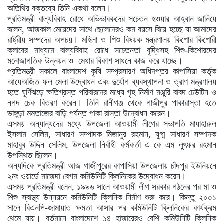
অতিথির বক্তব্যে তিনি একথা বলেন।
প্রতিমন্ত্রী বাল্যবিবাহ রোধে অভিভাবকদের সচেতন হওয়ার আহ্বান জানিয়ে
বলেন, আজকাল মেয়েদের সাথে ছেলেদেরও কম বয়সে বিয়ে হচ্ছে যা আমাদের
রাষ্ট্রীয় সম্পদের অপচয়। মহিলা ও শিশু বিষয়ক মন্ত্রণালয় কিশোর কিশোরী
ক্লাবের মাধ্যমে বাল্যবিবাহ রোধে সচেতনতা বৃদ্ধিসহ শিশু-কিশোরদের
মনোজাগতিক উন্নয়ন ও মেধার বিকাশ সাধনে কাজ করে যাচ্ছে।
প্রতিমন্ত্রী সকালে বাংলাদেশ কৃষি সম্প্রসারণ অধিদপ্তর কাপাসিয়া কর্তৃক
আযেঅজিত ফল মেলা উদ্বোধন এবং দুর্যোগ ব্যবস্থাপনা ও ত্রাণ মন্ত্রণালয়
হতে ঘূর্ণিঝড়ে ক্ষতিগ্রস্ত পরিবারদের মধ্যে গৃহ নির্মাণ মঞ্জুরি বাবদ ঢেউটিন ও
নগদ চেক বিতরণ করেন। তিনি রানীগঞ্জ থেকে গাজীপুর পাকারাস্তা হতে
ভাঙ্গুড়া মমতাজের বাড়ি পর্যন্ত পাকা রাস্তা উদ্বোধন করেন।
এসময় অন্যান্যদের মধ্যে উপজেলা আওয়ামী লীগের সভাপতি মাযাহারুল
ইসলাম সেলিম, সাধারণ সম্পাদক মিজানুর রহমান, যুগ্ম সাধারণ সম্পাদক
মাহাবুব উদ্দিন সেলিম, উপজেলা নির্বাহী কর্মকর্তা এ কে এম লুৎফর রহমান
উপস্থিত ছিলেন।
অন্যদিকে প্রতিমন্ত্রী আজ গাজীপুরের কাপাসিয়া উপজেলায় চাঁদপুর ইউনিয়নে
২নং ওয়ার্ডে মাজেদা বেগম কমিউনিটি ক্লিনিকের উদ্বোধন করেন।
এসময় প্রতিমন্ত্রী বলেন, ১৯৯৬ সালে আওয়ামী লীগ সরকার গঠনের পর মা ও
শিশু স্বাস্থ্য উন্নয়নে কমিউনিটি ক্লিনিক নির্মাণ শুরু করে। কিন্তু ২০০১
সালে বিএনপি-জামায়াত ক্ষমতা আসার পর কমিউনিটি ক্লিনিকের কার্যক্রম
থেমে যায়। বর্তমানে বাংলাদেশে ১৪ হাজারেরও বেশি কমিউনিটি ক্লিনিক