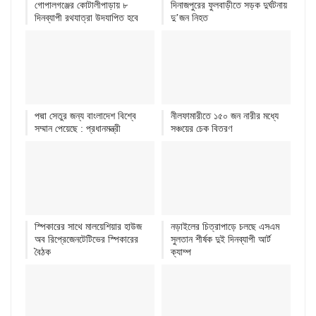
গোপালগঞ্জের কোটালীপাড়ায় ৮
দিনাজপুরের ফুলবাড়ীতে সড়ক দুর্ঘটনায়
দিনব্যাপী রথযাত্রা উদযাপিত হবে
দু’জন নিহত
পদ্মা সেতুর জন্য বাংলাদেশ বিশ্বে
নীলফামারীতে ১৫০ জন নারীর মধ্যে
সম্মান পেয়েছে : প্রধানমন্ত্রী
সঞ্চয়ের চেক বিতরণ
স্পিকারের সাথে মালয়েশিয়ার হাউজ
নড়াইলের চিত্রাপাড়ে চলছে এসএম
অব রিপ্রেজেনটেটিভের স্পিকারের
সুলতান শীর্ষক দুই দিনব্যাপী আর্ট
বৈঠক
ক্যাম্প