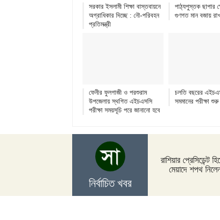
সরকার ইসলামী শিক্ষা বাস্তবায়নে
পাঠ্যপুস্তক ছাপার ক্ষে
অগ্রাধিকার দিচ্ছে : নৌ-পরিবহন
গুণগত মান বজায় রাখ
প্রতিমন্ত্রী
ফেনীর ফুলগাজী ও পরশুরাম
চলতি বছরের এইচএ
উপজেলায় স্থগিত এইচএসসি
সমমানের পরীক্ষা শুরু
পরীক্ষা সময়সূচি পরে জানানো হবে
রাশিয়ার প্রেসিডেন্ট হি
মেয়াদে শপথ নিলেন
নির্বাচিত খবর