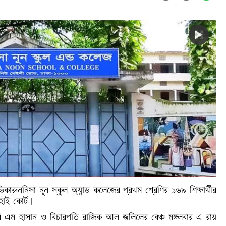
িকারুননিসা নূন স্কুল অ্যান্ড কলেজের প্রথম শ্রেণির ১৬৯ শিক্ষার্থীর
 হাই কোর্ট।
বি এম হাসান ও বিচারপতি রাজিক আল জলিলের বেঞ্চ মঙ্গলবার এ রায়