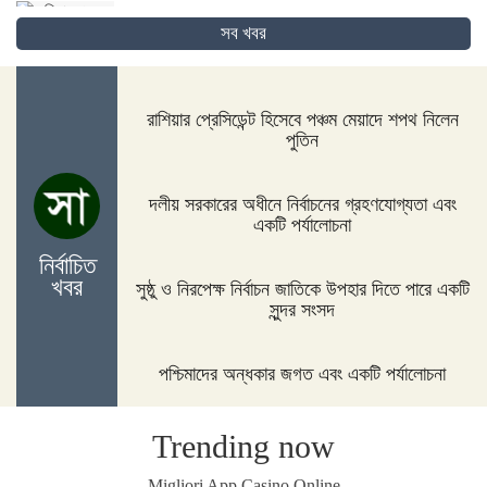
সব খবর
দিনাজপুরের ফুলবাড়ীতে সড়ক দুর্ঘটনায় দু’জন নিহত
রাশিয়ার প্রেসিডেন্ট হিসেবে পঞ্চম মেয়াদে শপথ নিলেন
পুতিন
পদ্মা সেতুর জন্য বাংলাদেশ বিশ্বে সম্মান পেয়েছে : প্রধানমন্ত্রী
দলীয় সরকারের অধীনে নির্বাচনের গ্রহণযোগ্যতা এবং
একটি পর্যালোচনা
নির্বাচিত
নীলফামারীতে ১৫০ জন নারীর মধ্যে সঞ্চয়ের চেক বিতরণ
খবর
সুষ্ঠু ও নিরপেক্ষ নির্বাচন জাতিকে উপহার দিতে পারে একটি
সুন্দর সংসদ
পশ্চিমাদের অন্ধকার জগত এবং একটি পর্যালোচনা
আইসিসি জুন মাসের সেরার দৌড়ে রোহিত-বুমরাহ ও গুরবাজ
Trending now
স্পিকারের সাথে মালয়েশিয়ার হাউজ অব রিপ্রেজেনটেটিভের
Migliori App Casino Online