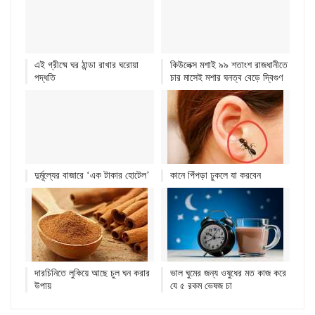
এই গ্রীষ্মে ঘর ঠান্ডা রাখার ঘরোয়া
কিউলেক্স মশাই ৯৯ শতাংশ রাজধানীতে
পদ্ধতি
চার মাসেই মশার ঘনত্ব বেড়ে দ্বিগুণ
দুর্মূল্যের বাজারে ‘এক টাকার হোটেল’
কানে পিঁপড়া ঢুকলে যা করবেন
দারচিনিতে লুকিয়ে আছে চুল ঘন করার
ভাল ঘুমের জন্য ওষুধের মত কাজ করে
উপায়
যে ৫ রকম ভেষজ চা