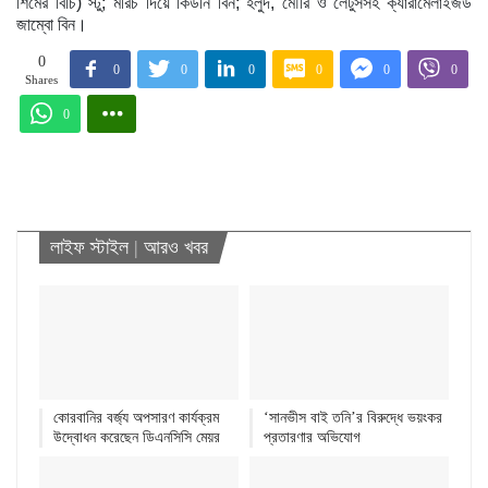
শিমের বিচি) স্টু; মরিচ দিয়ে কিডনি বিন; হলুদ, মৌরি ও লেটুসসহ ক্যারামেলাইজড
জাম্বো বিন।
0
0
0
0
0
0
0
Shares
0
লাইফ স্টাইল
|
আরও খবর
কোরবানির বর্জ্য অপসারণ কার্যক্রম
‘সানভীস বাই তনি’র বিরুদ্ধে ভয়ংকর
উদ্বোধন করেছেন ডিএনসিসি মেয়র
প্রতারণার অভিযোগ