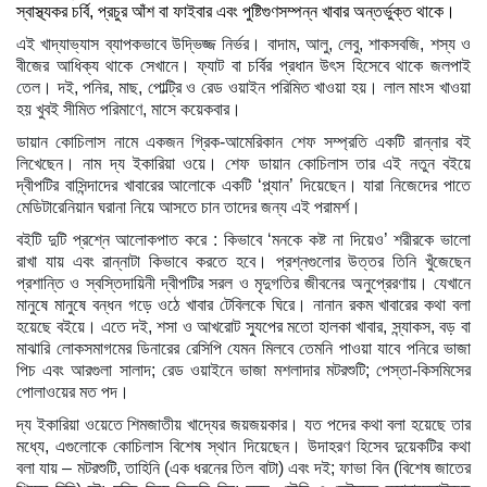
স্বাস্থ্যকর চর্বি, প্রচুর আঁশ বা ফাইবার এবং পুষ্টিগুণসম্পন্ন খাবার অন্তর্ভুক্ত থাকে।
এই খাদ্যাভ্যাস ব্যাপকভাবে উদ্ভিজ্জ নির্ভর। বাদাম, আলু, লেবু, শাকসবজি, শস্য ও
বীজের আধিক্য থাকে সেখানে। ফ্যাট বা চর্বির প্রধান উৎস হিসেবে থাকে জলপাই
তেল। দই, পনির, মাছ, পোল্ট্রি ও রেড ওয়াইন পরিমিত খাওয়া হয়। লাল মাংস খাওয়া
হয় খুবই সীমিত পরিমাণে, মাসে কয়েকবার।
ডায়ান কোচিলাস নামে একজন গ্রিক-আমেরিকান শেফ সম্প্রতি একটি রান্নার বই
লিখেছেন। নাম দ্য ইকারিয়া ওয়ে। শেফ ডায়ান কোচিলাস তার এই নতুন বইয়ে
দ্বীপটির বাসিন্দাদের খাবারের আলোকে একটি ‘প্ল্যান’ দিয়েছেন। যারা নিজেদের পাতে
মেডিটারেনিয়ান ঘরানা নিয়ে আসতে চান তাদের জন্য এই পরামর্শ।
বইটি দুটি প্রশ্নে আলোকপাত করে : কিভাবে ‘মনকে কষ্ট না দিয়েও’ শরীরকে ভালো
রাখা যায় এবং রান্নাটা কিভাবে করতে হবে। প্রশ্নগুলোর উত্তর তিনি খুঁজেছেন
প্রশান্তি ও স্বস্তিদায়িনী দ্বীপটির সরল ও মৃদুগতির জীবনের অনুপ্রেরণায়। যেখানে
মানুষে মানুষে বন্ধন গড়ে ওঠে খাবার টেবিলকে ঘিরে। নানান রকম খাবারের কথা বলা
হয়েছে বইয়ে। এতে দই, শসা ও আখরোট স্যুপের মতো হালকা খাবার, স্ন্যাকস, বড় বা
মাঝারি লোকসমাগমের ডিনারের রেসিপি যেমন মিলবে তেমনি পাওয়া যাবে পনিরে ভাজা
পিচ এবং আরগুলা সালাদ; রেড ওয়াইনে ভাজা মশলাদার মটরশুটি; পেস্তা-কিসমিসের
পোলাওয়ের মত পদ।
দ্য ইকারিয়া ওয়েতে শিমজাতীয় খাদ্যের জয়জয়কার। যত পদের কথা বলা হয়েছে তার
মধ্যে, এগুলোকে কোচিলাস বিশেষ স্থান দিয়েছেন। উদাহরণ হিসেব দুয়েকটির কথা
বলা যায় – মটরশুটি, তাহিনি (এক ধরনের তিল বাটা) এবং দই; ফাভা বিন (বিশেষ জাতের