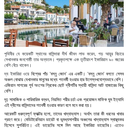
পৃথিবীর যে কয়েকটি স্থানের বাসিন্দারা দীর্ঘ জীবন লাভ করেন, গড় আয়ুর বিচারে
সেখানকার জনগোষ্ঠী তার অন্যতম। প্রকৃতপক্ষে এক তৃতীয়াংশ ইকারিয়ান ৯০ বছরের
বেশি বেঁচে থাকেন।
দ্য ইকারিয়া ওয়ে
বিশ্বের পাঁচ 'বস্নু জোন' এর একটি। 'বস্নু জোন' বলতে সেসব
অঞ্চল বোঝায় যেখানকার মানুষের মধ্যে শতবর্ষী হওয়ার হার উলেস্নখযোগ্যভাবে বেশি।
এজিয়ান সাগরের পূর্ব অংশের গ্রিকের ছোট দ্বীপটির স্থায়ী বাসিন্দা আট হাজারের কিছু
বেশি।
দৃঢ় সামাজিক ও পারিবারিক বন্ধন, নিয়মিত শরীর চর্চা এবং প্রয়োজন মাফিক ঘুম ইত্যাদি
এই দ্বীপের বাসিন্দাদের শতবর্ষী হওয়ার কারণ বলে মনে করা হয়।
আরেকটি গুরুত্বপূর্ণ ফ্যাক্টর হলো, তাদের খাদ্যাভ্যাস। অর্থাৎ তারা কী ধরনের খাবার
গ্রহণ করে। মেডিটারেনিয়ান ডায়েট বা ভূমধ্যসাগরীয় অঞ্চলের খাদ্যাভ্যাস স্বাস্থ্যকর
হিসেবে সুপরিচিত। এই ডায়েটের সঙ্গে মিল আছে ইকারিয়া ডায়েটের। এতেও