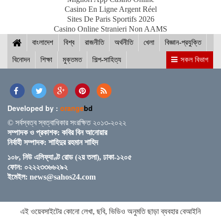
স্পিকারের বৈঠক
Casino En Ligne Argent Réel
Sites De Paris Sportifs 2026
Casino Online Stranieri Non AAMS
বাংলাদেশ
ছাত্র-ছাত্রীদের সুনাগরিক হিসেবে গড়ে ওঠার আহ্বান সিমিন
বিশ্ব
রাজনীতি
অর্থনীতি
খেলা
বিজ্ঞান-প্রযুক্তি
হোসেন রিমির
বিনোদন
শিক্ষা
মুক্তমত
শিল্প-সাহিত্য
সকল বিভাগ
নড়াইলের চিত্রাপাড়ে চলছে এসএম সুলতান শীর্ষক দুই
দিনব্যাপী আর্ট ক্যাম্প
Developed by :
orange
bd
© সর্বস্বত্ব স্বত্বাধিকার সংরক্ষিত ২০১৩-২০২২
সম্পাদক ও প্রকাশক: কবির বিন আনোয়ার
নির্বাহী সম্পাদক: শাহিদুর রহমান শাহিদ
নতুন ব্রিটিশ প্রধানমন্ত্রী কেয়ার স্টারমারকে প্রধানমন্ত্রীর
১০৮, নিউ এলিফ্যাণ্ট রোড (২য় তলা), ঢাকা-১২০৫
অভিনন্দন
ফোন: ০২২২৩৩৬৬২৯২
ইমেইল:
news@sahos24.com
শেখ হাসিনার কমিটমেন্টের সোনালী ফসল পদ্মা সেতু : সেতুমন্ত্রী
এই ওয়েবসাইটের কোনো লেখা, ছবি, ভিডিও অনুমতি ছাড়া ব্যবহার বেআইনি