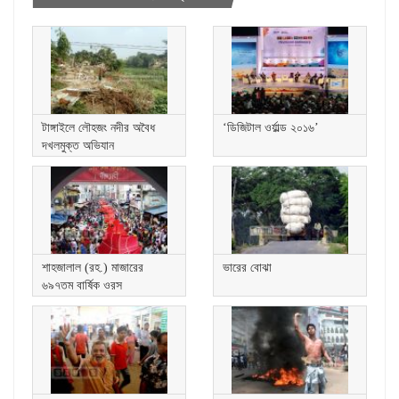
টাঙ্গাইলে লৌহজং নদীর অবৈধ
‘ডিজিটাল ওর্য়াল্ড ২০১৬’
দখলমুক্ত অভিযান
শাহজালাল (রহ.) মাজারের
ভারের বোঝা
৬৯৭তম বার্ষিক ওরস