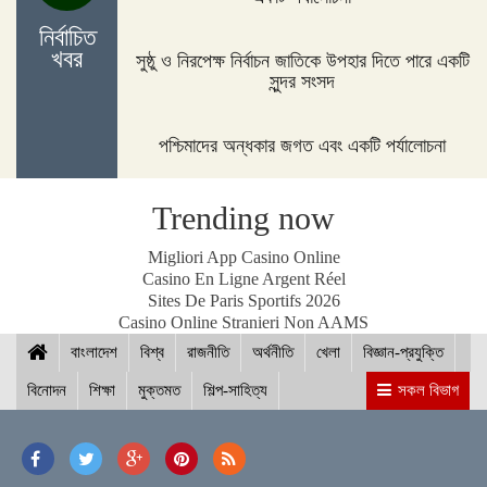
নির্বাচিত
নীলফামারীতে ১৫০ জন নারীর মধ্যে সঞ্চয়ের চেক বিতরণ
খবর
সুষ্ঠু ও নিরপেক্ষ নির্বাচন জাতিকে উপহার দিতে পারে একটি
সুন্দর সংসদ
পশ্চিমাদের অন্ধকার জগত এবং একটি পর্যালোচনা
আইসিসি জুন মাসের সেরার দৌড়ে রোহিত-বুমরাহ ও গুরবাজ
Trending now
স্পিকারের সাথে মালয়েশিয়ার হাউজ অব রিপ্রেজেনটেটিভের
Migliori App Casino Online
স্পিকারের বৈঠক
Casino En Ligne Argent Réel
Sites De Paris Sportifs 2026
Casino Online Stranieri Non AAMS
বাংলাদেশ
ছাত্র-ছাত্রীদের সুনাগরিক হিসেবে গড়ে ওঠার আহ্বান সিমিন
বিশ্ব
রাজনীতি
অর্থনীতি
খেলা
বিজ্ঞান-প্রযুক্তি
হোসেন রিমির
বিনোদন
শিক্ষা
মুক্তমত
শিল্প-সাহিত্য
সকল বিভাগ
নড়াইলের চিত্রাপাড়ে চলছে এসএম সুলতান শীর্ষক দুই
দিনব্যাপী আর্ট ক্যাম্প