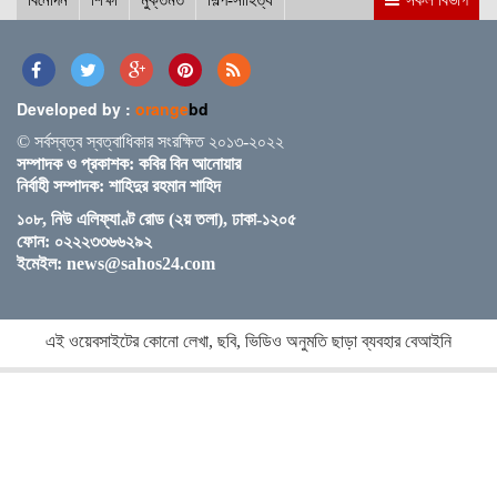
আইসিসি জুন মাসের সেরার দৌড়ে রোহিত-বুমরাহ ও গুরবাজ
Developed by :
orange
bd
স্পিকারের সাথে মালয়েশিয়ার হাউজ অব রিপ্রেজেনটেটিভের
© সর্বস্বত্ব স্বত্বাধিকার সংরক্ষিত ২০১৩-২০২২
স্পিকারের বৈঠক
সম্পাদক ও প্রকাশক: কবির বিন আনোয়ার
নির্বাহী সম্পাদক: শাহিদুর রহমান শাহিদ
১০৮, নিউ এলিফ্যাণ্ট রোড (২য় তলা), ঢাকা-১২০৫
ছাত্র-ছাত্রীদের সুনাগরিক হিসেবে গড়ে ওঠার আহ্বান সিমিন
ফোন: ০২২২৩৩৬৬২৯২
হোসেন রিমির
ইমেইল:
news@sahos24.com
নড়াইলের চিত্রাপাড়ে চলছে এসএম সুলতান শীর্ষক দুই
এই ওয়েবসাইটের কোনো লেখা, ছবি, ভিডিও অনুমতি ছাড়া ব্যবহার বেআইনি
দিনব্যাপী আর্ট ক্যাম্প
নতুন ব্রিটিশ প্রধানমন্ত্রী কেয়ার স্টারমারকে প্রধানমন্ত্রীর