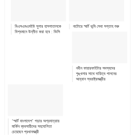
বিএসএমএমইউ সুপার হাসপাতালকে
নাটোরে স্মার্ট ভূমি সেবা সপ্তাহ শুরু
বিশ্বমানে উন্নীত করা হবে : ভিসি
নবীন ফায়ারফাইটার সদস্যদের
শৃঙ্খলার সাথে দায়িত্ব পালনের
আহ্বান স্বরাষ্ট্রমন্ত্রীর
‘স্মার্ট বাংলাদেশ’ গড়ার অগ্রযাত্রায়
মার্কিন ব্যবসায়ীদের সহযোগিতা
চেয়েছেন প্রধানমন্ত্রী