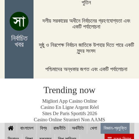
পুতিন
জিম্বাবুয়ের দায়িত্বে বাংলাদেশের সাবেক বোলিং কোচ ল্যাঙ্গাভেল্ট
দলীয় সরকারের অধীনে নির্বাচনের গ্রহণযোগ্যতা এবং
একটি পর্যালোচনা
নির্বাচিত
খবর
সুষ্ঠু ও নিরপেক্ষ নির্বাচন জাতিকে উপহার দিতে পারে একটি
দিনাজপুরের ফুলবাড়ীতে সড়ক দুর্ঘটনায় দু’জন নিহত
সুন্দর সংসদ
পশ্চিমাদের অন্ধকার জগত এবং একটি পর্যালোচনা
পদ্মা সেতুর জন্য বাংলাদেশ বিশ্বে সম্মান পেয়েছে : প্রধানমন্ত্রী
Trending now
Migliori App Casino Online
Casino En Ligne Argent Réel
Sites De Paris Sportifs 2026
নীলফামারীতে ১৫০ জন নারীর মধ্যে সঞ্চয়ের চেক বিতরণ
Casino Online Stranieri Non AAMS
বাংলাদেশ
বিশ্ব
রাজনীতি
অর্থনীতি
খেলা
বিজ্ঞান-প্রযুক্তি
বিনোদন
শিক্ষা
মুক্তমত
শিল্প-সাহিত্য
সকল বিভাগ