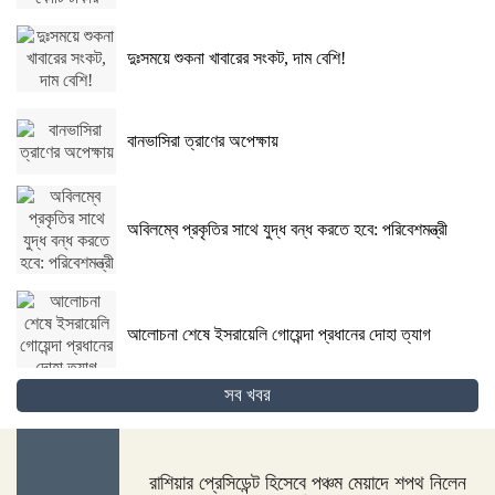
দুঃসময়ে শুকনা খাবারের সংকট, দাম বেশি!
বানভাসিরা ত্রাণের অপেক্ষায়
অবিলম্বে প্রকৃতির সাথে যুদ্ধ বন্ধ করতে হবে: পরিবেশমন্ত্রী
আলোচনা শেষে ইসরায়েলি গোয়েন্দা প্রধানের দোহা ত্যাগ
সব খবর
গোপালগঞ্জের কোটালীপাড়ায় ৮ দিনব্যাপী রথযাত্রা উদযাপিত
হবে
রাশিয়ার প্রেসিডেন্ট হিসেবে পঞ্চম মেয়াদে শপথ নিলেন