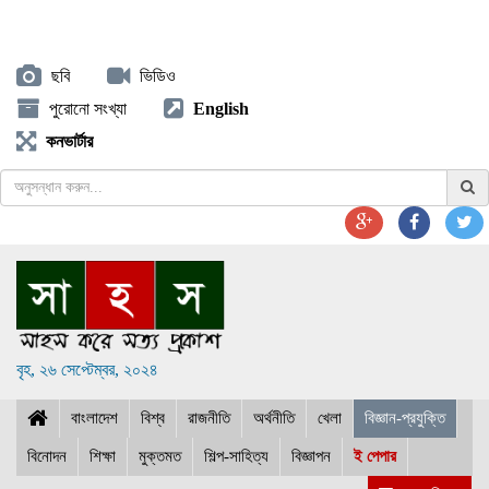
ছবি
ভিডিও
পুরোনো সংখ্যা
English
কনভার্টার
বৃহ, ২৬ সেপ্টেম্বর, ২০২৪
বাংলাদেশ
বিশ্ব
রাজনীতি
অর্থনীতি
খেলা
বিজ্ঞান-প্রযুক্তি
বিনোদন
শিক্ষা
মুক্তমত
শিল্প-সাহিত্য
বিজ্ঞাপন
ই পেপার