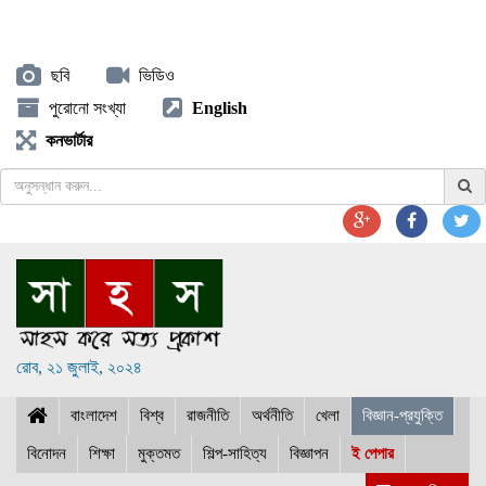
ছবি
ভিডিও
পুরোনো সংখ্যা
English
কনভার্টার
রোব, ২১ জুলাই, ২০২৪
বাংলাদেশ
বিশ্ব
রাজনীতি
অর্থনীতি
খেলা
বিজ্ঞান-প্রযুক্তি
বিনোদন
শিক্ষা
মুক্তমত
শিল্প-সাহিত্য
বিজ্ঞাপন
ই পেপার