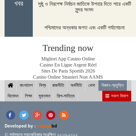
খবর
সুষ্ঠু ও নিরপেক্ষ নির্বাচন জাতিকে উপহার দিতে পারে একটি
সুন্দর সংসদ
পশ্চিমাদের অন্ধকার জগত এবং একটি পর্যালোচনা
আইসিসি জুন মাসের সেরার দৌড়ে রোহিত-বুমরাহ ও গুরবাজ
Trending now
স্পিকারের সাথে মালয়েশিয়ার হাউজ অব রিপ্রেজেনটেটিভের
Migliori App Casino Online
স্পিকারের বৈঠক
Casino En Ligne Argent Réel
Sites De Paris Sportifs 2026
Casino Online Stranieri Non AAMS
বাংলাদেশ
ছাত্র-ছাত্রীদের সুনাগরিক হিসেবে গড়ে ওঠার আহ্বান সিমিন
বিশ্ব
রাজনীতি
অর্থনীতি
খেলা
বিজ্ঞান-প্রযুক্তি
হোসেন রিমির
বিনোদন
শিক্ষা
মুক্তমত
শিল্প-সাহিত্য
সকল বিভাগ
নড়াইলের চিত্রাপাড়ে চলছে এসএম সুলতান শীর্ষক দুই
দিনব্যাপী আর্ট ক্যাম্প
Developed by :
orange
bd
© সর্বস্বত্ব স্বত্বাধিকার সংরক্ষিত ২০১৩-২০২২