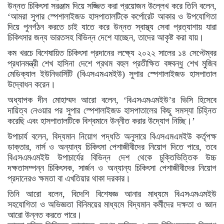
উন্নত চিকিৎসা সরঞ্জাম দিয়ে সজ্জিত করা প্রয়োজন উল্লেখ করে তিনি বলেন,
‘আমরা সুপার স্পেশালাইজড হাসপাতালটিকে কর্পোরেট আকার ও উপযোগিতা
দিয়ে পুনর্গঠন করতে চাই যাতে করে উন্নত স্বাস্থ্য সেবা প্রত্যাশায় যারা
চিকিৎসার জন্য ভারতসহ বিভিন্ন দেশে যাচ্ছেন, তাদের আকৃষ্ট করা যায়।
কম খরচে বিশেষায়িত চিকিৎসা প্রদানের লক্ষ্যে ২০২২ সালের ১৪ সেপ্টেম্বর
প্রধানমন্ত্রী শেখ হাসিনা দেশে প্রথম বহুল প্রতীক্ষিত বঙ্গবন্ধু শেখ মুজিব
মেডিক্যাল ইউনিভার্সিটি (বিএসএমএমইউ) সুপার স্পেশালাইজড হাসপাতাল
উদ্বোধন করেন।
অধ্যাপক দীন মোহাম্মদ আরো বলেন, ‘বিএসএমএমইউ’র ভিসি হিসেবে
দায়িত্ব নেওয়ার পর সুপার স্পেশালাইজড হাসপাতালের কিছু সমস্যা চিহ্নিত
করেছি এবং হাসপাতালটিকে বিশ্বমানে উন্নীত করার উদ্যোগ নিচ্ছি।’
উপাচার্য বলেন, বিদ্যমান নিয়োগ পদ্ধতি অনুসারে বিএসএমএমইউ কর্তৃপক্ষ
ডাক্তার, নার্স ও অন্যান্য চিকিৎসা পেশাজীবীদের নিয়োগ দিতে পারে, তবে
বিএসএমএমইউ উপাচার্যের বিভিন্ন দেশ থেকে চুক্তিভিত্তিক উচ্চ
দক্ষতাসম্পন্ন চিকিৎসক, সার্জন ও অন্যান্য চিকিৎসা পেশাজীবীদের নিয়োগ
প্রদানেরও ক্ষমতা বা এখতিয়ার থাকা দরকার।
তিনি আরো বলেন, বিদেশি বিশেষজ্ঞ আনার মাধ্যমে বিএসএমএমইউ
সহযোগিতা ও অভিজ্ঞতা বিনিময়ের মাধ্যমে বিদ্যমান কর্মীদের দক্ষতা ও জ্ঞান
আরো উন্নত করতে পারে।