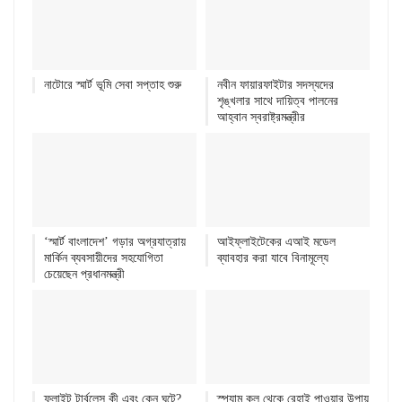
নাটোরে স্মার্ট ভূমি সেবা সপ্তাহ শুরু
নবীন ফায়ারফাইটার সদস্যদের
শৃঙ্খলার সাথে দায়িত্ব পালনের
আহ্বান স্বরাষ্ট্রমন্ত্রীর
‘স্মার্ট বাংলাদেশ’ গড়ার অগ্রযাত্রায়
আইফ্লাইটেকের এআই মডেল
মার্কিন ব্যবসায়ীদের সহযোগিতা
ব্যাবহার করা যাবে বিনামূল্যে
চেয়েছেন প্রধানমন্ত্রী
ফ্লাইট টার্বুলেন্স কী এবং কেন ঘটে?
স্প্যাম কল থেকে রেহাই পাওয়ার উপায়