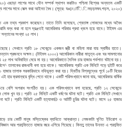
) এছাড়া লাশের সাথে যৌন সম্পর্ক স্থাপন করাটাও পশ্চিমা বিশ্বের অন্যতম একটি
ি রাজ্যে লাশের সাথে সেক্স করা আইনত বৈধ। (সূত্র: যঃঃঢ়ং://িি.িমড়ড়মষব.পড়স, ২০২০)
 মত এক তথ্য প্রকাশ করেছেন। তাতে তিনি বলেছেন, শ্বেতাঙ্গ লোকদের মধ্যে অবৈধ
মি বন্ধ করা না হলে দ্রæতই আমেরিকার পরিবার প্রথা ধ্বংস হয়ে যাবে। টাইমস এর
অবৈধ সন্তানের সংখ্যা ২৫ লাখ।
ৗঁছেছে। সেখানে প্রতি ১৮ সেকেন্ডে একজন স্ত্রী বা মহিলা মারা যায় স্বামীর হাতে।
 সন্তান প্রজননে অক্ষম। (টাইমস ২০০০) আমেরিকান নারীরা মাতৃত্ব এবং ঘর সামলানোর
য় ২৫ লাখ অবিবাহিত মেয়ে মা হয়। আমেরিকাতে দৈনিক চার হাজার গর্ভপাত ঘটানো হয়।
শে^ তালাকের রাজধানী বলা হয়ে থাকে। আমেরিকায় প্রতি এক মিনিটে গড়ে দুইটি করে
াজার তালাক সরকারিভাবে নথিভুক্ত করা হয়। দ্বিতীয় বিশ্বযুদ্ধের পূর্বে ১৮টি বিয়ের
এই হার ক্রমান্বয়ে বৃদ্ধি পেতে থাকে। একটি পরিসংখ্যানে জানা যায়, আমেরিকায় বার্ষিক
য়ে বেশি অপরাধ সংগঠিত হয়। এক পরিসংখ্যানে বলা হয়েছে, প্রতি ১২ সেকেন্ডে
লোক খুন হয়। প্রতি ২৫ মিনিটে একটি ধর্ষণের ঘটনা ঘটে। প্রতি এক মিনিটে সেখানে
টনা ঘটে। প্রতি মিনিটে একটি হত্যাকাÐ ও আটটি চুরির ঘটনা ঘটে। মাসে ২৫ হাজার
ে চার কোটি মানুষ মস্তিষ্কের ব্যাধিতে আক্রান্ত। লেজকাটা ঘৃণিত ইউরোপ ও
বিজ্ঞান আর প্রযুক্তিতে হাজার বছর এগিয়ে গিয়েছে। কিন্তু তাদের উন্নত এ প্রযুক্তি