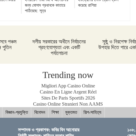
জন্য মোসাদ প্রধানকে কাতারে
করেছে রাশিয়া
পাঠিয়েছে: সূত্র
সেবে পঞ্চম
দলীয় সরকারের অধীনে নির্বাচনের
সুষ্ঠু ও নিরপেক্ষ নির
 পুতিন
গ্রহণযোগ্যতা এবং একটি
উপহার দিতে পারে একটি
পর্যালোচনা
Trending now
Migliori App Casino Online
Casino En Ligne Argent Réel
Sites De Paris Sportifs 2026
Casino Online Stranieri Non AAMS
বিজ্ঞান-প্রযুক্তি
বিনোদন
শিক্ষা
মুক্তমত
শিল্প-সাহিত্য
সম্পাদক ও প্রকাশক: কবির বিন আনোয়ার
১০৮, 
নির্বাহী সম্পাদক: শাহিদুর রহমান শাহিদ
ফোন