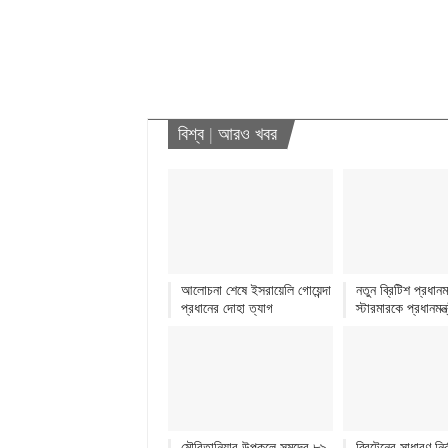
বিশ্ব
|
আরও খবর
আলোচনা শেষে ইসরায়েলি গোয়েন্দা
নতুন ব্রিটিশ প্রধানমন
প্রধানের দোহা ত্যাগ
স্টারমারকে প্রধানমন্ত
মৌরিতানিয়ার উপকূলে সমুদ্রে ৮৯
ব্রিটেনের সাধারণ নির