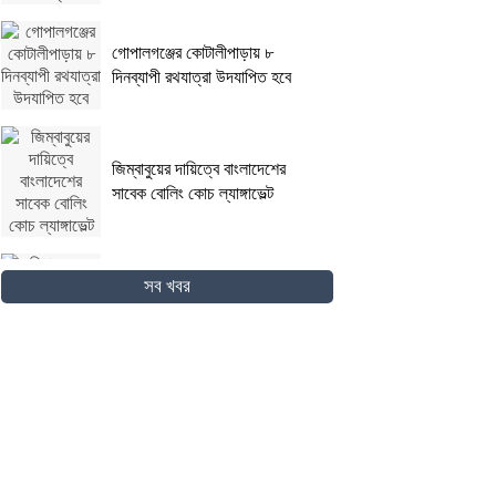
গোপালগঞ্জের কোটালীপাড়ায় ৮
দিনব্যাপী রথযাত্রা উদযাপিত হবে
জিম্বাবুয়ের দায়িত্বে বাংলাদেশের
সাবেক বোলিং কোচ ল্যাঙ্গাভেল্ট
দিনাজপুরের ফুলবাড়ীতে সড়ক দুর্ঘটনায়
সব খবর
দু’জন নিহত
পদ্মা সেতুর জন্য বাংলাদেশ বিশ্বে
সম্মান পেয়েছে : প্রধানমন্ত্রী