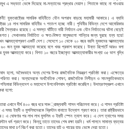
মুখ এ সভ্যতা ভেঙ্গে দিয়েছে মা-সন্তানের শ্রদ্ধার দেয়াল। পিতাকে কাছে না পাওয়ায়
নী! যুক্তরাষ্ট্রের সামরিক বাহিনীতে যৌন অপরাধ বাড়ছে মহামারী আকারে। এ ব্যাধি
ট্রের ১৪ লাখ সামরিক বাহিনীর ৭ শতাংশ হচ্ছে নারী। পৃথিবীর বিভিন্ন দেশে আমেরিকার
নারী সৈন্যরাও রয়েছে। এ সমস্ত ঘাঁটিতে নারী নির্যাতন এবং যৌন নির্যাতনের ঘটনা বেড়েই
। সেখানকার নির্যাতিত ও ক্ষত-বিক্ষত মানুষগুলো শান্তির জন্য ঘুরছে হন্য হয়ে!
খন আত্মহত্যাপ্রবণ একটি দেশ। সেদেশে ১০ থেকে ২০ বছর বয়সি যুবকদের আত্মহত্যার
৬০ জন যুবক আত্মহত্যা করেছে বলে খবর প্রকাশ করেছে। উক্ত রিপোর্টে আরও বলা
ুবক আত্মহত্যা করে। বিগত ১০ বছরে ইচ্ছাকৃত আত্মহত্যাকারীর সংখ্যা ৩৫ ভাগ বৃদ্ধি
দ হলো, অবৈধভাবে অন্য দেশের উপর রাজনৈতিক নিয়ন্ত্রণ প্রতিষ্ঠা করা। এক্ষেত্রে
 পরিণত করা। অন্যদেরকে অর্থনৈতিক শোষণ, রাজনৈতিক নিপীড়ন ও সাংস্কৃতিকভাবে
্চিমারা বিভিন্নদেশ ও মহাদেশে উপনেবিশবাদ প্রতিষ্ঠা করেছিল। উদাহরণস্বরুপ এখানে
করা হলো:
ারা এখানে দীর্ঘ ৪০০ বছর ধরে সা¤্রাজ্যবাদী শাসন পরিচালনা করে। এ শাসন প্রতিষ্টা
এ সময় ইহুদী ও মুসলিমদেরকে খ্রিস্টান বানাতে উদ্যোগ গ্রহণ করে। তারা রাষ্ট্রীয়ভাবে
রে। এ ঘোষণার পর লাখ লাখ মুসলিম ও ইহুদী স্পেন ত্যাগ করে। এ দেশ ত্যাগের সময়
ান ধর্ম গ্রহণ করে। কিন্তু তাতে তাদের শেষ রক্ষা হয়নি। ধর্ম পালনে সামান্য ব্যত্যয়
ের মাথা চূর্ণ বিচূর্ণ করা হতো। তাদের হাটু ও পায়ের হাড় ভেঙ্গে দেয়া হতো।