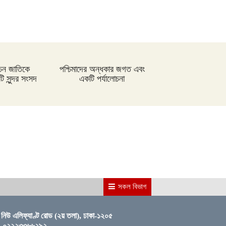
্বাচন জাতিকে
পশ্চিমাদের অন্ধকার জগত এবং
 সুন্দর সংসদ
একটি পর্যালোচনা
সকল বিভাগ
নিউ এলিফ্যাণ্ট রোড (২য় তলা), ঢাকা-১২০৫
: ০২২২৩৩৬৬২৯২