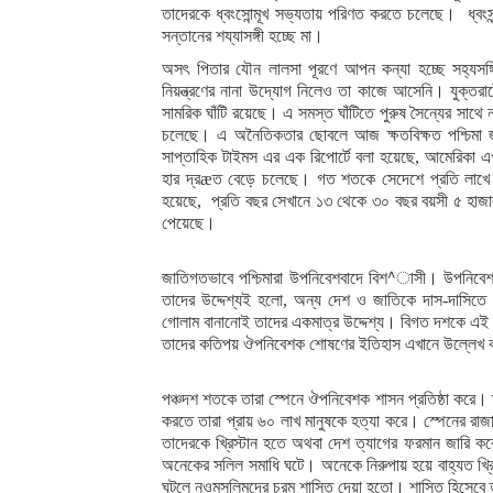
তাদেরকে ধ্বংসোন্মূখ সভ্যতায় পরিণত করতে চলেছে। ধ্বংসন্
সন্তানের শয্যাসঙ্গী হচ্ছে মা।
অসৎ পিতার যৌন লালসা পূরণে আপন কন্যা হচ্ছে সহ্যসঙ্গি
নিয়ন্ত্রণের নানা উদ্যোগ নিলেও তা কাজে আসেনি। যুক্তরাষ্
সামরিক ঘাঁটি রয়েছে। এ সমস্ত ঘাঁটিতে পুরুষ সৈন্যের সাথে 
চলেছে। এ অনৈতিকতার ছোবলে আজ ক্ষতবিক্ষত পশ্চিমা জগত
সাপ্তাহিক টাইমস এর এক রিপোর্টে বলা হয়েছে, আমেরিকা এ
হার দ্রæত বেড়ে চলেছে। গত শতকে সেদেশে প্রতি লাখে 
হয়েছে, প্রতি বছর সেখানে ১৩ থেকে ৩০ বছর বয়সী ৫ হাজার য
পেয়েছে।
জাতিগতভাবে পশ্চিমারা উপনিবেশবাদে বিশ^াসী। উপনিবেশবা
তাদের উদ্দেশ্যই হলো, অন্য দেশ ও জাতিকে দাস-দাসিতে
গোলাম বানানোই তাদের একমাত্র উদ্দেশ্য। বিগত দশকে এই পশ
তাদের কতিপয় ঔপনিবেশক শোষণের ইতিহাস এখানে উল্লেখ 
পঞ্চদশ শতকে তারা স্পেনে ঔপনিবেশক শাসন প্রতিষ্ঠা করে। ত
করতে তারা প্রায় ৬০ লাখ মানুষকে হত্যা করে। স্পেনের রাজা 
তাদেরকে খ্রিস্টান হতে অথবা দেশ ত্যাগের ফরমান জারি ক
অনেকের সলিল সমাধি ঘটে। অনেকে নিরুপায় হয়ে বাহ্যত খ্রিস্ট
ঘটলে নওমুসলিমদের চরম শাস্তি দেয়া হতো। শাস্তি হিসেবে তাদ