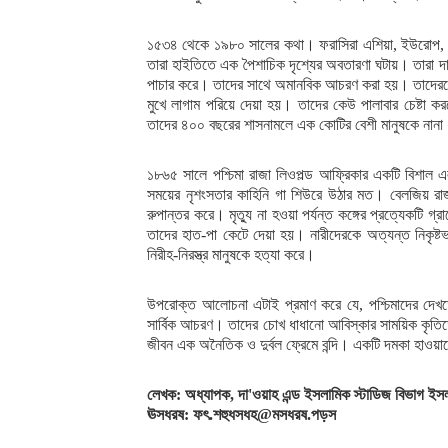
১৫৩৪ থেকে ১৯৮০ সালের কথা। ফরাসিরা এশিয়া, ইউরোপ, আ
তারা হাইতিতে এক পৈশাচিক দৃশ্যের অবতারণা ঘটায়। তারা দ
পাচার করে। তাদের সাথে অমানবিক আচরণ করা হয়। তাদেরকে 
মুখে লাগাম পরিয়ে দেয়া হয়। তাদের কেউ পালাবার চেষ্টা 
তাদের ৪০০ বছরের শাসনামলে এক কোটির বেশী মানুষকে নানা ধ
১৮৬৫ সালে পশ্চিমা রাজা লিওপল্ড আফ্রিকার একটি বিশাল
সময়ের নৃশংসতার কাহিনি গা শিউরে উঠার মত। বেলজিয় রাজা
রুপান্তর করে। মৃত্যু না হওয়া পর্যন্ত কঙ্গের প্রত্যেকটি গ
তাদের হাত-পা কেটে দেয়া হয়। নারীদেরকে অত্যন্ত নিকৃষ্টভ
নিরীহ-নিরস্ত্র মানুষকে হত্যা করে।
উপরোক্ত আলোচনা এটাই প্রমাণ করে যে, পশ্চিমাদের দেখত
সার্বিক আচরণ। তাদের চোখ ধাধানো আবিস্কার সাময়িক কৃতিত্ব
জীবন এক অনৈতিক ও দুর্বল ফ্রেমে বন্দি। একটি দমকা হাও
লেখক: অধ্যাপক, দা'ওয়াহ এন্ড ইসলামিক স্টাডিজ বিভাগ ইসলামী 
ঊসধরষ: ফৎ.শহুধসধহ@মসধরষ.পড়স