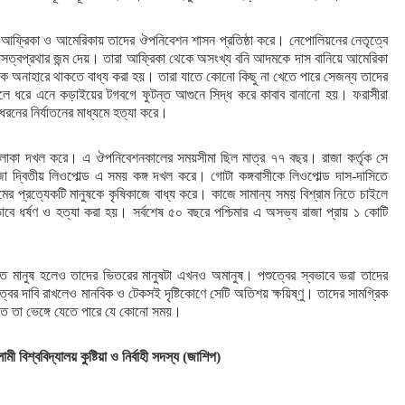
ফ্রিকা ও আমেরিকায় তাদের ঔপনিবেশন শাসন প্রতিষ্ঠা করে। নেপোলিয়নের নেতৃত্বে
াসত্বপ্রথার জন্ম দেয়। তারা আফ্রিকা থেকে অসংখ্য বনি আদমকে দাস বানিয়ে আমেরিকা
অনাহারে থাকতে বাধ্য করা হয়। তারা যাতে কোনো কিছু না খেতে পারে সেজন্য তাদের
করলে ধরে এনে কড়াইয়ের টগবগে ফুটন্ত আগুনে সিদ্ধ করে কাবাব বানানো হয়। ফরাসীরা
রনের নির্যাতনের মাধ্যমে হত্যা করে।
 এলাকা দখল করে। এ ঔপনিবেশনকালের সময়সীমা ছিল মাত্র ৭৭ বছর। রাজা কর্তৃক সে
 দ্বিতীয় লিওপোল্ড এ সময় কঙ্গ দখল করে। গোটা কঙ্গবাসীকে লিওপোল্ড দাস-দাসিতে
্রামের প্রত্যেকটি মানুষকে কৃষিকাজে বাধ্য করে। কাজে সামান্য সময় বিশ্রাম নিতে চাইলে
াবে ধর্ষণ ও হত্যা করা হয়। সর্বশেষ ৫০ বছরে পশ্চিমার এ অসভ্য রাজা প্রায় ১ কোটি
ে মানুষ হলেও তাদের ভিতরের মানুষটা এখনও অমানুষ। পশুত্বের স্বভাবে ভরা তাদের
ের দাবি রাখলেও মানবিক ও টেকসই দৃষ্টিকোণে সেটি অতিশয় ক্ষয়িষ্ণু। তাদের সামগ্রিক
য়াতে তা ভেঙ্গে যেতে পারে যে কোনো সময়।
বিশ্ববিদ্যালয় কুষ্টিয়া ও নির্বাহী সদস্য (জাশিপ)