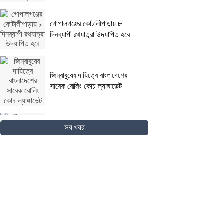
গোপালগঞ্জের কোটালীপাড়ায় ৮
দিনব্যাপী রথযাত্রা উদযাপিত হবে
জিম্বাবুয়ের দায়িত্বে বাংলাদেশের
সাবেক বোলিং কোচ ল্যাঙ্গাভেল্ট
দিনাজপুরের ফুলবাড়ীতে সড়ক দুর্ঘটনায়
সব খবর
দু’জন নিহত
পদ্মা সেতুর জন্য বাংলাদেশ বিশ্বে
সম্মান পেয়েছে : প্রধানমন্ত্রী