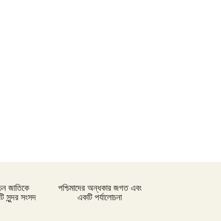
নীলফামারীতে ১৫০ জন নারীর মধ্যে
সঞ্চয়ের চেক বিতরণ
আইসিসি জুন মাসের সেরার দৌড়ে
রোহিত-বুমরাহ ও গুরবাজ
স্পিকারের সাথে মালয়েশিয়ার হাউজ অব
রিপ্রেজেনটেটিভের স্পিকারের বৈঠক
ছাত্র-ছাত্রীদের সুনাগরিক হিসেবে গড়ে
ওঠার আহ্বান সিমিন হোসেন রিমির
্বাচন জাতিকে
পশ্চিমাদের অন্ধকার জগত এবং
 সুন্দর সংসদ
একটি পর্যালোচনা
নড়াইলের চিত্রাপাড়ে চলছে এসএম
সুলতান শীর্ষক দুই দিনব্যাপী আর্ট
ক্যাম্প