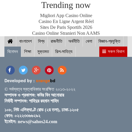
Trending now
Migliori App Casino Online
Casino En Ligne Argent Réel
Sites De Paris Sportifs 2026
নীলফামারীতে ১৫০ জন নারীর মধ্যে সঞ্চয়ের চেক বিতরণ
Casino Online Stranieri Non AAMS
বাংলাদেশ
বিশ্ব
রাজনীতি
অর্থনীতি
খেলা
বিজ্ঞান-প্রযুক্তি
বিনোদন
শিক্ষা
মুক্তমত
শিল্প-সাহিত্য
সকল বিভাগ
আইসিসি জুন মাসের সেরার দৌড়ে রোহিত-বুমরাহ ও গুরবাজ
Developed by :
orange
bd
স্পিকারের সাথে মালয়েশিয়ার হাউজ অব রিপ্রেজেনটেটিভের
© সর্বস্বত্ব স্বত্বাধিকার সংরক্ষিত ২০১৩-২০২২
স্পিকারের বৈঠক
সম্পাদক ও প্রকাশক: কবির বিন আনোয়ার
নির্বাহী সম্পাদক: শাহিদুর রহমান শাহিদ
১০৮, নিউ এলিফ্যাণ্ট রোড (২য় তলা), ঢাকা-১২০৫
ছাত্র-ছাত্রীদের সুনাগরিক হিসেবে গড়ে ওঠার আহ্বান সিমিন
ফোন: ০২২২৩৩৬৬২৯২
হোসেন রিমির
ইমেইল:
news@sahos24.com