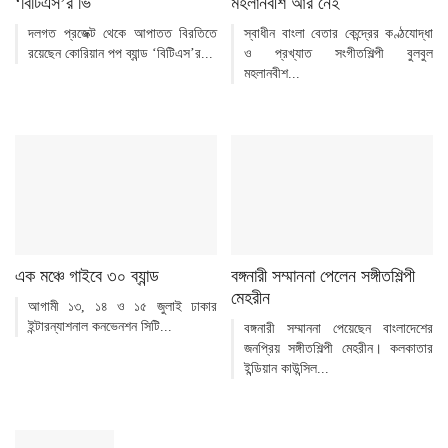
‘বিটিএস’র ভি
মহলানবীশ আর নেই
দলগত প্রজেক্ট থেকে আপাতত বিরতিতে
স্বাধীন বাংলা বেতার কেন্দ্রের কণ্ঠযোদ্ধা
রয়েছেন কোরিয়ান পপ ব্যান্ড ‘বিটিএস’র...
ও প্রখ্যাত সংগীতশিল্পী বুলবুল
মহলানবীশ...
এক মঞ্চে গাইবে ৩০ ব্যান্ড
বঙ্গনারী সম্মাননা পেলেন সঙ্গীতশিল্পী
মেহরীন
আগামী ১৩, ১৪ ও ১৫ জুলাই ঢাকার
ইন্টারন্যাশনাল কনভেনশন সিটি...
বঙ্গনারী সম্মাননা পেয়েছেন বাংলাদেশের
জনপ্রিয় সঙ্গীতশিল্পী মেহরীন। কলকাতার
ইন্ডিয়ান কাউন্সিল...