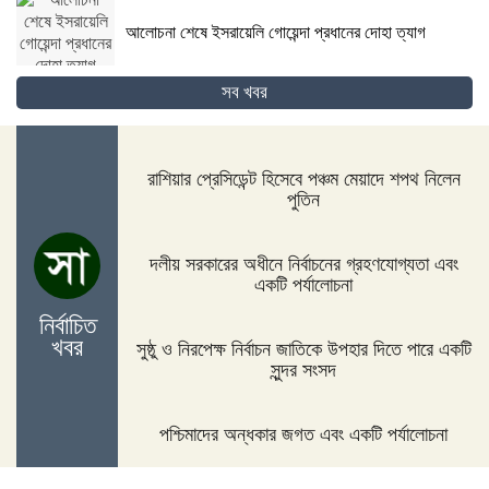
আলোচনা শেষে ইসরায়েলি গোয়েন্দা প্রধানের দোহা ত্যাগ
সব খবর
গোপালগঞ্জের কোটালীপাড়ায় ৮ দিনব্যাপী রথযাত্রা উদযাপিত
হবে
রাশিয়ার প্রেসিডেন্ট হিসেবে পঞ্চম মেয়াদে শপথ নিলেন
পুতিন
জিম্বাবুয়ের দায়িত্বে বাংলাদেশের সাবেক বোলিং কোচ ল্যাঙ্গাভেল্ট
দলীয় সরকারের অধীনে নির্বাচনের গ্রহণযোগ্যতা এবং
একটি পর্যালোচনা
নির্বাচিত
খবর
সুষ্ঠু ও নিরপেক্ষ নির্বাচন জাতিকে উপহার দিতে পারে একটি
দিনাজপুরের ফুলবাড়ীতে সড়ক দুর্ঘটনায় দু’জন নিহত
সুন্দর সংসদ
পশ্চিমাদের অন্ধকার জগত এবং একটি পর্যালোচনা
পদ্মা সেতুর জন্য বাংলাদেশ বিশ্বে সম্মান পেয়েছে : প্রধানমন্ত্রী