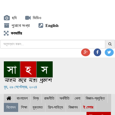
ছবি
ভিডিও
পুরোনো সংখ্যা
English
কনভার্টার
বৃহ, ২৬ সেপ্টেম্বর, ২০২৪
বাংলাদেশ
বিশ্ব
রাজনীতি
অর্থনীতি
খেলা
বিজ্ঞান-প্রযুক্তি
বিনোদন
শিক্ষা
মুক্তমত
শিল্প-সাহিত্য
বিজ্ঞাপন
ই পেপার