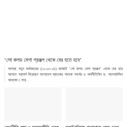
‘সো কলড মেগা প্রকল্প থেকে বের হতে হবে’
আসছে নতুন অর্থবছরের (২০২৩-২৪) বাজেটে ‘সো কলড মেগা প্রকল্প’ থেকে বের হয়ে
আসতে পরামর্শ দিয়েছেন বাংলাদেশ ব্যাংকের সাবেক গভর্নর ও অর্থনীতিবিদ ড. সালেহউদ্দিন
আহমেদ। তার...