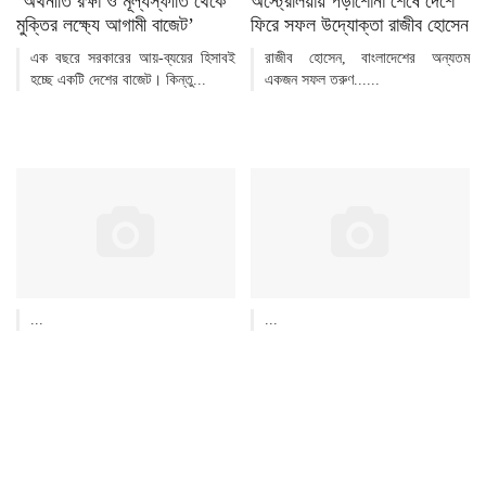
‘অর্থনীতি রক্ষা ও মূল্যস্ফীতি থেকে
অস্ট্রেলিয়ায় পড়াশোনা শেষে দেশে
মুক্তির লক্ষ্যে আগামী বাজেট’
ফিরে সফল উদ্যোক্তা রাজীব হোসেন
এক বছরে সরকারের আয়-ব্যয়ের হিসাবই
রাজীব হোসেন, বাংলাদেশের অন্যতম
হচ্ছে একটি দেশের বাজেট। কিন্তু...
একজন সফল তরুণ......
...
...