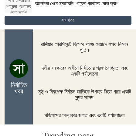
আলোচনা শেষে ইসরায়েলি গোয়েন্দা প্রধানের দোহা ত্যাগ
সব খবর
গোপালগঞ্জের কোটালীপাড়ায় ৮ দিনব্যাপী রথযাত্রা উদযাপিত
হবে
রাশিয়ার প্রেসিডেন্ট হিসেবে পঞ্চম মেয়াদে শপথ নিলেন
পুতিন
জিম্বাবুয়ের দায়িত্বে বাংলাদেশের সাবেক বোলিং কোচ ল্যাঙ্গাভেল্ট
দলীয় সরকারের অধীনে নির্বাচনের গ্রহণযোগ্যতা এবং
একটি পর্যালোচনা
নির্বাচিত
খবর
সুষ্ঠু ও নিরপেক্ষ নির্বাচন জাতিকে উপহার দিতে পারে একটি
দিনাজপুরের ফুলবাড়ীতে সড়ক দুর্ঘটনায় দু’জন নিহত
সুন্দর সংসদ
পশ্চিমাদের অন্ধকার জগত এবং একটি পর্যালোচনা
পদ্মা সেতুর জন্য বাংলাদেশ বিশ্বে সম্মান পেয়েছে : প্রধানমন্ত্রী
Trending now