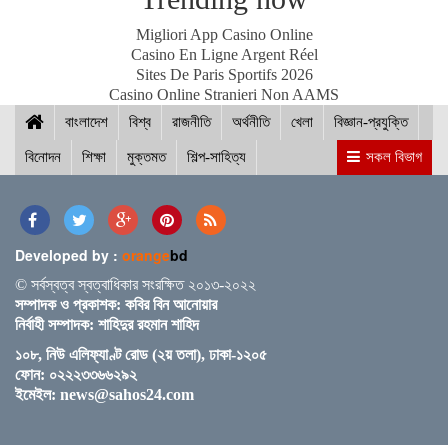
Migliori App Casino Online
Casino En Ligne Argent Réel
Sites De Paris Sportifs 2026
নীলফামারীতে ১৫০ জন নারীর মধ্যে সঞ্চয়ের চেক বিতরণ
Casino Online Stranieri Non AAMS
বাংলাদেশ
বিশ্ব
রাজনীতি
অর্থনীতি
খেলা
বিজ্ঞান-প্রযুক্তি
বিনোদন
শিক্ষা
মুক্তমত
শিল্প-সাহিত্য
সকল বিভাগ
আইসিসি জুন মাসের সেরার দৌড়ে রোহিত-বুমরাহ ও গুরবাজ
Developed by :
orange
bd
স্পিকারের সাথে মালয়েশিয়ার হাউজ অব রিপ্রেজেনটেটিভের
© সর্বস্বত্ব স্বত্বাধিকার সংরক্ষিত ২০১৩-২০২২
স্পিকারের বৈঠক
সম্পাদক ও প্রকাশক: কবির বিন আনোয়ার
নির্বাহী সম্পাদক: শাহিদুর রহমান শাহিদ
১০৮, নিউ এলিফ্যাণ্ট রোড (২য় তলা), ঢাকা-১২০৫
ছাত্র-ছাত্রীদের সুনাগরিক হিসেবে গড়ে ওঠার আহ্বান সিমিন
ফোন: ০২২২৩৩৬৬২৯২
হোসেন রিমির
ইমেইল:
news@sahos24.com