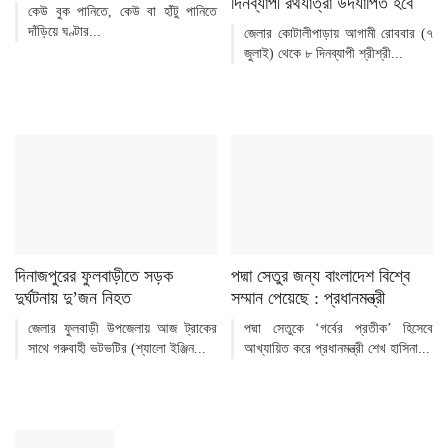
দিনব্যাপী রথযাত্রা উদযাপিত হবে
কেউ বুক পানিতে, কেউ বা হাঁটু পানিতে
দাঁড়িয়ে ঘণ্টার...
জেলার কোটালীপাড়ায় আগামী রোববার (৭
জুলাই) থেকে ৮ দিনব্যাপী শ্রীশ্রী...
দিনাজপুরের ফুলবাড়ীতে সড়ক
পদ্মা সেতুর জন্য বাংলাদেশ বিশ্বে
দুর্ঘটনায় দু’জন নিহত
সম্মান পেয়েছে : প্রধানমন্ত্রী
জেলার ফুলবাড়ী উপজেলায় আজ ট্রাকের
পদ্মা সেতুকে ‘গর্বের প্রতীক’ হিসেবে
সাথে গরুবাহী ভটভটির (শ্যালো ইঞ্জিন...
আখ্যায়িত করে প্রধানমন্ত্রী শেখ হাসিনা...