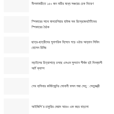
নীলফামারীতে ১৫০ জন নারীর মধ্যে সঞ্চয়ের চেক বিতরণ
স্পিকারের সাথে মালয়েশিয়ার হাউজ অব রিপ্রেজেনটেটিভের
স্পিকারের বৈঠক
ছাত্র-ছাত্রীদের সুনাগরিক হিসেবে গড়ে ওঠার আহ্বান সিমিন
হোসেন রিমির
নড়াইলের চিত্রাপাড়ে চলছে এসএম সুলতান শীর্ষক দুই দিনব্যাপী
আর্ট ক্যাম্প
শেখ হাসিনার কমিটমেন্টের সোনালী ফসল পদ্মা সেতু : সেতুমন্ত্রী
আইজিপি’র চাকুরির মেয়াদ আরও এক বছর বাড়লো