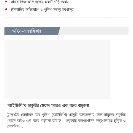
নারায়ণগঞ্জে জঙ্গি সন্দেহে একটি বাড়ি ঘেরাও
চাঁদাবাজির অভিয়োগে ৫ পুলিশ সদস্য বরখাস্ত
আইন-মানবাধিকার
আইজিপি’র চাকুরির মেয়াদ আরও এক বছর বাড়লো
ইন্সপেক্টর জেনারেল অব পুলিশ (আইজিপি) চৌধুরী আবদুল্লাহ আল-মামুনের চাকুরির
মেয়াদ আরও এক বছর বাড়ানো হয়েছে। শুক্রবার জনপ্রশাসন মন্ত্রণালয়ের চুক্তি ও
বৈদেশিক...