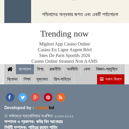
পশ্চিমাদের অন্ধকার জগত এবং একটি পর্যালোচনা
পদ্মা সেতুর জন্য বাংলাদেশ বিশ্বে সম্মান পেয়েছে : প্রধানমন্ত্রী
Trending now
Migliori App Casino Online
Casino En Ligne Argent Réel
Sites De Paris Sportifs 2026
নীলফামারীতে ১৫০ জন নারীর মধ্যে সঞ্চয়ের চেক বিতরণ
Casino Online Stranieri Non AAMS
বাংলাদেশ
বিশ্ব
রাজনীতি
অর্থনীতি
খেলা
বিজ্ঞান-প্রযুক্তি
বিনোদন
শিক্ষা
মুক্তমত
শিল্প-সাহিত্য
সকল বিভাগ
আইসিসি জুন মাসের সেরার দৌড়ে রোহিত-বুমরাহ ও গুরবাজ
Developed by :
orange
bd
স্পিকারের সাথে মালয়েশিয়ার হাউজ অব রিপ্রেজেনটেটিভের
© সর্বস্বত্ব স্বত্বাধিকার সংরক্ষিত ২০১৩-২০২২
স্পিকারের বৈঠক
সম্পাদক ও প্রকাশক: কবির বিন আনোয়ার
নির্বাহী সম্পাদক: শাহিদুর রহমান শাহিদ