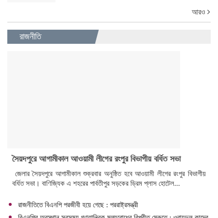
আরও
রাজনীতি
সৈয়দপুরে আগামীকাল আওয়ামী লীগের রংপুর বিভাগীয় বর্ধিত সভা
জেলার সৈয়দপুরে আগামীকাল শুক্রবার অনুষ্ঠিত হবে আওয়ামী লীগের রংপুর বিভাগীয়
বর্ধিত সভা। বাণিজ্যিক এ শহরের পার্বতীপুর সড়কের ড্রিম প্লাস হোটেল...
রাজনীতিতে বিএনপি পরজীবী হয়ে গেছে : পররাষ্ট্রমন্ত্রী
বিএনপির অবস্থান সবসময় গণতান্ত্রিক মূল্যবোধের বিপরীত মেরুতে : ওবায়দুল কাদের