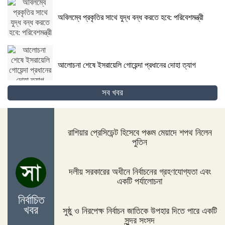
অবিলম্বে প্রকৃতির সাথে যুদ্ধ বন্ধ করতে হবে: পরিবেশমন্ত্রী
আলোচনা শেষে ইসরায়েলি গোয়েন্দা প্রধানের দোহা ত্যাগ
সব খবর
গোপালগঞ্জের কোটালীপাড়ায় ৮ দিনব্যাপী রথযাত্রা উদযাপিত
হবে
রাশিয়ার প্রেসিডেন্ট হিসেবে পঞ্চম মেয়াদে শপথ নিলেন
পুতিন
জিম্বাবুয়ের দায়িত্বে বাংলাদেশের সাবেক বোলিং কোচ ল্যাঙ্গাভেল্ট
দলীয় সরকারের অধীনে নির্বাচনের গ্রহণযোগ্যতা এবং
একটি পর্যালোচনা
নির্বাচিত
খবর
সুষ্ঠু ও নিরপেক্ষ নির্বাচন জাতিকে উপহার দিতে পারে একটি
দিনাজপুরের ফুলবাড়ীতে সড়ক দুর্ঘটনায় দু’জন নিহত
সুন্দর সংসদ