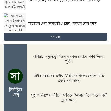
আলোচনা শেষে ইসরায়েলি গোয়েন্দা প্রধানের দোহা ত্যাগ
সব খবর
গোপালগঞ্জের কোটালীপাড়ায় ৮ দিনব্যাপী রথযাত্রা উদযাপিত
হবে
রাশিয়ার প্রেসিডেন্ট হিসেবে পঞ্চম মেয়াদে শপথ নিলেন
পুতিন
জিম্বাবুয়ের দায়িত্বে বাংলাদেশের সাবেক বোলিং কোচ ল্যাঙ্গাভেল্ট
দলীয় সরকারের অধীনে নির্বাচনের গ্রহণযোগ্যতা এবং
একটি পর্যালোচনা
নির্বাচিত
খবর
সুষ্ঠু ও নিরপেক্ষ নির্বাচন জাতিকে উপহার দিতে পারে একটি
দিনাজপুরের ফুলবাড়ীতে সড়ক দুর্ঘটনায় দু’জন নিহত
সুন্দর সংসদ