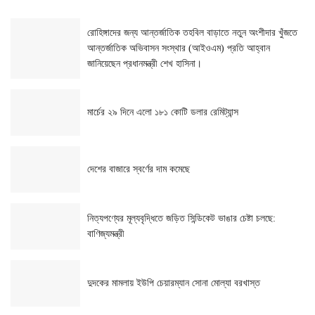
রোহিঙ্গাদের জন্য আন্তর্জাতিক তহবিল বাড়াতে নতুন অংশীদার খুঁজতে
আন্তর্জাতিক অভিবাসন সংস্থার (আইওএম) প্রতি আহ্বান
জানিয়েছেন প্রধানমন্ত্রী শেখ হাসিনা।
মার্চের ২৯ দিনে এলো ১৮১ কোটি ডলার রেমিট্যান্স
দেশের বাজারে স্বর্ণের দাম কমেছে
নিত্যপণ্যের মূল্যবৃদ্ধিতে জড়িত সিন্ডিকেট ভাঙার চেষ্টা চলছে:
বাণিজ্যমন্ত্রী
দুদকের মামলায় ইউপি চেয়ারম্যান সোনা মোল্যা বরখাস্ত