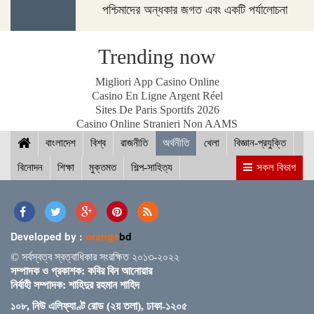
পশ্চিমাদের অন্ধকার জগত এবং একটি পর্যালোচনা
পদ্মা সেতুর জন্য বাংলাদেশ বিশ্বে সম্মান পেয়েছে : প্রধানমন্ত্রী
Trending now
Migliori App Casino Online
Casino En Ligne Argent Réel
Sites De Paris Sportifs 2026
নীলফামারীতে ১৫০ জন নারীর মধ্যে সঞ্চয়ের চেক বিতরণ
Casino Online Stranieri Non AAMS
বাংলাদেশ
বিশ্ব
রাজনীতি
অর্থনীতি
খেলা
বিজ্ঞান-প্রযুক্তি
বিনোদন
শিক্ষা
মুক্তমত
শিল্প-সাহিত্য
সকল বিভাগ
আইসিসি জুন মাসের সেরার দৌড়ে রোহিত-বুমরাহ ও গুরবাজ
Developed by :
orange
bd
স্পিকারের সাথে মালয়েশিয়ার হাউজ অব রিপ্রেজেনটেটিভের
© সর্বস্বত্ব স্বত্বাধিকার সংরক্ষিত ২০১৩-২০২২
স্পিকারের বৈঠক
সম্পাদক ও প্রকাশক: কবির বিন আনোয়ার
নির্বাহী সম্পাদক: শাহিদুর রহমান শাহিদ
১০৮, নিউ এলিফ্যাণ্ট রোড (২য় তলা), ঢাকা-১২০৫
ছাত্র-ছাত্রীদের সুনাগরিক হিসেবে গড়ে ওঠার আহ্বান সিমিন