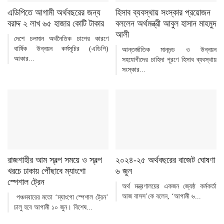
এডিপিতে আগামী অর্থবছরের জন্য
হিসাব ব্যবস্থায় সংস্কার প্রয়োজন
বরাদ্দ ২ লাখ ৬৫ হাজার কোটি টাকার
বললেন অর্থমন্ত্রী আবুল হাসান মাহমুদ
আলী
দেশে চলমান অর্থনৈতিক চাপের কারণে
বার্ষিক উন্নয়ন কর্মসূচির (এডিপি)
আন্তর্জাতিক মানদন্ড ও উন্নয়ন
আকার...
সহযোগীদের চাহিদা পূরণে হিসাব ব্যবস্থায়
সংস্কার...
রাজশাহীর আম স্বল্প সময়ে ও স্বল্প
২০২৪-২৫ অর্থবছরের বাজেট ঘোষণা
খরচে ঢাকায় পৌঁছাবে ম্যাংগো
৬ জুন
স্পেশাল ট্রেন
অর্থ মন্ত্রণালয়ের একজন জ্যেষ্ঠ কর্মকর্তা
আজ বাসস’কে বলেন, ‘আগামী ৬...
পঞ্চমবারের মতো ‘ম্যাংগো স্পেশাল ট্রেন’
চালু হবে আগামী ১০ জুন। বিশেষ...