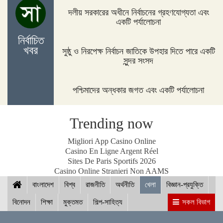
দলীয় সরকারের অধীনে নির্বাচনের গ্রহণযোগ্যতা এবং
একটি পর্যালোচনা
নির্বাচিত
নীলফামারীতে ১৫০ জন নারীর মধ্যে সঞ্চয়ের চেক বিতরণ
খবর
সুষ্ঠু ও নিরপেক্ষ নির্বাচন জাতিকে উপহার দিতে পারে একটি
সুন্দর সংসদ
পশ্চিমাদের অন্ধকার জগত এবং একটি পর্যালোচনা
আইসিসি জুন মাসের সেরার দৌড়ে রোহিত-বুমরাহ ও গুরবাজ
Trending now
স্পিকারের সাথে মালয়েশিয়ার হাউজ অব রিপ্রেজেনটেটিভের
Migliori App Casino Online
স্পিকারের বৈঠক
Casino En Ligne Argent Réel
Sites De Paris Sportifs 2026
Casino Online Stranieri Non AAMS
বাংলাদেশ
ছাত্র-ছাত্রীদের সুনাগরিক হিসেবে গড়ে ওঠার আহ্বান সিমিন
বিশ্ব
রাজনীতি
অর্থনীতি
খেলা
বিজ্ঞান-প্রযুক্তি
হোসেন রিমির
বিনোদন
শিক্ষা
মুক্তমত
শিল্প-সাহিত্য
সকল বিভাগ