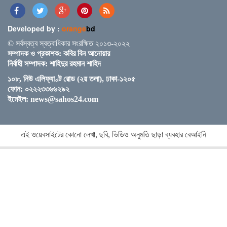
নড়াইলের চিত্রাপাড়ে চলছে এসএম সুলতান শীর্ষক দুই
দিনব্যাপী আর্ট ক্যাম্প
Developed by :
orange
bd
© সর্বস্বত্ব স্বত্বাধিকার সংরক্ষিত ২০১৩-২০২২
সম্পাদক ও প্রকাশক: কবির বিন আনোয়ার
নির্বাহী সম্পাদক: শাহিদুর রহমান শাহিদ
নতুন ব্রিটিশ প্রধানমন্ত্রী কেয়ার স্টারমারকে প্রধানমন্ত্রীর
১০৮, নিউ এলিফ্যাণ্ট রোড (২য় তলা), ঢাকা-১২০৫
অভিনন্দন
ফোন: ০২২২৩৩৬৬২৯২
ইমেইল:
news@sahos24.com
শেখ হাসিনার কমিটমেন্টের সোনালী ফসল পদ্মা সেতু : সেতুমন্ত্রী
এই ওয়েবসাইটের কোনো লেখা, ছবি, ভিডিও অনুমতি ছাড়া ব্যবহার বেআইনি
জিম্বাবুয়ের বিপক্ষে কাল টি-টোয়েন্টি সিরিজ শুরু করছে বিশ্ব
চ্যাম্পিয়ন ভারত