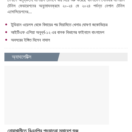
নেপালে অনূর্ধ্ব-১২ এশিয়ান টেনিসে জয় দিয়ে শুরু করেছে বাংলাদেশ সোমবার এশিয়ান
টেনিস ফেডারেশনের অনুমোদনক্রমে ২০-২৪ মে ২০২৪ পর্যন্ত নেপাল টেনিস
এসোসিয়েশনের...
ইন্ডিয়ান ওয়েলস থেকে বিদায়ের পর মিয়ামিতে খেলার ঘোষণা জকোভিচের
আইটিএফ এশিয়া অনূর্ধ্ব-১২ এর বালক বিভাগের ফাইনালে বাংলাদেশ
অবসরের ইঙ্গিত দিলেন নাদাল
অ্যাথলেটিক্স
নোয়াখালীতে বিএনপির পদযাত্রা সমাবেশ শুরু