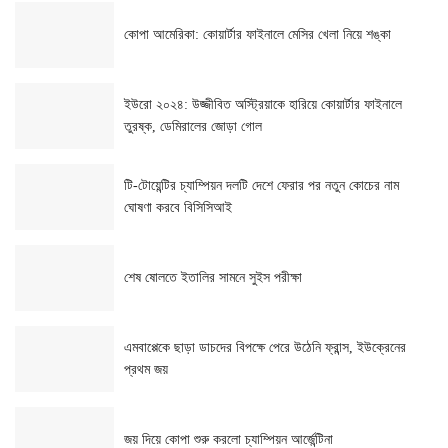
কোপা আমেরিকা: কোয়ার্টার ফাইনালে মেসির খেলা নিয়ে শঙ্কা
ইউরো ২০২৪: উজ্জীবিত অস্ট্রিয়াকে হারিয়ে কোয়ার্টার ফাইনালে
তুরষ্ক, ডেমিরালের জোড়া গোল
টি-টোয়েন্টির চ্যাম্পিয়ন দলটি দেশে ফেরার পর নতুন কোচের নাম
ঘোষণা করবে বিসিসিআই
শেষ ষোলতে ইতালির সামনে সুইস পরীক্ষা
এমবাপ্পেকে ছাড়া ডাচদের বিপক্ষে পেরে উঠেনি ফ্রান্স, ইউক্রেনের
প্রথম জয়
জয় দিয়ে কোপা শুরু করলো চ্যাম্পিয়ন আর্জেন্টিনা