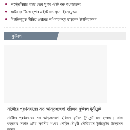
অস্ট্রেলিয়ার কাছে হেরে সুপার এইট শুরু বাংলাদেশের
সল্টের ব্যাটিংয়ে সুপার এইটে শুভ সূচনা ইংল্যান্ডের
নিউজিল্যান্ড সীমিত ওভারের অধিনায়কত্ব ছাড়লেন উইলিয়ামসন
ফুটবল
নাটোরে প্রথমবারের মত আন্তঃজেলা হরিজন ফুটবল টুর্নামেন্ট
নাটোরে প্রথমবারের মত আন্তঃজেলা হরিজন ফুটবল টুর্নামেন্ট শুরু হয়েছে। আজ
শুক্রবার সকাল ৯টায় স্থানীয় শংকর গোবিন্দ চৌধুরী স্টেডিয়ামে টুর্নামেন্টের উদ্বোধন
করেন...