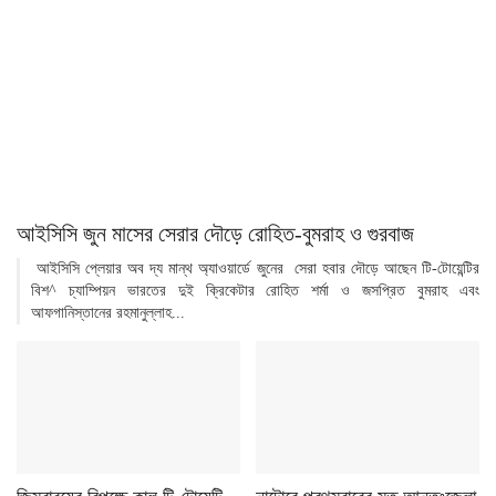
আইসিসি জুন মাসের সেরার দৌড়ে রোহিত-বুমরাহ ও গুরবাজ
আইসিসি প্লেয়ার অব দ্য মান্থ অ্যাওয়ার্ডে জুনের সেরা হবার দৌড়ে আছেন টি-টোয়েন্টির
বিশ^ চ্যাম্পিয়ন ভারতের দুই ক্রিকেটার রোহিত শর্মা ও জসপ্রিত বুমরাহ এবং
আফগানিস্তানের রহমানুল্লাহ...