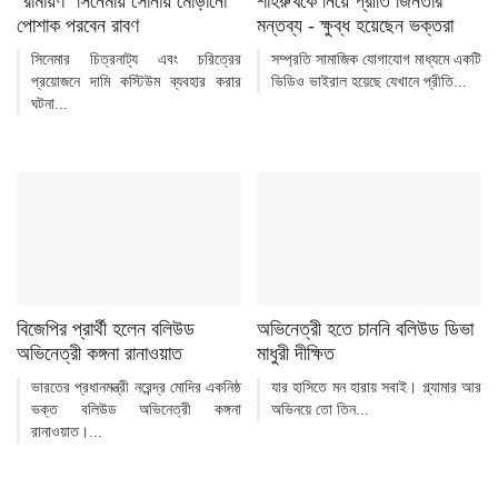
‘রামায়ণ’ সিনেমায় সোনায় মোড়ানো
শাহরুখকে নিয়ে প্রীতি জিনতার
পোশাক পরবেন রাবণ
মন্তব্য - ক্ষুব্ধ হয়েছেন ভক্তরা
সিনেমার চিত্রনাট্য এবং চরিত্রের
সম্প্রতি সামাজিক যোগাযোগ মাধ্যমে একটি
প্রয়োজনে দামি কস্টিউম ব্যবহার করার
ভিডিও ভাইরাল হয়েছে যেখানে প্রীতি...
ঘটনা...
বিজেপির প্রার্থী হলেন বলিউড
অভিনেত্রী হতে চাননি বলিউড ডিভা
অভিনেত্রী কঙ্গনা রানাওয়াত
মাধুরী দীক্ষিত
ভারতের প্রধানমন্ত্রী নরেন্দ্র মোদির একনিষ্ঠ
যার হাসিতে মন হারায় সবাই। গ্ল্যামার আর
ভক্ত বলিউড অভিনেত্রী কঙ্গনা
অভিনয়ে তো তিন...
রানাওয়াত।...