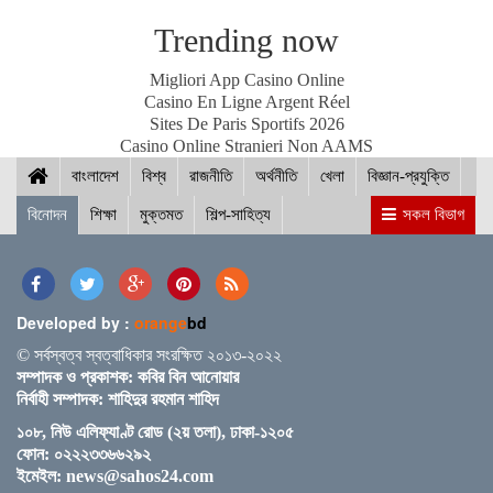
Trending now
স্পিকারের সাথে মালয়েশিয়ার হাউজ অব রিপ্রেজেনটেটিভের
Migliori App Casino Online
স্পিকারের বৈঠক
Casino En Ligne Argent Réel
Sites De Paris Sportifs 2026
Casino Online Stranieri Non AAMS
বাংলাদেশ
ছাত্র-ছাত্রীদের সুনাগরিক হিসেবে গড়ে ওঠার আহ্বান সিমিন
বিশ্ব
রাজনীতি
অর্থনীতি
খেলা
বিজ্ঞান-প্রযুক্তি
হোসেন রিমির
বিনোদন
শিক্ষা
মুক্তমত
শিল্প-সাহিত্য
সকল বিভাগ
নড়াইলের চিত্রাপাড়ে চলছে এসএম সুলতান শীর্ষক দুই
দিনব্যাপী আর্ট ক্যাম্প
Developed by :
orange
bd
© সর্বস্বত্ব স্বত্বাধিকার সংরক্ষিত ২০১৩-২০২২
সম্পাদক ও প্রকাশক: কবির বিন আনোয়ার
নির্বাহী সম্পাদক: শাহিদুর রহমান শাহিদ
নতুন ব্রিটিশ প্রধানমন্ত্রী কেয়ার স্টারমারকে প্রধানমন্ত্রীর
১০৮, নিউ এলিফ্যাণ্ট রোড (২য় তলা), ঢাকা-১২০৫
অভিনন্দন
ফোন: ০২২২৩৩৬৬২৯২
ইমেইল:
news@sahos24.com