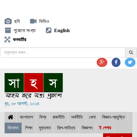
ছবি
ভিডিও
পুরোনো সংখ্যা
English
কনভার্টার
বৃহ, ০৮ আগস্ট, ২০২৪
বাংলাদেশ
বিশ্ব
রাজনীতি
অর্থনীতি
খেলা
বিজ্ঞান-প্রযুক্তি
বিনোদন
শিক্ষা
মুক্তমত
শিল্প-সাহিত্য
বিজ্ঞাপন
ই পেপার