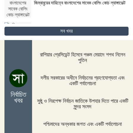
জিম্বাবুয়ের দায়িত্বে বাংলাদেশের সাবেক বোলিং কোচ ল্যাঙ্গাভেল্ট
সব খবর
দিনাজপুরের ফুলবাড়ীতে সড়ক দুর্ঘটনায় দু’জন নিহত
রাশিয়ার প্রেসিডেন্ট হিসেবে পঞ্চম মেয়াদে শপথ নিলেন
পুতিন
পদ্মা সেতুর জন্য বাংলাদেশ বিশ্বে সম্মান পেয়েছে : প্রধানমন্ত্রী
দলীয় সরকারের অধীনে নির্বাচনের গ্রহণযোগ্যতা এবং
একটি পর্যালোচনা
নির্বাচিত
নীলফামারীতে ১৫০ জন নারীর মধ্যে সঞ্চয়ের চেক বিতরণ
খবর
সুষ্ঠু ও নিরপেক্ষ নির্বাচন জাতিকে উপহার দিতে পারে একটি
সুন্দর সংসদ
পশ্চিমাদের অন্ধকার জগত এবং একটি পর্যালোচনা
আইসিসি জুন মাসের সেরার দৌড়ে রোহিত-বুমরাহ ও গুরবাজ