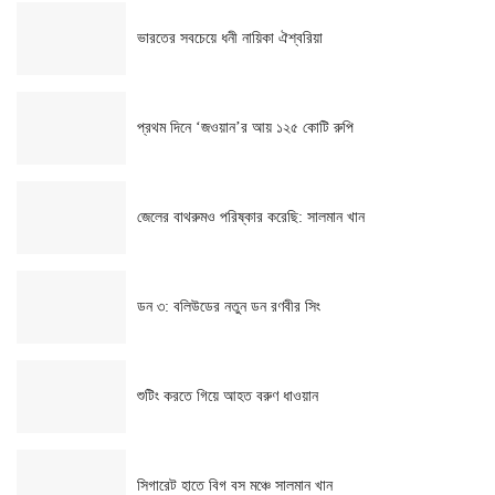
ভারতের সবচেয়ে ধনী নায়িকা ঐশ্বরিয়া
প্রথম দিনে ‘জওয়ান’র আয় ১২৫ কোটি রুপি
জেলের বাথরুমও পরিষ্কার করেছি: সালমান খান
ডন ৩: বলিউডের নতুন ডন রণবীর সিং
শুটিং করতে গিয়ে আহত বরুণ ধাওয়ান
সিগারেট হাতে বিগ বস মঞ্চে সালমান খান