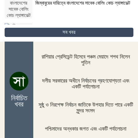
জিম্বাবুয়ের দায়িত্বে বাংলাদেশের সাবেক বোলিং কোচ ল্যাঙ্গাভেল্ট
সব খবর
দিনাজপুরের ফুলবাড়ীতে সড়ক দুর্ঘটনায় দু’জন নিহত
রাশিয়ার প্রেসিডেন্ট হিসেবে পঞ্চম মেয়াদে শপথ নিলেন
পুতিন
পদ্মা সেতুর জন্য বাংলাদেশ বিশ্বে সম্মান পেয়েছে : প্রধানমন্ত্রী
দলীয় সরকারের অধীনে নির্বাচনের গ্রহণযোগ্যতা এবং
একটি পর্যালোচনা
নির্বাচিত
নীলফামারীতে ১৫০ জন নারীর মধ্যে সঞ্চয়ের চেক বিতরণ
খবর
সুষ্ঠু ও নিরপেক্ষ নির্বাচন জাতিকে উপহার দিতে পারে একটি
সুন্দর সংসদ
পশ্চিমাদের অন্ধকার জগত এবং একটি পর্যালোচনা
আইসিসি জুন মাসের সেরার দৌড়ে রোহিত-বুমরাহ ও গুরবাজ