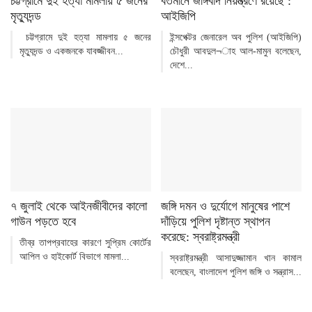
চট্টগ্রামে দুই হত্যা মামলায় ৫ জনের
বর্তমানে জঙ্গিবাদ নিয়ন্ত্রণে রয়েছে :
মৃত্যুদন্ড
আইজিপি
চট্টগ্রামে দুই হত্যা মামলায় ৫ জনের
ইন্সপেক্টর জেনারেল অব পুলিশ (আইজিপি)
মৃত্যুদন্ড ও একজনকে যাবজ্জীবন...
চৌধুরী আবদুল¬াহ আল-মামুন বলেছেন,
দেশে...
৭ জুলাই থেকে আইনজীবীদের কালো
জঙ্গি দমন ও দুর্যোগে মানুষের পাশে
গাউন পড়তে হবে
দাঁড়িয়ে পুলিশ দৃষ্টান্ত স্থাপন
করেছে: স্বরাষ্ট্রমন্ত্রী
তীব্র তাপপ্রবাহের কারণে সুপ্রিম কোর্টের
আপিল ও হাইকোর্ট বিভাগে মামলা...
স্বরাষ্ট্রমন্ত্রী আসাদুজ্জামান খান কামাল
বলেছেন, বাংলাদেশ পুলিশ জঙ্গি ও সন্ত্রাস...