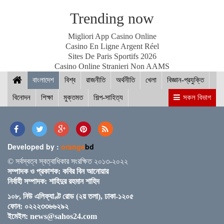
Trending now
স্পিকারের সাথে মালয়েশিয়ার হাউজ অব রিপ্রেজেনটেটিভের
Migliori App Casino Online
স্পিকারের বৈঠক
Casino En Ligne Argent Réel
Sites De Paris Sportifs 2026
Casino Online Stranieri Non AAMS
বাংলাদেশ
ছাত্র-ছাত্রীদের সুনাগরিক হিসেবে গড়ে ওঠার আহ্বান সিমিন
বিশ্ব
রাজনীতি
অর্থনীতি
খেলা
বিজ্ঞান-প্রযুক্তি
হোসেন রিমির
বিনোদন
শিক্ষা
মুক্তমত
শিল্প-সাহিত্য
সকল বিভাগ
নড়াইলের চিত্রাপাড়ে চলছে এসএম সুলতান শীর্ষক দুই
দিনব্যাপী আর্ট ক্যাম্প
Developed by :
orange
bd
© সর্বস্বত্ব স্বত্বাধিকার সংরক্ষিত ২০১৩-২০২২
সম্পাদক ও প্রকাশক: কবির বিন আনোয়ার
নির্বাহী সম্পাদক: শাহিদুর রহমান শাহিদ
নতুন ব্রিটিশ প্রধানমন্ত্রী কেয়ার স্টারমারকে প্রধানমন্ত্রীর
১০৮, নিউ এলিফ্যাণ্ট রোড (২য় তলা), ঢাকা-১২০৫
অভিনন্দন
ফোন: ০২২২৩৩৬৬২৯২
ইমেইল:
news@sahos24.com