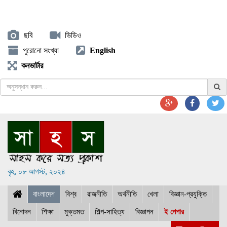
ছবি
ভিডিও
পুরোনো সংখ্যা
English
কনভার্টার
বৃহ, ০৮ আগস্ট, ২০২৪
বাংলাদেশ
বিশ্ব
রাজনীতি
অর্থনীতি
খেলা
বিজ্ঞান-প্রযুক্তি
বিনোদন
শিক্ষা
মুক্তমত
শিল্প-সাহিত্য
বিজ্ঞাপন
ই পেপার