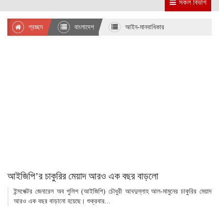
সকল বিভাগ
প্রচ্ছদ
বাংলাদেশ
আইন-মানবাধিকার
আইজিপি’র চাকুরির মেয়াদ আরও এক বছর বাড়লো
ইন্সপেক্টর জেনারেল অব পুলিশ (আইজিপি) চৌধুরী আবদুল্লাহ আল-মামুনের চাকুরির মেয়াদ
আরও এক বছর বাড়ানো হয়েছে। শুক্রবার...