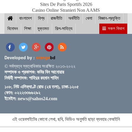
Sites De Paris Sportifs 2026
Casino Online Stranieri Non AAMS
বাংলাদেশ
ছাত্র-ছাত্রীদের সুনাগরিক হিসেবে গড়ে ওঠার আহ্বান সিমিন
বিশ্ব
রাজনীতি
অর্থনীতি
খেলা
বিজ্ঞান-প্রযুক্তি
হোসেন রিমির
বিনোদন
শিক্ষা
মুক্তমত
শিল্প-সাহিত্য
সকল বিভাগ
নড়াইলের চিত্রাপাড়ে চলছে এসএম সুলতান শীর্ষক দুই
দিনব্যাপী আর্ট ক্যাম্প
Developed by :
orange
bd
© সর্বস্বত্ব স্বত্বাধিকার সংরক্ষিত ২০১৩-২০২২
সম্পাদক ও প্রকাশক: কবির বিন আনোয়ার
নির্বাহী সম্পাদক: শাহিদুর রহমান শাহিদ
নতুন ব্রিটিশ প্রধানমন্ত্রী কেয়ার স্টারমারকে প্রধানমন্ত্রীর
১০৮, নিউ এলিফ্যাণ্ট রোড (২য় তলা), ঢাকা-১২০৫
অভিনন্দন
ফোন: ০২২২৩৩৬৬২৯২
ইমেইল:
news@sahos24.com
শেখ হাসিনার কমিটমেন্টের সোনালী ফসল পদ্মা সেতু : সেতুমন্ত্রী
এই ওয়েবসাইটের কোনো লেখা, ছবি, ভিডিও অনুমতি ছাড়া ব্যবহার বেআইনি