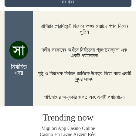
সব খবর
দিনাজপুরের ফুলবাড়ীতে সড়ক দুর্ঘটনায় দু’জন নিহত
রাশিয়ার প্রেসিডেন্ট হিসেবে পঞ্চম মেয়াদে শপথ নিলেন
পুতিন
পদ্মা সেতুর জন্য বাংলাদেশ বিশ্বে সম্মান পেয়েছে : প্রধানমন্ত্রী
দলীয় সরকারের অধীনে নির্বাচনের গ্রহণযোগ্যতা এবং
একটি পর্যালোচনা
নির্বাচিত
নীলফামারীতে ১৫০ জন নারীর মধ্যে সঞ্চয়ের চেক বিতরণ
খবর
সুষ্ঠু ও নিরপেক্ষ নির্বাচন জাতিকে উপহার দিতে পারে একটি
সুন্দর সংসদ
পশ্চিমাদের অন্ধকার জগত এবং একটি পর্যালোচনা
আইসিসি জুন মাসের সেরার দৌড়ে রোহিত-বুমরাহ ও গুরবাজ
Trending now
স্পিকারের সাথে মালয়েশিয়ার হাউজ অব রিপ্রেজেনটেটিভের
Migliori App Casino Online
স্পিকারের বৈঠক
Casino En Ligne Argent Réel