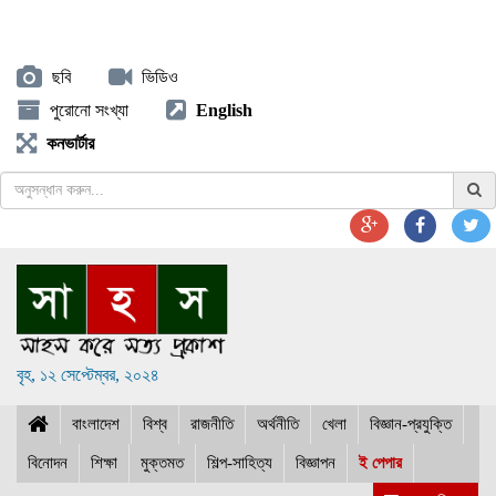
ছবি
ভিডিও
পুরোনো সংখ্যা
English
কনভার্টার
বৃহ, ১২ সেপ্টেম্বর, ২০২৪
বাংলাদেশ
বিশ্ব
রাজনীতি
অর্থনীতি
খেলা
বিজ্ঞান-প্রযুক্তি
বিনোদন
শিক্ষা
মুক্তমত
শিল্প-সাহিত্য
বিজ্ঞাপন
ই পেপার