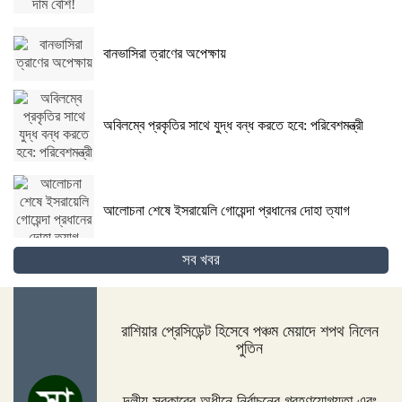
বানভাসিরা ত্রাণের অপেক্ষায়
অবিলম্বে প্রকৃতির সাথে যুদ্ধ বন্ধ করতে হবে: পরিবেশমন্ত্রী
আলোচনা শেষে ইসরায়েলি গোয়েন্দা প্রধানের দোহা ত্যাগ
সব খবর
গোপালগঞ্জের কোটালীপাড়ায় ৮ দিনব্যাপী রথযাত্রা উদযাপিত
হবে
রাশিয়ার প্রেসিডেন্ট হিসেবে পঞ্চম মেয়াদে শপথ নিলেন
পুতিন
জিম্বাবুয়ের দায়িত্বে বাংলাদেশের সাবেক বোলিং কোচ ল্যাঙ্গাভেল্ট
দলীয় সরকারের অধীনে নির্বাচনের গ্রহণযোগ্যতা এবং