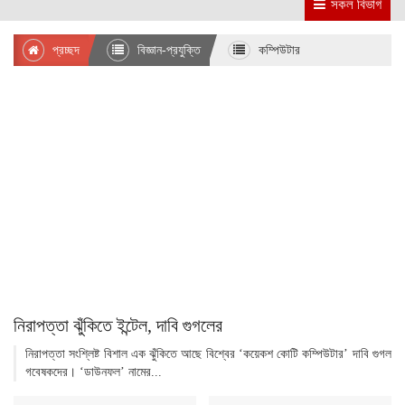
সকল বিভাগ
প্রচ্ছদ
বিজ্ঞান-প্রযুক্তি
কম্পিউটার
নিরাপত্তা ঝুঁকিতে ইন্টেল, দাবি গুগলের
নিরাপত্তা সংশ্লিষ্ট বিশাল এক ঝুঁকিতে আছে বিশ্বের ‘কয়েকশ কোটি কম্পিউটার’ দাবি গুগল
গবেষকদের। ‘ডাউনফল’ নামের...