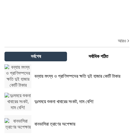
আরও
সর্বশেষ
সর্বাধিক পঠিত
বন্যায় মৎস্য ও প্রাণিসম্পদের ক্ষতি দুই হাজার কোটি টাকার
দুঃসময়ে শুকনা খাবারের সংকট, দাম বেশি!
বানভাসিরা ত্রাণের অপেক্ষায়