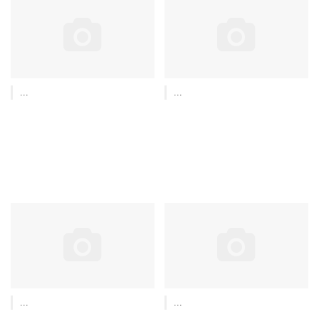
...
...
...
...