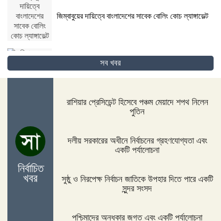
জিম্বাবুয়ের দায়িত্বে বাংলাদেশের সাবেক বোলিং কোচ ল্যাঙ্গাভেল্ট
সব খবর
দিনাজপুরের ফুলবাড়ীতে সড়ক দুর্ঘটনায় দু’জন নিহত
রাশিয়ার প্রেসিডেন্ট হিসেবে পঞ্চম মেয়াদে শপথ নিলেন
পুতিন
পদ্মা সেতুর জন্য বাংলাদেশ বিশ্বে সম্মান পেয়েছে : প্রধানমন্ত্রী
দলীয় সরকারের অধীনে নির্বাচনের গ্রহণযোগ্যতা এবং
একটি পর্যালোচনা
নির্বাচিত
নীলফামারীতে ১৫০ জন নারীর মধ্যে সঞ্চয়ের চেক বিতরণ
খবর
সুষ্ঠু ও নিরপেক্ষ নির্বাচন জাতিকে উপহার দিতে পারে একটি
সুন্দর সংসদ
পশ্চিমাদের অন্ধকার জগত এবং একটি পর্যালোচনা
আইসিসি জুন মাসের সেরার দৌড়ে রোহিত-বুমরাহ ও গুরবাজ