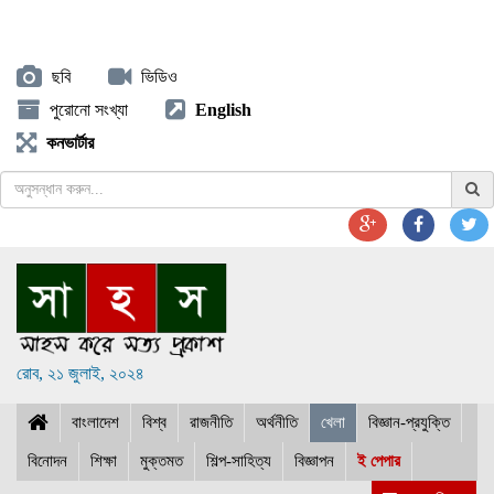
ছবি
ভিডিও
পুরোনো সংখ্যা
English
কনভার্টার
রোব, ২১ জুলাই, ২০২৪
বাংলাদেশ
বিশ্ব
রাজনীতি
অর্থনীতি
খেলা
বিজ্ঞান-প্রযুক্তি
বিনোদন
শিক্ষা
মুক্তমত
শিল্প-সাহিত্য
বিজ্ঞাপন
ই পেপার