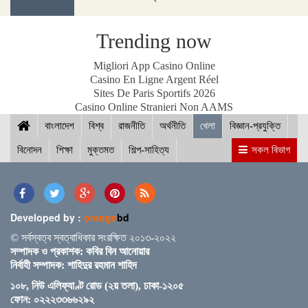
Trending now
স্পিকারের সাথে মালয়েশিয়ার হাউজ অব রিপ্রেজেনটেটিভের
Migliori App Casino Online
স্পিকারের বৈঠক
Casino En Ligne Argent Réel
Sites De Paris Sportifs 2026
Casino Online Stranieri Non AAMS
বাংলাদেশ
ছাত্র-ছাত্রীদের সুনাগরিক হিসেবে গড়ে ওঠার আহ্বান সিমিন
বিশ্ব
রাজনীতি
অর্থনীতি
খেলা
বিজ্ঞান-প্রযুক্তি
হোসেন রিমির
বিনোদন
শিক্ষা
মুক্তমত
শিল্প-সাহিত্য
সকল বিভাগ
নড়াইলের চিত্রাপাড়ে চলছে এসএম সুলতান শীর্ষক দুই
দিনব্যাপী আর্ট ক্যাম্প
Developed by :
orange
bd
© সর্বস্বত্ব স্বত্বাধিকার সংরক্ষিত ২০১৩-২০২২
সম্পাদক ও প্রকাশক: কবির বিন আনোয়ার
নির্বাহী সম্পাদক: শাহিদুর রহমান শাহিদ
নতুন ব্রিটিশ প্রধানমন্ত্রী কেয়ার স্টারমারকে প্রধানমন্ত্রীর
১০৮, নিউ এলিফ্যাণ্ট রোড (২য় তলা), ঢাকা-১২০৫
অভিনন্দন
ফোন: ০২২২৩৩৬৬২৯২