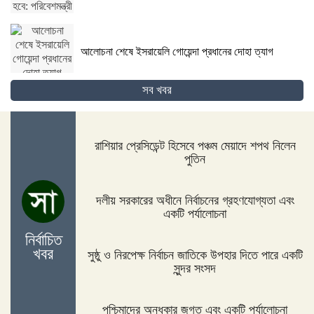
আলোচনা শেষে ইসরায়েলি গোয়েন্দা প্রধানের দোহা ত্যাগ
সব খবর
গোপালগঞ্জের কোটালীপাড়ায় ৮ দিনব্যাপী রথযাত্রা উদযাপিত
হবে
রাশিয়ার প্রেসিডেন্ট হিসেবে পঞ্চম মেয়াদে শপথ নিলেন
পুতিন
জিম্বাবুয়ের দায়িত্বে বাংলাদেশের সাবেক বোলিং কোচ ল্যাঙ্গাভেল্ট
দলীয় সরকারের অধীনে নির্বাচনের গ্রহণযোগ্যতা এবং
একটি পর্যালোচনা
নির্বাচিত
খবর
সুষ্ঠু ও নিরপেক্ষ নির্বাচন জাতিকে উপহার দিতে পারে একটি
দিনাজপুরের ফুলবাড়ীতে সড়ক দুর্ঘটনায় দু’জন নিহত
সুন্দর সংসদ
পশ্চিমাদের অন্ধকার জগত এবং একটি পর্যালোচনা