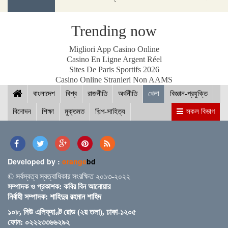
পদ্মা সেতুর জন্য বাংলাদেশ বিশ্বে সম্মান পেয়েছে : প্রধানমন্ত্রী
Trending now
Migliori App Casino Online
Casino En Ligne Argent Réel
Sites De Paris Sportifs 2026
নীলফামারীতে ১৫০ জন নারীর মধ্যে সঞ্চয়ের চেক বিতরণ
Casino Online Stranieri Non AAMS
বাংলাদেশ
বিশ্ব
রাজনীতি
অর্থনীতি
খেলা
বিজ্ঞান-প্রযুক্তি
বিনোদন
শিক্ষা
মুক্তমত
শিল্প-সাহিত্য
সকল বিভাগ
আইসিসি জুন মাসের সেরার দৌড়ে রোহিত-বুমরাহ ও গুরবাজ
Developed by :
orange
bd
স্পিকারের সাথে মালয়েশিয়ার হাউজ অব রিপ্রেজেনটেটিভের
© সর্বস্বত্ব স্বত্বাধিকার সংরক্ষিত ২০১৩-২০২২
স্পিকারের বৈঠক
সম্পাদক ও প্রকাশক: কবির বিন আনোয়ার
নির্বাহী সম্পাদক: শাহিদুর রহমান শাহিদ
১০৮, নিউ এলিফ্যাণ্ট রোড (২য় তলা), ঢাকা-১২০৫
ছাত্র-ছাত্রীদের সুনাগরিক হিসেবে গড়ে ওঠার আহ্বান সিমিন
ফোন: ০২২২৩৩৬৬২৯২
হোসেন রিমির