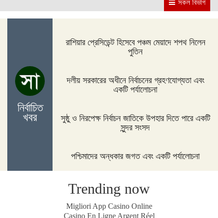
সকল বিভাগ
রাশিয়ার প্রেসিডেন্ট হিসেবে পঞ্চম মেয়াদে শপথ নিলেন
পুতিন
দলীয় সরকারের অধীনে নির্বাচনের গ্রহণযোগ্যতা এবং
একটি পর্যালোচনা
নির্বাচিত
খবর
সুষ্ঠু ও নিরপেক্ষ নির্বাচন জাতিকে উপহার দিতে পারে একটি
সুন্দর সংসদ
পশ্চিমাদের অন্ধকার জগত এবং একটি পর্যালোচনা
Trending now
Migliori App Casino Online
Casino En Ligne Argent Réel