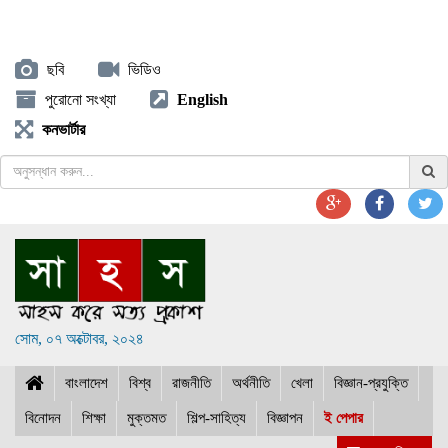
ছবি
ভিডিও
পুরোনো সংখ্যা
English
কনভার্টার
সোম, ০৭ অক্টোবর, ২০২৪
বাংলাদেশ
বিশ্ব
রাজনীতি
অর্থনীতি
খেলা
বিজ্ঞান-প্রযুক্তি
বিনোদন
শিক্ষা
মুক্তমত
শিল্প-সাহিত্য
বিজ্ঞাপন
ই পেপার