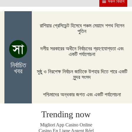
সকল বিভাগ
রাশিয়ার প্রেসিডেন্ট হিসেবে পঞ্চম মেয়াদে শপথ নিলেন
পুতিন
দলীয় সরকারের অধীনে নির্বাচনের গ্রহণযোগ্যতা এবং
একটি পর্যালোচনা
নির্বাচিত
খবর
সুষ্ঠু ও নিরপেক্ষ নির্বাচন জাতিকে উপহার দিতে পারে একটি
সুন্দর সংসদ
পশ্চিমাদের অন্ধকার জগত এবং একটি পর্যালোচনা
Trending now
Migliori App Casino Online
Casino En Ligne Argent Réel