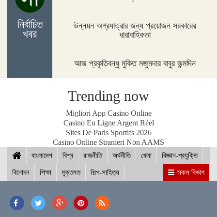
নির্বাচিত
উন্নয়ন অগ্রযাত্রার জন্য প্রয়োজন সরকারের
খবর
ধারাবাহিকতা
টাকা দিলে সবমিলে লালমনিরহাট জেলা কারাগারের ভেতরে!
আজ প্রকৃতিবন্ধু মুকিত মজুমদার বাবুর জন্মদিন
শ্যামলীতে বাসে আগুন
Trending now
Migliori App Casino Online
Casino En Ligne Argent Réel
নলছিটিতে এলজিইডি প্রকৌশলীর ঘুষের ভিডিও ভাইরাল
Sites De Paris Sportifs 2026
Casino Online Stranieri Non AAMS
বাংলাদেশ
বিশ্ব
রাজনীতি
অর্থনীতি
খেলা
বিজ্ঞান-প্রযুক্তি
জীবননগরে খেজুর গাছ প্রস্তুতে ব্যস্ত গাছিরা
বিনোদন
শিক্ষা
মুক্তমত
শিল্প-সাহিত্য
সকল বিভাগ
ডেঙ্গুতে আরো ৭ জনের মৃত্যু