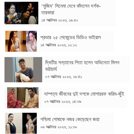
‌‘মুজিব’ সিনেমা দেখে কাঁদলেন দর্শক-
তারকারা
১৪ অক্টোবর ২০২৩, ১৬:৫০
প্রভার ২৫ সেকেন্ডের ভিডিও ভাইরাল
১৪ অক্টোবর ২০২৩, ১২:১২
দ্বিতীয় সন্তানের পিতা হলেন অভিনেতা মিলন
ভট্টাচার্য
০৭ অক্টোবর ২০২৩, ১৯:৪১
দাম্পত্য জীবনের দুই দশকে মোশাররফ করিম-জুঁই
০৭ অক্টোবর ২০২৩, ১৪:৩৯
পশ্চিমা পোষাকে নজর কেড়েছেন জয়া
০৬ অক্টোবর ২০২৩, ১১:৩০