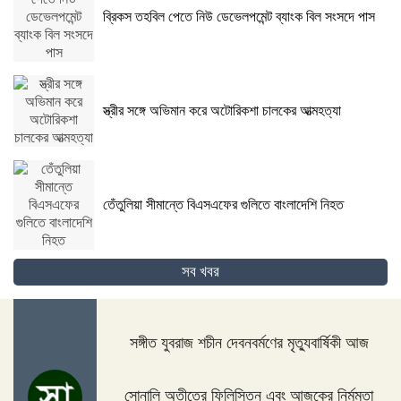
ব্রিকস তহবিল পেতে নিউ ডেভেলপমেন্ট ব্যাংক বিল সংসদে পাস
স্ত্রীর সঙ্গে অভিমান করে অটোরিকশা চালকের আত্মহত্যা
তেঁতুলিয়া সীমান্তে বিএসএফের গুলিতে বাংলাদেশি নিহত
সব খবর
আমি লজ্জিত, এদের সঙ্গে খেলবো কিভাবে: শামীম ওসমান
সঙ্গীত যুবরাজ শচীন দেবনবর্মণের মৃত্যুবার্ষিকী আজ
সংলাপের আহ্বান জানিয়ে বিএনপিকে চিঠি দিল ইসি
সোনালি অতীতের ফিলিস্তিন এবং আজকের নির্মমতা