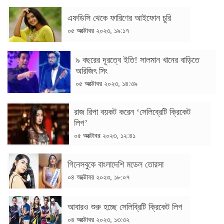
এফডিসি থেকে ফারিণের আইফোন চুরি
০৫ অক্টোবর ২০২৩, ১৯:১৭
৯ বছরের দূরত্বে ইতি! সালমান খানের বাড়িতে
অরিজিৎ সিং
০৫ অক্টোবর ২০২৩, ১৪:৩৯
রাজ রিপা বয়কট করেন ‘সেলিব্রেটি ক্রিকেট
লিগ’
০৫ অক্টোবর ২০২৩, ১২:৪১
গিনেসবুকে বাংলাদেশি মডেল তোরসা
০৪ অক্টোবর ২০২৩, ১৮:০৭
আবারও শুরু হচ্ছে সেলিব্রিটি ক্রিকেট লিগ
০৪ অক্টোবর ২০২৩, ১৩:৩২