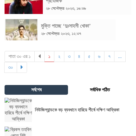
প্রযোজক
২৮ সেপ্টেম্বর ২০২৩, ১৬:৩৬
মুক্তি পাচ্ছে ‘দুঃসাহসী খোকা’
২৮ সেপ্টেম্বর ২০২৩, ১২:৩৭
(current)
(current)
(current)
(current)
(current)
(current)
(current)
পাতা ৩০ এর ১
১
২
৩
৪
৫
৬
৭
...
(current)
৩০
সর্বশেষ
সর্বাধিক পঠিত
নিউজিল্যান্ডকে বড় ব্যবধানে হারিয়ে শীর্ষে দক্ষিণ আফ্রিকা