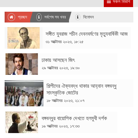
সকল বিভাগ
প্রচ্ছদ
সর্বশেষ সব খবর
বিনোদন
সঙ্গীত যুবরাজ শচীন দেবনবর্মণের মৃত্যুবার্ষিকী আজ
৩১ অক্টোবর ২০২৩, ১৮:২৫
ঢাকায় আসছেন জিৎ
২৯ অক্টোবর ২০২৩, ১৯:৩০
শিল্পীদের ঐক্যবদ্ধ থাকার আহ্বান বঙ্গবন্ধু
সাংস্কৃতিক জোটের
১৮ অক্টোবর ২০২৩, ২১:০৭
বঙ্গবন্ধুর বায়োপিক দেখতে হলমুখী দর্শক
১৬ অক্টোবর ২০২৩, ১৭:৩৩