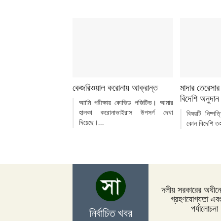
কেজরিওয়াল করোনায় আক্রান্ত
মাদার তেরেসার 
বিদেশি অনুদান 
আামি পরীক্ষায় কোভিড পজিটিভ। আমার
হালকা করোনাভাইরাস উপসর্গ দেখা
বিষয়টি নিষ্পত
দিয়েছে।...
কোন বিদেশি তহ
দলীয় সরকারের অধীনে 
গ্রহণযোগ্যতা এব
পর্যালোচনা
নির্বাচিত খবর