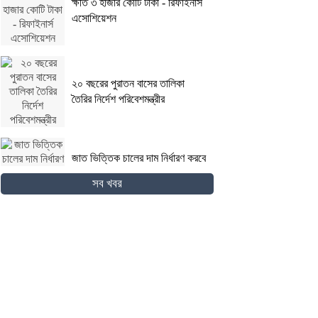
ক্ষতি ৩ হাজার কোটি টাকা - রিফাইনার্স
এসোশিয়েশন
২০ বছরের পুরাতন বাসের তালিকা
তৈরির নির্দেশ পরিবেশমন্ত্রীর
জাত ভিত্তিক চালের দাম নির্ধারণ করবে
সরকার - বাণিজ্য প্রতিমন্ত্রী
সব খবর
ঈদের আগে ঈশ্বরদী-ঢাকা রেল সেতুর
মেরামত ক্ষোভ-দুর্ভোগ বাড়িফেরা
যাত্রীদের