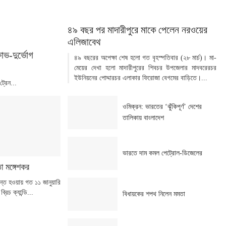
৪৯ বছর পর মাদারীপুরে মাকে পেলেন নরওয়ের
এলিজাবেথ
ভ-দুর্ভোগ
৪৯ বছরের অপেক্ষা শেষ হলো গত বৃহস্পতিবার (২৮ মার্চ)। মা-
মেয়ের দেখা হলো মাদারীপুরের শিবচর উপজেলার মাদবরেরচর
ইউনিয়নের পোদ্দারচর এলাকার ফিরোজা বেগমের বাড়িতে।...
্রেন...
ওমিক্রন: ভারতের ‘ঝুঁকিপূর্ণ’ দেশের
তালিকায় বাংলাদেশ
ভারতে দাম কমল পেট্রোল-ডিজেলের
 মঙ্গেশকর
্ত হওয়ায় গত ১১ জানুয়ারি
্রিচ ক্যান্ডি...
বিধায়কের শপথ নিলেন মমতা