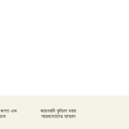
রাষ্ট্রপতি মো. সাহাবুদ্দিন বলেন, তথ্য
প্রাপ্তিতে কেউ যেন কোন হয়রানির
শিকার না হয়
জলবায়ু সংকটে স্থানচ্যুত ৮০ শতাংশই
নারী
পোশাক শ্রমিকদের বেতন পরিশোধের
জন্য তিন দিন খোলা থাকবে ব্যাংক
ভারতীয় পেঁয়াজের প্রথম চালান এসেছে
রোববার রাতে - বাণিজ্য প্রতিমন্ত্রী
ার জগত এবং
জায়নবাদি কুটচাল বনাম
োচনা
আরবনেতাদের হালচাল