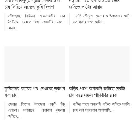
টাঙ্গাইলে বিলুপ্ত প্রায় খেসারী ডাল
নড়াইলে ২৩ হাজার ৪৩০ হেক্টর
চাষ ফিরিয়ে এনেছে কৃষি বিভাগ
জমিতে পাটের আবাদ
পেঁয়াজুসহ বিভিন্ন শাক-সবজীর বড়া
চলতি মৌসুমে জেলার ৩ উপজেলায় মোট
তৈরীতে ব্যবহৃত হয় খেসারীর ডাল।
২৩ হাজার ৪৩০ হেক্টর...
রান্না...
কুমিল্লায় আয়ের পথ দেখাচ্ছে ড্রাগন
বাড়ির পাশে অনাবাদি জমিতে সবজি
ফল চাষ
চাষ করে সফল পাঁচবিবির রনক
জেলার তিতাস উপজেলা একটি নিচু
বাড়ির পাশে অনাবাদি পতিত জমিতে সবজি
এলাকা। সচারাচর এলাকার কৃষকরা
চাষ করে সফলতার পাশাপাশি...
জমিতে...