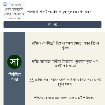
আলোচনা শেষে ইসরায়েলি গোয়েন্দা প্রধানের দোহা ত্যাগ
সব খবর
গোপালগঞ্জের কোটালীপাড়ায় ৮ দিনব্যাপী রথযাত্রা উদযাপিত
হবে
রাশিয়ার প্রেসিডেন্ট হিসেবে পঞ্চম মেয়াদে শপথ নিলেন
পুতিন
জিম্বাবুয়ের দায়িত্বে বাংলাদেশের সাবেক বোলিং কোচ ল্যাঙ্গাভেল্ট
দলীয় সরকারের অধীনে নির্বাচনের গ্রহণযোগ্যতা এবং
একটি পর্যালোচনা
নির্বাচিত
খবর
সুষ্ঠু ও নিরপেক্ষ নির্বাচন জাতিকে উপহার দিতে পারে একটি
দিনাজপুরের ফুলবাড়ীতে সড়ক দুর্ঘটনায় দু’জন নিহত
সুন্দর সংসদ
পশ্চিমাদের অন্ধকার জগত এবং একটি পর্যালোচনা