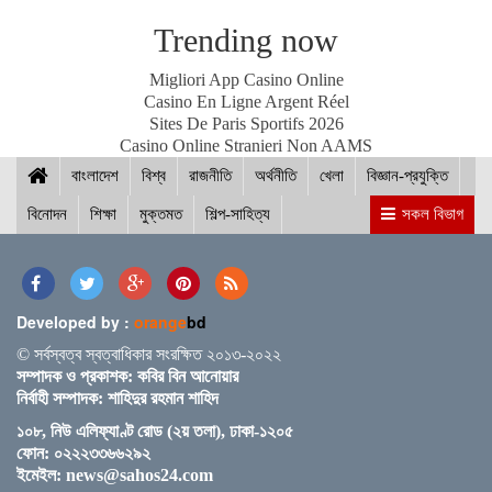
পদ্মা সেতুর জন্য বাংলাদেশ বিশ্বে সম্মান পেয়েছে : প্রধানমন্ত্রী
Trending now
Migliori App Casino Online
Casino En Ligne Argent Réel
Sites De Paris Sportifs 2026
নীলফামারীতে ১৫০ জন নারীর মধ্যে সঞ্চয়ের চেক বিতরণ
Casino Online Stranieri Non AAMS
বাংলাদেশ
বিশ্ব
রাজনীতি
অর্থনীতি
খেলা
বিজ্ঞান-প্রযুক্তি
বিনোদন
শিক্ষা
মুক্তমত
শিল্প-সাহিত্য
সকল বিভাগ
আইসিসি জুন মাসের সেরার দৌড়ে রোহিত-বুমরাহ ও গুরবাজ
Developed by :
orange
bd
স্পিকারের সাথে মালয়েশিয়ার হাউজ অব রিপ্রেজেনটেটিভের
© সর্বস্বত্ব স্বত্বাধিকার সংরক্ষিত ২০১৩-২০২২
স্পিকারের বৈঠক
সম্পাদক ও প্রকাশক: কবির বিন আনোয়ার
নির্বাহী সম্পাদক: শাহিদুর রহমান শাহিদ
১০৮, নিউ এলিফ্যাণ্ট রোড (২য় তলা), ঢাকা-১২০৫
ছাত্র-ছাত্রীদের সুনাগরিক হিসেবে গড়ে ওঠার আহ্বান সিমিন
ফোন: ০২২২৩৩৬৬২৯২
হোসেন রিমির
ইমেইল:
news@sahos24.com