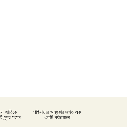
নীলফামারীতে ১৫০ জন নারীর মধ্যে
সঞ্চয়ের চেক বিতরণ
আইসিসি জুন মাসের সেরার দৌড়ে
রোহিত-বুমরাহ ও গুরবাজ
স্পিকারের সাথে মালয়েশিয়ার হাউজ অব
রিপ্রেজেনটেটিভের স্পিকারের বৈঠক
ছাত্র-ছাত্রীদের সুনাগরিক হিসেবে গড়ে
ওঠার আহ্বান সিমিন হোসেন রিমির
্বাচন জাতিকে
পশ্চিমাদের অন্ধকার জগত এবং
নড়াইলের চিত্রাপাড়ে চলছে এসএম
 সুন্দর সংসদ
একটি পর্যালোচনা
সুলতান শীর্ষক দুই দিনব্যাপী আর্ট
ক্যাম্প