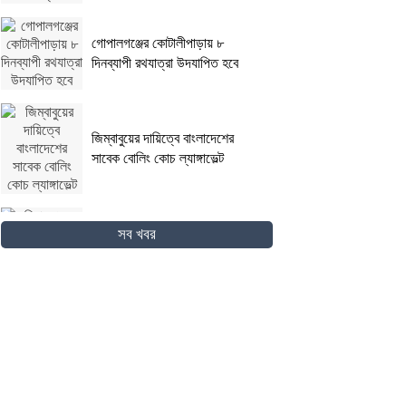
গোপালগঞ্জের কোটালীপাড়ায় ৮
দিনব্যাপী রথযাত্রা উদযাপিত হবে
জিম্বাবুয়ের দায়িত্বে বাংলাদেশের
সাবেক বোলিং কোচ ল্যাঙ্গাভেল্ট
দিনাজপুরের ফুলবাড়ীতে সড়ক দুর্ঘটনায়
সব খবর
দু’জন নিহত
পদ্মা সেতুর জন্য বাংলাদেশ বিশ্বে
সম্মান পেয়েছে : প্রধানমন্ত্রী