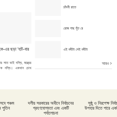
চাঁদনী রাতে
রোজ গাছ পুঁত রে
হক-এর ছড়া 'হাট-বার
এই নদীটা সেই নদীটা
য় সাত ভাই দস্যি, মন্ত্রের
আরও
াক নস্যি। একখান চোখ
সেবে পঞ্চম
দলীয় সরকারের অধীনে নির্বাচনের
সুষ্ঠু ও নিরপেক্ষ নির
 পুতিন
গ্রহণযোগ্যতা এবং একটি
উপহার দিতে পারে একটি
পর্যালোচনা