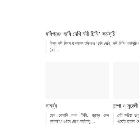
হবিগঞ্জে ‘ছবি দেখি নদী চিনি’ কর্মসূচি
বিশ্ব নদী দিবস উপলক্ষে হবিগঞ্জে ‘ছবি দেখি, নদী চিনি’ কর্মসূ
(২৪...
সামর্থ্য
চম্পা ও সুহেলী
হেড কেরানি যখন তিনি, প্রশ্ন কেন
পেট ভরিয়া দু'
অকস্মাৎ? ওঠবে রেগে কর্তাবাবু,...
এতেই তাদের পে