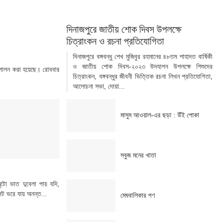
দিনাজপুরে জাতীয় শোক দিবস উপলক্ষে
চিত্রাংকন ও রচনা প্রতিযোগিতা
দিনাজপুরে বঙ্গবন্ধু শেখ মুজিবুর রহমানের ৪৮তম শাহাদত বার্ষিকী
ও জাতীয় শোক দিবস-২০২৩ উদযাপন উপলক্ষে শিশুদের
চি পালন করা হয়েছে। রোববার
চিত্রাংকন, বঙ্গবন্ধুর জীবনী ভিত্তিক রচনা লিখন প্রতিযোগিতা,
আলোচনা সভা, দোয়া...
মাসুম আওয়াল-এর ছড়া : উঁই পোকা
সবুজ মনের খাতা
মুটো ভাত দুবেলা পায় যদি,
ট ভরে যায় অনন্ত...
মেঘবালিকার পণ