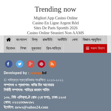
Trending now
স্পিকারের সাথে মালয়েশিয়ার হাউজ অব রিপ্রেজেনটেটিভের
Migliori App Casino Online
স্পিকারের বৈঠক
Casino En Ligne Argent Réel
Sites De Paris Sportifs 2026
Casino Online Stranieri Non AAMS
বাংলাদেশ
ছাত্র-ছাত্রীদের সুনাগরিক হিসেবে গড়ে ওঠার আহ্বান সিমিন
বিশ্ব
রাজনীতি
অর্থনীতি
খেলা
বিজ্ঞান-প্রযুক্তি
হোসেন রিমির
বিনোদন
শিক্ষা
মুক্তমত
শিল্প-সাহিত্য
সকল বিভাগ
নড়াইলের চিত্রাপাড়ে চলছে এসএম সুলতান শীর্ষক দুই
দিনব্যাপী আর্ট ক্যাম্প
Developed by :
orange
bd
© সর্বস্বত্ব স্বত্বাধিকার সংরক্ষিত ২০১৩-২০২২
সম্পাদক ও প্রকাশক: কবির বিন আনোয়ার
নির্বাহী সম্পাদক: শাহিদুর রহমান শাহিদ
নতুন ব্রিটিশ প্রধানমন্ত্রী কেয়ার স্টারমারকে প্রধানমন্ত্রীর
১০৮, নিউ এলিফ্যাণ্ট রোড (২য় তলা), ঢাকা-১২০৫
অভিনন্দন
ফোন: ০২২২৩৩৬৬২৯২
ইমেইল:
news@sahos24.com