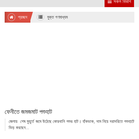
সকল বিভাগ
প্রচ্ছদ
মুক্ত গণমাধ্যম
ফেনীতে জমজমাট পশুহাট
জেলায় শেষ মুহূর্তে জমে উঠেছে কোরবানি পশুর হাট। হাঁকডাক, দাম নিয়ে দরাদরিতে পশুহাটে
ভিড় করছেন...