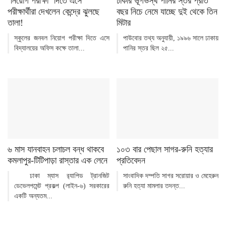
‘নিয়োগ পরীক্ষা’ দিতে এসে
ঢাকার ভূগর্ভস্থ পানির স্তর প্রতি
পরীক্ষার্থীরা দেখলেন কেন্দ্রে ঝুলছে
বছর নিচে নেমে যাচ্ছে দুই থেকে তিন
তালা!
মিটার
স্কুলের জনবল নিয়োগ পরীক্ষা দিতে এসে
পাউবোর তথ্য অনুযায়ী, ১৯৯৬ সালে ঢাকায়
বিদ্যালয়ের অফিস কক্ষে তালা...
পানির স্তর ছিল ২৫...
৬ মাস যানবাহন চলাচল বন্ধ থাকবে
১০৩ বার পেছাল সাগর-রুনি হত্যার
কমলাপুর-টিটিপাড়া রাস্তার এক লেনে
প্রতিবেদন
ঢাকা ম্যাস র‌্যাপিড ট্রানজিট
সাংবাদিক দম্পতি সাগর সরোয়ার ও মেহেরুন
ডেভেলপমেন্ট প্রকল্প (লাইন-৬) সরকারের
রুনি হত্যা মামলার তদন্ত...
একটি অন্যতম...