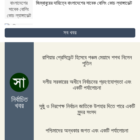
জিম্বাবুয়ের দায়িত্বে বাংলাদেশের সাবেক বোলিং কোচ ল্যাঙ্গাভেল্ট
সব খবর
দিনাজপুরের ফুলবাড়ীতে সড়ক দুর্ঘটনায় দু’জন নিহত
রাশিয়ার প্রেসিডেন্ট হিসেবে পঞ্চম মেয়াদে শপথ নিলেন
পুতিন
পদ্মা সেতুর জন্য বাংলাদেশ বিশ্বে সম্মান পেয়েছে : প্রধানমন্ত্রী
দলীয় সরকারের অধীনে নির্বাচনের গ্রহণযোগ্যতা এবং
একটি পর্যালোচনা
নির্বাচিত
নীলফামারীতে ১৫০ জন নারীর মধ্যে সঞ্চয়ের চেক বিতরণ
খবর
সুষ্ঠু ও নিরপেক্ষ নির্বাচন জাতিকে উপহার দিতে পারে একটি
সুন্দর সংসদ
পশ্চিমাদের অন্ধকার জগত এবং একটি পর্যালোচনা
আইসিসি জুন মাসের সেরার দৌড়ে রোহিত-বুমরাহ ও গুরবাজ