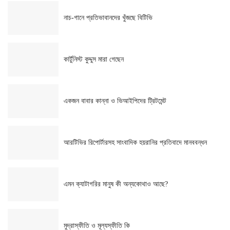
নাচ-গানে প্রতিভাবানদের খুঁজছে বিটিভি
কার্টুনিস্ট কুদ্দুস মারা গেছেন
একজন বাবার কান্না ও ভিআইপিদের ট্রিটমেন্ট
আরটিভির রিপোর্টারসহ সাংবাদিক হয়রানির প্রতিবাদে মানববন্ধন
এমন ক্যাটাগরির মানুষ কী অন্যকোথাও আছে?
মুদ্রাস্ফীতি ও মূল্যস্ফীতি কি