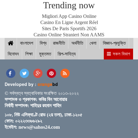
Trending now
Migliori App Casino Online
Casino En Ligne Argent Réel
Sites De Paris Sportifs 2026
নীলফামারীতে ১৫০ জন নারীর মধ্যে সঞ্চয়ের চেক বিতরণ
Casino Online Stranieri Non AAMS
বাংলাদেশ
বিশ্ব
রাজনীতি
অর্থনীতি
খেলা
বিজ্ঞান-প্রযুক্তি
বিনোদন
শিক্ষা
মুক্তমত
শিল্প-সাহিত্য
সকল বিভাগ
আইসিসি জুন মাসের সেরার দৌড়ে রোহিত-বুমরাহ ও গুরবাজ
Developed by :
orange
bd
স্পিকারের সাথে মালয়েশিয়ার হাউজ অব রিপ্রেজেনটেটিভের
© সর্বস্বত্ব স্বত্বাধিকার সংরক্ষিত ২০১৩-২০২২
স্পিকারের বৈঠক
সম্পাদক ও প্রকাশক: কবির বিন আনোয়ার
নির্বাহী সম্পাদক: শাহিদুর রহমান শাহিদ
১০৮, নিউ এলিফ্যাণ্ট রোড (২য় তলা), ঢাকা-১২০৫
ছাত্র-ছাত্রীদের সুনাগরিক হিসেবে গড়ে ওঠার আহ্বান সিমিন
ফোন: ০২২২৩৩৬৬২৯২
হোসেন রিমির
ইমেইল:
news@sahos24.com