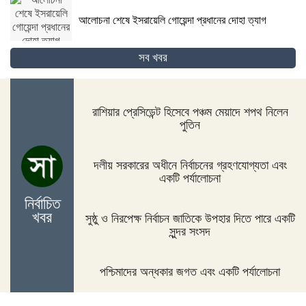
আলোচনা শেষে ইসরায়েলি গোয়েন্দা প্রধানের দোহা ত্যাগ
সব খবর
গোপালগঞ্জের কোটালীপাড়ায় ৮ দিনব্যাপী রথযাত্রা উদযাপিত
হবে
রাশিয়ার প্রেসিডেন্ট হিসেবে পঞ্চম মেয়াদে শপথ নিলেন
পুতিন
জিম্বাবুয়ের দায়িত্বে বাংলাদেশের সাবেক বোলিং কোচ ল্যাঙ্গাভেল্ট
দলীয় সরকারের অধীনে নির্বাচনের গ্রহণযোগ্যতা এবং
একটি পর্যালোচনা
নির্বাচিত
খবর
সুষ্ঠু ও নিরপেক্ষ নির্বাচন জাতিকে উপহার দিতে পারে একটি
দিনাজপুরের ফুলবাড়ীতে সড়ক দুর্ঘটনায় দু’জন নিহত
সুন্দর সংসদ
পশ্চিমাদের অন্ধকার জগত এবং একটি পর্যালোচনা
পদ্মা সেতুর জন্য বাংলাদেশ বিশ্বে সম্মান পেয়েছে : প্রধানমন্ত্রী