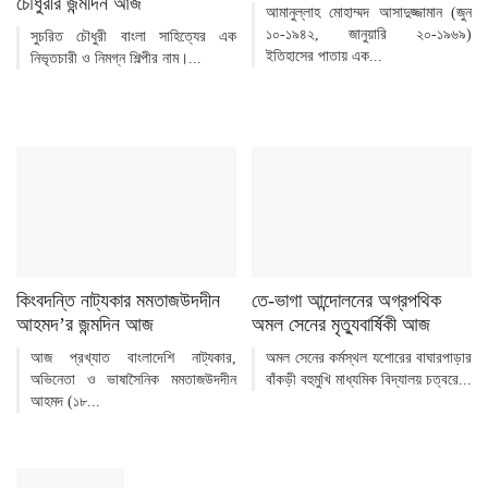
চৌধুরীর জন্মদিন আজ
আমানুল্লাহ মোহাম্মদ আসাদুজ্জামান (জুন
১০-১৯৪২, জানুয়ারি ২০-১৯৬৯)
সুচরিত চৌধুরী বাংলা সাহিত্যের এক
ইতিহাসের পাতায় এক...
নিভৃতচারী ও নিমগ্ন শিল্পীর নাম।...
কিংবদন্তি নাট্যকার মমতাজউদদীন
তে-ভাগা আন্দোলনের অগ্রপথিক
আহমদ’র জন্মদিন আজ
অমল সেনের মৃত্যুবার্ষিকী আজ
আজ প্রখ্যাত বাংলাদেশি নাট্যকার,
অমল সেনের কর্মস্থল যশোরের বাঘারপাড়ার
অভিনেতা ও ভাষাসৈনিক মমতাজউদদীন
বাঁকড়ী বহুমুখি মাধ্যমিক বিদ্যালয় চত্বরে...
আহমদ (১৮...