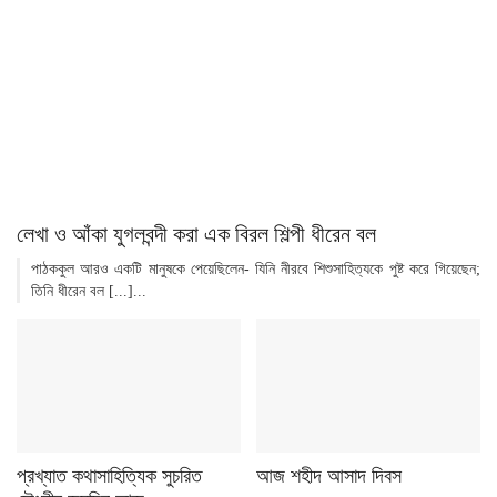
লেখা ও আঁকা যুগলবন্দী করা এক বিরল শিল্পী ধীরেন বল
পাঠককুল আরও একটি মানুষকে পেয়েছিলেন- যিনি নীরবে শিশুসাহিত্যকে পুষ্ট করে গিয়েছেন;
তিনি ধীরেন বল [...]...
প্রখ্যাত কথাসাহিত্যিক সুচরিত
আজ শহীদ আসাদ দিবস