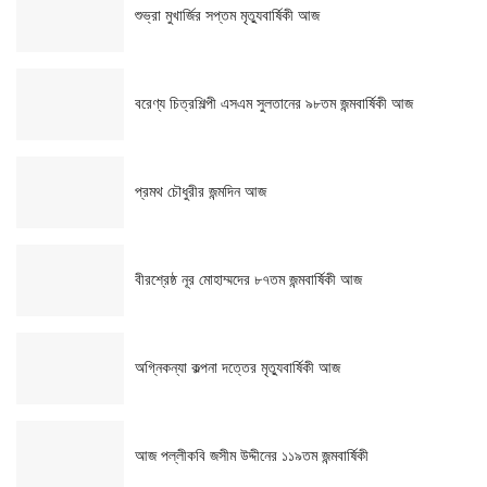
শুভ্রা মুখার্জির সপ্তম মৃত্যুবার্ষিকী আজ
বরেণ্য চিত্রশিল্পী এসএম সুলতানের ৯৮তম জন্মবার্ষিকী আজ
প্রমথ চৌধুরীর জন্মদিন আজ
বীরশ্রেষ্ঠ নূর মোহাম্মদের ৮৭তম জন্মবার্ষিকী আজ
অগ্নিকন্যা কল্পনা দত্তের মৃত্যুবার্ষিকী আজ
আজ পল্লীকবি জসীম উদ্দীনের ১১৯তম জন্মবার্ষিকী