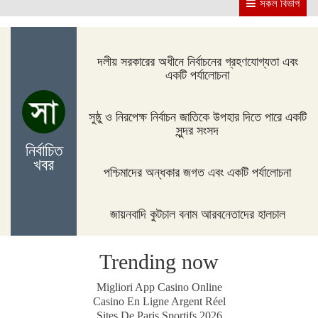
সকল বিভাগ
দলীয় সরকারের অধীনে নির্বাচনের গ্রহণযোগ্যতা এবং
একটি পর্যালোচনা
সুষ্ঠু ও নিরপেক্ষ নির্বাচন জাতিকে উপহার দিতে পারে একটি
সুন্দর সংসদ
নির্বাচিত
খবর
পশ্চিমাদের অন্ধকার জগত এবং একটি পর্যালোচনা
জায়নবাদি কুটচাল বনাম আরবনেতাদের হালচাল
Trending now
Migliori App Casino Online
Casino En Ligne Argent Réel
Sites De Paris Sportifs 2026