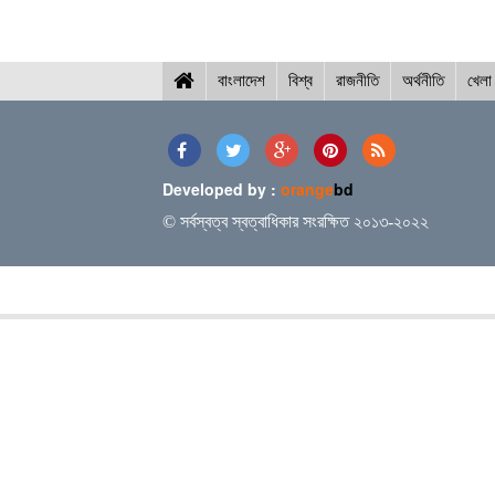
বাংলাদেশ
বিশ্ব
রাজনীতি
অর্থনীতি
খেলা
Developed by :
orange
bd
© সর্বস্বত্ব স্বত্বাধিকার সংরক্ষিত ২০১৩-২০২২