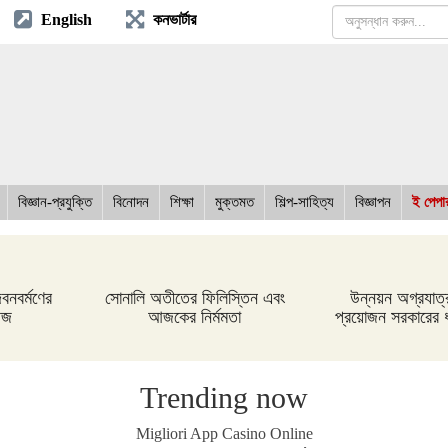
English
কনভার্টার
বিজ্ঞান-প্রযুক্তি
বিনোদন
শিক্ষা
মুক্তমত
শিল্প-সাহিত্য
বিজ্ঞাপন
ই পেপা
েবনবর্মণের
সোনালি অতীতের ফিলিস্তিন এবং
উন্নয়ন অগ্রযাত্
 আজ
আজকের নির্মমতা
প্রয়োজন সরকারের ধ
Trending now
Migliori App Casino Online