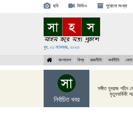
ছবি
ভিডিও
পুরোনো সংখ্যা
বুধ, ০১ নভেম্বর, ২০২৩
বাংলাদেশ
বিশ্ব
রাজনীতি
অর্থনীতি
খেলা
সঙ্গীত যুবরাজ শচীন দ
মৃত্যুবার্ষিকী
নির্বাচিত খবর