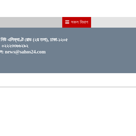
সকল বিভাগ
নিউ এলিফ্যাণ্ট রোড (২য় তলা), ঢাকা-১২০৫
: ০২২২৩৩৬৬২৯২
ইল:
news@sahos24.com