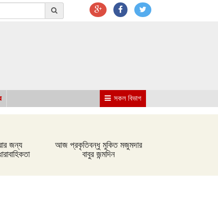
র
সকল বিভাগ
রার জন্য
আজ প্রকৃতিবন্ধু মুকিত মজুমদার
ারাবাহিকতা
বাবুর জন্মদিন