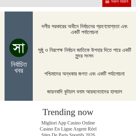
সকল বিভাগ
দলীয় সরকারের অধীনে নির্বাচনের গ্রহণযোগ্যতা এবং
একটি পর্যালোচনা
সুষ্ঠু ও নিরপেক্ষ নির্বাচন জাতিকে উপহার দিতে পারে একটি
সুন্দর সংসদ
নির্বাচিত
খবর
পশ্চিমাদের অন্ধকার জগত এবং একটি পর্যালোচনা
জায়নবাদি কুটচাল বনাম আরবনেতাদের হালচাল
Trending now
Migliori App Casino Online
Casino En Ligne Argent Réel
Sites De Paris Sportifs 2026