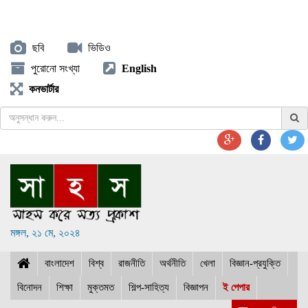
ছবি
ভিডিও
পুরোনো সংখ্যা
English
কনভার্টার
মঙ্গল, ২১ মে, ২০২৪
বাংলাদেশ
বিশ্ব
রাজনীতি
অর্থনীতি
খেলা
বিজ্ঞান-প্রযুক্তি
বিনোদন
শিক্ষা
মুক্তমত
শিল্প-সাহিত্য
বিজ্ঞাপন
ই পেপার