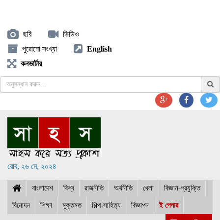
ছবি
ভিডিও
পুরোনো সংখ্যা
English
কনভার্টার
রোব, ২৬ মে, ২০২৪
বাংলাদেশ
বিশ্ব
রাজনীতি
অর্থনীতি
খেলা
বিজ্ঞান-প্রযুক্তি
বিনোদন
শিক্ষা
মুক্তমত
শিল্প-সাহিত্য
বিজ্ঞাপন
ই পেপার