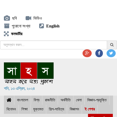
ছবি
ভিডিও
পুরোনো সংখ্যা
English
কনভার্টার
শনি, ১৩ এপ্রিল, ২০২৪
বাংলাদেশ
বিশ্ব
রাজনীতি
অর্থনীতি
খেলা
বিজ্ঞান-প্রযুক্তি
বিনোদন
শিক্ষা
মুক্তমত
শিল্প-সাহিত্য
বিজ্ঞাপন
ই পেপার